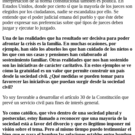
interpretación de la norma constitucional también es política. En
Estados Unidos, donde por cierto sí que la mayoría de los jueces son
elegidos por los ciudadanos, nadie se escandaliza por ello. Se
entiende que el poder judicial emana del pueblo y que éste debe
poder expresar sus preferencias sobre qué tipos de jueces deben
juzgar y ejecutar lo juzgado.
Una de las realidades que ha resultado ser decisiva para poder
afrontar la crisis es la familia. En muchas ocasiones, por
ejemplo, han sido los abuelos los que han cuidado de los nietos o
los que con sus casas y pensiones han colaborado al
sostenimiento familiar. Otras realidades que nos han sostenido
son las iniciativas de carácter caritativo. En estos ejemplos se ve
cómo la gratuidad es un valor que permite construir un país
desde la sociedad civil. ¿Qué medidas se pueden tomar para
favorecer las iniciativas que puedan surgir desde la sociedad
civil?
Yo soy favorable a desarrollar el artículo 30 de la Constitución que
prevé un servicio civil para fines de interés general.
Yo como católico, que vivo dentro de una sociedad plural y
postsecular, estoy llamado a reconocer que una mayoría de la
sociedad está a favor del divorcio y que es ilegítimo imponer mi
visión sobre el tema. Pero al mismo tiempo puedo testimoniar el
bien que es para el hombre las relaciones estables entre hombre