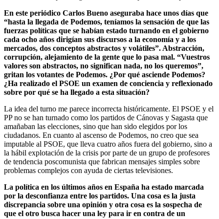
En este periódico Carlos Bueno aseguraba hace unos días que
“hasta la llegada de Podemos, teníamos la sensación de que las
fuerzas políticas que se habían estado turnando en el gobierno
cada ocho años dirigían sus discursos a la economía y a los
mercados, dos conceptos abstractos y volátiles”. Abstracción,
corrupción, alejamiento de la gente que lo pasa mal. “Vuestros
valores son abstractos, no significan nada, no los queremos”,
gritan los votantes de Podemos. ¿Por qué asciende Podemos?
¿Ha realizado el PSOE un examen de conciencia y reflexionado
sobre por qué se ha llegado a esta situación?
La idea del turno me parece incorrecta históricamente. El PSOE y el
PP no se han turnado como los partidos de Cánovas y Sagasta que
amañaban las elecciones, sino que han sido elegidos por los
ciudadanos. En cuanto al ascenso de Podemos, no creo que sea
imputable al PSOE, que lleva cuatro años fuera del gobierno, sino a
la hábil explotación de la crisis por parte de un grupo de profesores
de tendencia poscomunista que fabrican mensajes simples sobre
problemas complejos con ayuda de ciertas televisiones.
La política en los últimos años en España ha estado marcada
por la desconfianza entre los partidos. Una cosa es la justa
discrepancia sobre una opinión y otra cosa es la sospecha de
que el otro busca hacer una ley para ir en contra de un