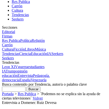
Res Publica
Carrón
Cultura
Tendencias
Seekers
Secciones
Editorial
Firmas
Res Publica
Política
Religión
Carrón
Cultura
Ficción
Libros
Música
Tendencias
Ciencia
Educación
IA
Seekers
Seekers
Tendencias
Leon XIV
guerra
estudiantes
IA
Trump
opinión
educación
Entrevista
Pedagogía.
democracia
España
Venezuela
Busca contenido por Tendencia, autor/a o palabra clave
Portada
>
Res Publica
>
´Podemos no se explica sin la ayuda de
ciertas televisiones´
Volver
Entrevista a Domenec Ruiz Devesa