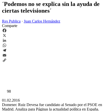
´Podemos no se explica sin la ayuda de
ciertas televisiones´
Res Publica
·
Juan Carlos Hernández
Comparte
Facebook
X
LinkedIn
WhatsApp
Telegram
Email
Copy
Link
98
01.02.2016
Domenec Ruiz Devesa fue candidato al Senado por el PSOE en
Madrid. Analiza para Páginas la actualidad política en España.