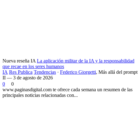
Nueva reseña IA
La aplicación militar de la IA y la responsabilidad
que recae en los seres humanos
IA
Res Publica
Tendencias
·
Federico Giorgetti
,
Más allá del prompt
II — 3 de agosto de 2026
0
0
www.paginasdigital.com te ofrece cada semana un resumen de las
principales noticias relacionadas con...