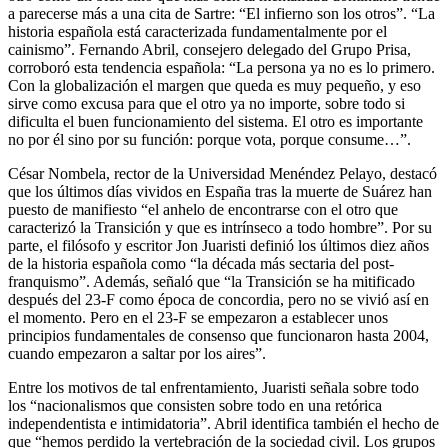
a parecerse más a una cita de Sartre: “El infierno son los otros”. “La
historia española está caracterizada fundamentalmente por el
cainismo”. Fernando Abril, consejero delegado del Grupo Prisa,
corroboró esta tendencia española: “La persona ya no es lo primero.
Con la globalización el margen que queda es muy pequeño, y eso
sirve como excusa para que el otro ya no importe, sobre todo si
dificulta el buen funcionamiento del sistema. El otro es importante
no por él sino por su función: porque vota, porque consume…”.
César Nombela, rector de la Universidad Menéndez Pelayo, destacó
que los últimos días vividos en España tras la muerte de Suárez han
puesto de manifiesto “el anhelo de encontrarse con el otro que
caracterizó la Transición y que es intrínseco a todo hombre”. Por su
parte, el filósofo y escritor Jon Juaristi definió los últimos diez años
de la historia española como “la década más sectaria del post-
franquismo”. Además, señaló que “la Transición se ha mitificado
después del 23-F como época de concordia, pero no se vivió así en
el momento. Pero en el 23-F se empezaron a establecer unos
principios fundamentales de consenso que funcionaron hasta 2004,
cuando empezaron a saltar por los aires”.
Entre los motivos de tal enfrentamiento, Juaristi señala sobre todo
los “nacionalismos que consisten sobre todo en una retórica
independentista e intimidatoria”. Abril identifica también el hecho de
que “hemos perdido la vertebración de la sociedad civil. Los grupos