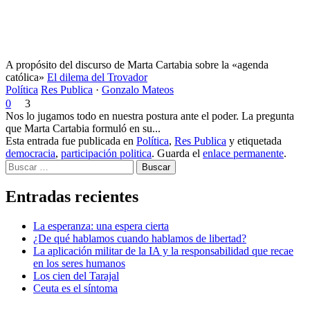
A propósito del discurso de Marta Cartabia sobre la «agenda
católica»
El dilema del Trovador
Política
Res Publica
·
Gonzalo Mateos
0
3
Nos lo jugamos todo en nuestra postura ante el poder. La pregunta
que Marta Cartabia formuló en su...
Esta entrada fue publicada en
Política
,
Res Publica
y etiquetada
democracia
,
participación politica
. Guarda el
enlace permanente
.
Buscar
Entradas recientes
La esperanza: una espera cierta
¿De qué hablamos cuando hablamos de libertad?
La aplicación militar de la IA y la responsabilidad que recae
en los seres humanos
Los cien del Tarajal
Ceuta es el síntoma