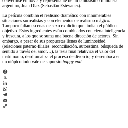
convertirse en novia y representante de un famosísimo futbolista
argentino, Juan Díaz (Sebastián Estévanez).
La película combina el realismo dramático con innumerables
situaciones surrealistas y con elementos de realismo mágico.
Tampoco faltan escenas de sexo explícito que limitan el público
objetivo. Estos ingredientes están combinados con cierta inteligencia
y frescura, a los que se suma una buena dirección de actores. Sin
embargo, a pesar de sus propuestas llenas de luminosidad
(relaciones paterno-filiales, reconciliación, autoestima, búsqueda de
sentido a través del amor…), la tesis final relativiza el valor del
matrimonio, desdramatiza el proceso de divorcio, y desemboca en
un utópico todo vale de supuesto
happy end
.
Facebook
X
LinkedIn
WhatsApp
Telegram
Email
Copy
Link