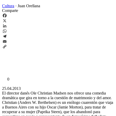
Cultura
·
Juan Orellana
Comparte
Facebook
X
LinkedIn
WhatsApp
Telegram
Email
Copy
Link
0
25.04.2013
El director danés Ole Christian Madsen nos ofrece una comedia
dramática que gira en torno a la cuestión de matrimonio y del amor.
Christian (Anders W. Berthelsen) es un enólogo cuarentón que viaja
a Buenos Aires con su hijo Oscar (Jamie Morton), para tratar de
recuperar a su mujer (Paprika Steen), que los abandonó para