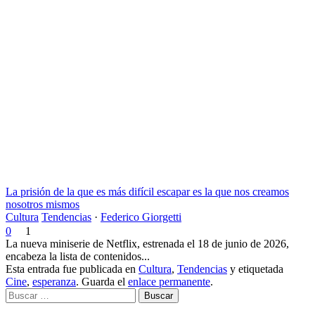
La prisión de la que es más difícil escapar es la que nos creamos
nosotros mismos
Cultura
Tendencias
·
Federico Giorgetti
0
1
La nueva miniserie de Netflix, estrenada el 18 de junio de 2026,
encabeza la lista de contenidos...
Esta entrada fue publicada en
Cultura
,
Tendencias
y etiquetada
Cine
,
esperanza
. Guarda el
enlace permanente
.
Buscar