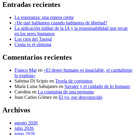
Entradas recientes
La esperanza: una espera cierta
¿De qué hablamos cuando hablamos de libertad?
La aplicación militar de la IA y la responsabilidad que recae
en los seres humanos
Los cien del Tarajal
Ceuta es el síntoma
Comentarios recientes
Franco Mar
en
«El deseo humano es insaciable, el capitalismo
lo explota»
Sabrina Di Scipio
en
Teoría de conjuntos
María Luisa Sabajanes
en
Savater y el cuidado de lo humano
Carolina
en
La conquista de una pregunta
Juan Carlos Gómez
en
El yo, ese desconocido
Archivos
agosto 2026
julio 2026
junio 2026