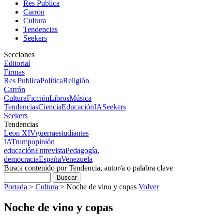
Res Publica
Carrón
Cultura
Tendencias
Seekers
Secciones
Editorial
Firmas
Res Publica
Política
Religión
Carrón
Cultura
Ficción
Libros
Música
Tendencias
Ciencia
Educación
IA
Seekers
Seekers
Tendencias
Leon XIV
guerra
estudiantes
IA
Trump
opinión
educación
Entrevista
Pedagogía.
democracia
España
Venezuela
Busca contenido por Tendencia, autor/a o palabra clave
Portada
>
Cultura
>
Noche de vino y copas
Volver
Noche de vino y copas