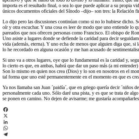
importa es el resultado final, o sea lo que puede aplicar a su propia 
únicos documentos oficiales del Sínodo –dijo– son tres: la Relación fin
Lo dijo pero las discusiones continúan como si no lo hubiese dicho. So
oír y otra escuchar. Y una cosa es leer de modo que uno entiende lo que
pareados que nos ofrecen personas como Francisco. El obispo de Roma pu
Uno asiste a lugares donde se defiende la caridad para decir seguidamen
vida (además, eterna). Y uno echa de menos que alguien diga que, si l
lo he recordado en alguna ocasión y me han acusado de sentimentalis
Si uno va a otros lugares, oye que lo fundamental es la caridad y, se
lo cierto es que, en ambas, habrá que dar un paso más (a mi entender) y
Son lo mismo en quien nos crea (Dios) y lo son en nosotros en el mom
tal forma que uno esté permanentemente en el momento en que es cre
Ya nos llamaba san Juan ´paidía´, que en griego quería decir ´niños d
personalmente cada uno. Sólo daré una pista, y es que se trata de algo 
se ponen en camino. No dejen de avisarme; me gustaría acompañarles, a 
Facebook
X
LinkedIn
WhatsApp