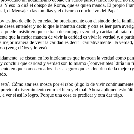
vida. Y eso lo dirá el obispo de Roma, que es quien manda. El propio Fra
al, el Mensaje a las familias y el discurso conclusivo del Papa´.
y testigo de ello (y en relación precisamente con el sínodo de la familia
 desea entender y no lo que le intentan decir, y otra es leer para averig
ede insistir en que se trata de conjugar verdad y caridad al tratar de 
te que la mejor manera de vivir la caridad es vivir la verdad y, a parti
a mejor manera de vivir la caridad es decir –caritativamente– la verdad,
mo (venga Dios y lo vea).
guidamente, se ciscan en los intolerantes que invocan la verdad como pan
 concluir que caridad y verdad son lo mismo (´convertibles´ diría un fil
ento en que somos creados. Les aseguro que es doctrina de la mejor (y,
ado.
e teta´. Cómo atar esa mosca por el rabo (digo lo de vivir continuamen
previo al discernimiento entre el bien y el mal. Ahora apliquen esto últi
ver si así lo logro. Porque una cosa es predicar y otra dar trigo.