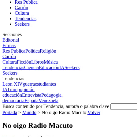
Res Publica
Carrón
Cultura
Tendencias
Seekers
Secciones
Editorial
Firmas
Res Publica
Política
Religión
Carrón
Cultura
Ficción
Libros
Música
Tendencias
Ciencia
Educación
IA
Seekers
Seekers
Tendencias
Leon XIV
guerra
estudiantes
IA
Trump
opinión
educación
Entrevista
Pedagogía.
democracia
España
Venezuela
Busca contenido por Tendencia, autor/a o palabra clave
Portada
>
Mundo
>
No oigo Radio Macuto
Volver
No oigo Radio Macuto