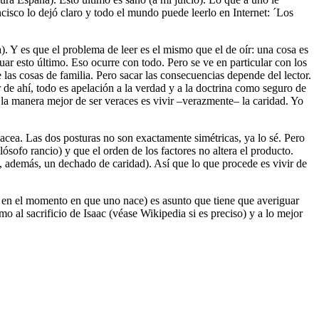
ncisco lo dejó claro y todo el mundo puede leerlo en Internet: ´Los
). Y es que el problema de leer es el mismo que el de oír: una cosa es
uar esto último. Eso ocurre con todo. Pero se ve en particular con los
las cosas de familia. Pero sacar las consecuencias depende del lector.
r de ahí, todo es apelación a la verdad y a la doctrina como seguro de
 la manera mejor de ser veraces es vivir –verazmente– la caridad. Yo
acea. Las dos posturas no son exactamente simétricas, ya lo sé. Pero
ósofo rancio) y que el orden de los factores no altera el producto.
 además, un dechado de caridad). Así que lo que procede es vivir de
te en el momento en que uno nace) es asunto que tiene que averiguar
mo al sacrificio de Isaac (véase Wikipedia si es preciso) y a lo mejor