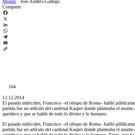
Mundo
·
José Andrés-Gallego
Comparte
Facebook
X
LinkedIn
WhatsApp
Telegram
Email
Copy
Link
104
12.12.2014
El pasado miércoles, Francisco –el obispo de Roma– habló públicament
partida fue un artículo del cardenal Kasper donde planteaba el asunto
aperitivo y que se habló de todo lo divino y lo humano.
El pasado miércoles, Francisco –el obispo de Roma– habló públicament
partida fue un artículo del cardenal Kasper donde planteaba el asunto
aperitivo y que se habló de todo lo divino y lo humano. Tanto, que ha 