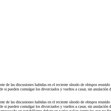
e de las discusiones habidas en el reciente sínodo de obispos reunido e
 de si pueden comulgar los divorciados y vueltos a casar, sin anulación 
e de las discusiones habidas en el reciente sínodo de obispos reunido e
 de si pueden comulgar los divorciados y vueltos a casar, sin anulación 
provocado un notabilísimo debate en varios países (entre los que no fig