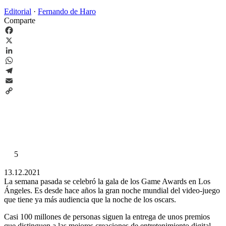
Editorial
·
Fernando de Haro
Comparte
Facebook
X
LinkedIn
WhatsApp
Telegram
Email
Copy
Link
5
13.12.2021
La semana pasada se celebró la gala de los Game Awards en Los
Ángeles. Es desde hace años la gran noche mundial del video-juego
que tiene ya más audiencia que la noche de los oscars.
Casi 100 millones de personas siguen la entrega de unos premios
que distinguen a las mejores creaciones de entretenimiento digital.