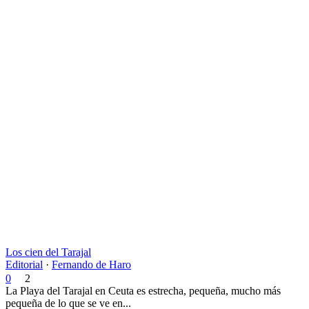
Los cien del Tarajal
Editorial
·
Fernando de Haro
0
2
La Playa del Tarajal en Ceuta es estrecha, pequeña, mucho más
pequeña de lo que se ve en...