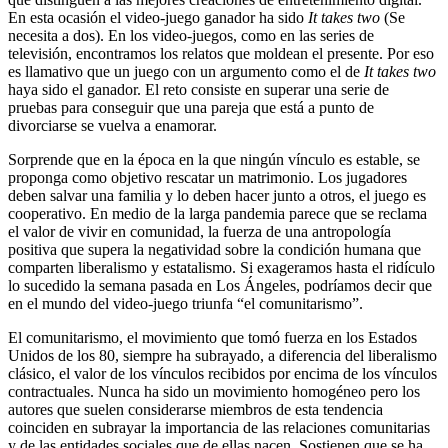
En esta ocasión el video-juego ganador ha sido
It takes two
(Se
necesita a dos). En los video-juegos, como en las series de
televisión, encontramos los relatos que moldean el presente. Por eso
es llamativo que un juego con un argumento como el de
It takes two
haya sido el ganador. El reto consiste en superar una serie de
pruebas para conseguir que una pareja que está a punto de
divorciarse se vuelva a enamorar.
Sorprende que en la época en la que ningún vínculo es estable, se
proponga como objetivo rescatar un matrimonio. Los jugadores
deben salvar una familia y lo deben hacer junto a otros, el juego es
cooperativo. En medio de la larga pandemia parece que se reclama
el valor de vivir en comunidad, la fuerza de una antropología
positiva que supera la negatividad sobre la condición humana que
comparten liberalismo y estatalismo. Si exageramos hasta el ridículo
lo sucedido la semana pasada en Los Ángeles, podríamos decir que
en el mundo del video-juego triunfa “el comunitarismo”.
El comunitarismo, el movimiento que tomó fuerza en los Estados
Unidos de los 80, siempre ha subrayado, a diferencia del liberalismo
clásico, el valor de los vínculos recibidos por encima de los vínculos
contractuales. Nunca ha sido un movimiento homogéneo pero los
autores que suelen considerarse miembros de esta tendencia
coinciden en subrayar la importancia de las relaciones comunitarias
y de las entidades sociales que de ellas nacen. Sostienen que se ha