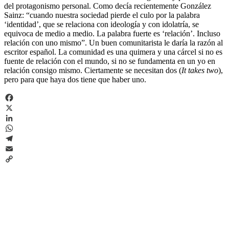
del protagonismo personal. Como decía recientemente González
Sainz: “cuando nuestra sociedad pierde el culo por la palabra
‘identidad’, que se relaciona con ideología y con idolatría, se
equivoca de medio a medio. La palabra fuerte es ‘relación’. Incluso
relación con uno mismo”. Un buen comunitarista le daría la razón al
escritor español. La comunidad es una quimera y una cárcel si no es
fuente de relación con el mundo, si no se fundamenta en un yo en
relación consigo mismo. Ciertamente se necesitan dos (
It takes two
),
pero para que haya dos tiene que haber uno.
Facebook
X
LinkedIn
WhatsApp
Telegram
Email
Copy
Link