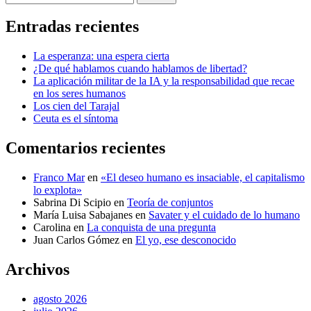
Entradas recientes
La esperanza: una espera cierta
¿De qué hablamos cuando hablamos de libertad?
La aplicación militar de la IA y la responsabilidad que recae
en los seres humanos
Los cien del Tarajal
Ceuta es el síntoma
Comentarios recientes
Franco Mar
en
«El deseo humano es insaciable, el capitalismo
lo explota»
Sabrina Di Scipio
en
Teoría de conjuntos
María Luisa Sabajanes
en
Savater y el cuidado de lo humano
Carolina
en
La conquista de una pregunta
Juan Carlos Gómez
en
El yo, ese desconocido
Archivos
agosto 2026