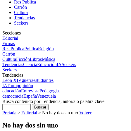
Res Publica
Carrón
Cultura
Tendencias
Seekers
Secciones
Editorial
Firmas
Res Publica
Política
Religión
Carrón
Cultura
Ficción
Libros
Música
Tendencias
Ciencia
Educación
IA
Seekers
Seekers
Tendencias
Leon XIV
guerra
estudiantes
IA
Trump
opinión
educación
Entrevista
Pedagogía.
democracia
España
Venezuela
Busca contenido por Tendencia, autor/a o palabra clave
Portada
>
Editorial
>
No hay dos sin uno
Volver
No hay dos sin uno