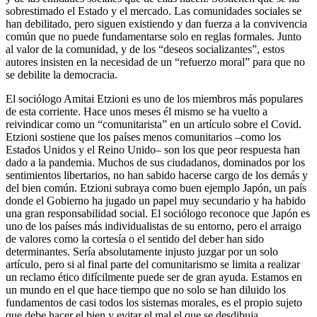
sobrestimado el Estado y el mercado. Las comunidades sociales se
han debilitado, pero siguen existiendo y dan fuerza a la convivencia
común que no puede fundamentarse solo en reglas formales. Junto
al valor de la comunidad, y de los “deseos socializantes”, estos
autores insisten en la necesidad de un “refuerzo moral” para que no
se debilite la democracia.
El sociólogo Amitai Etzioni es uno de los miembros más populares
de esta corriente. Hace unos meses él mismo se ha vuelto a
reivindicar como un “comunitarista” en un artículo sobre el Covid.
Etzioni sostiene que los países menos comunitarios –como los
Estados Unidos y el Reino Unido– son los que peor respuesta han
dado a la pandemia. Muchos de sus ciudadanos, dominados por los
sentimientos libertarios, no han sabido hacerse cargo de los demás y
del bien común. Etzioni subraya como buen ejemplo Japón, un país
donde el Gobierno ha jugado un papel muy secundario y ha habido
una gran responsabilidad social. El sociólogo reconoce que Japón es
uno de los países más individualistas de su entorno, pero el arraigo
de valores como la cortesía o el sentido del deber han sido
determinantes. Sería absolutamente injusto juzgar por un solo
artículo, pero si al final parte del comunitarismo se limita a realizar
un reclamo ético difícilmente puede ser de gran ayuda. Estamos en
un mundo en el que hace tiempo que no solo se han diluido los
fundamentos de casi todos los sistemas morales, es el propio sujeto
que debe hacer el bien y evitar el mal el que se desdibuja.