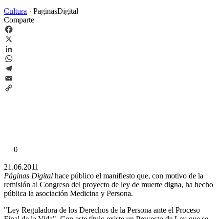
Cultura
·
PaginasDigital
Comparte
Facebook
X
LinkedIn
WhatsApp
Telegram
Email
Copy
Link
0
21.06.2011
Páginas Digital
hace público el manifiesto que, con motivo de la
remisión al Congreso del proyecto de ley de muerte digna, ha hecho
pública la asociación Medicina y Persona.
"Ley Reguladora de los Derechos de la Persona ante el Proceso
Final de la Vida". Con este título existe un Proyecto de Ley que se