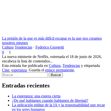
La prisión de la que es más difícil escapar es la que nos creamos
nosotros mismos
Cultura
Tendencias
·
Federico Giorgetti
0
1
La nueva miniserie de Netflix, estrenada el 18 de junio de 2026,
encabeza la lista de contenidos...
Esta entrada fue publicada en
Cultura
,
Tendencias
y etiquetada
Cine
,
esperanza
. Guarda el
enlace permanente
.
Buscar
Entradas recientes
La esperanza: una espera cierta
¿De qué hablamos cuando hablamos de libertad?
La aplicación militar de la IA y la responsabilidad que recae
en los seres humanos