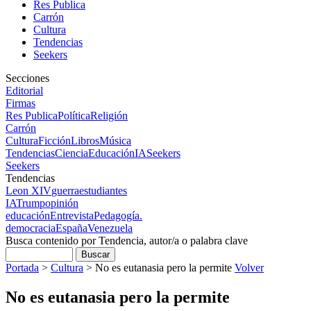
Res Publica
Carrón
Cultura
Tendencias
Seekers
Secciones
Editorial
Firmas
Res Publica
Política
Religión
Carrón
Cultura
Ficción
Libros
Música
Tendencias
Ciencia
Educación
IA
Seekers
Seekers
Tendencias
Leon XIV
guerra
estudiantes
IA
Trump
opinión
educación
Entrevista
Pedagogía.
democracia
España
Venezuela
Busca contenido por Tendencia, autor/a o palabra clave
Portada
>
Cultura
>
No es eutanasia pero la permite
Volver
No es eutanasia pero la permite