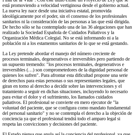
está promoviendo a velocidad vertiginosa desde el gobierno actual.
La nueva ley nace desde una iniciativa estatal, promovida
ideológicamente por el poder, sin el consenso de los profesionales
sanitarios ni la consideración de las personas a las que está dirigida.
De hecho sólo se ha contemplado una de las 36 alegaciones que han
realizado la Sociedad Española de Cuidados Paliativos y la
Organización Médica Colegial. No se está informando ni a la
población ni a los estamentos sanitarios de lo que se está gestando.
La Ley pretende abordar el manejo del número creciente de
procesos terminales, degenerativos e irreversibles pero partiendo de
un supuesto tremendo: "los procesos terminales, degenerativos e
irreversibles (…) son comprometedores de la dignidad personal de
quienes los sufren". Para afrontar esta dificultad propone una serie
de derechos para estas personas o sus representantes legales, que
giran en torno al derecho a decidir sobre las intervenciones y el
tratamiento a seguir en dichas situaciones, incluyendo lo necesario
para evitar el dolor y el sufrimiento, los llamados cuidados
paliativos. El profesional se convierte en mero ejecutor de "la
voluntad del paciente, que se configura como mandato fundamental
del personal sanitario" y no se contempla el derecho a la objeción de
conciencia ya que el profesional tendrá todo el amparo legal si
respeta las convicciones y decisiones del paciente.
El Estado piensa que anula así la conciencia del profesional, ya que