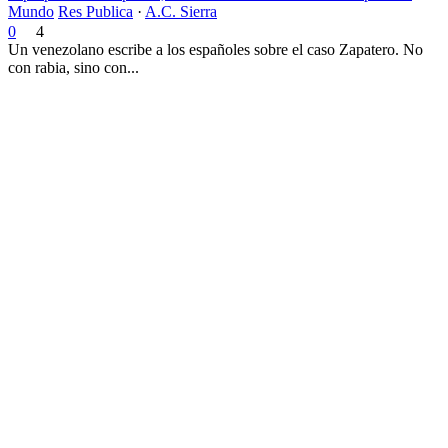
Mundo
Res Publica
·
A.C. Sierra
0
4
Un venezolano escribe a los españoles sobre el caso Zapatero. No
con rabia, sino con...