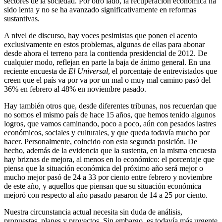
sectores de la sociedad. Por otro lado, la recuperación económica ha
sido lenta y no se ha avanzado significativamente en reformas
sustantivas.
A nivel de discurso, hay voces pesimistas que ponen el acento
exclusivamente en estos problemas, algunas de ellas para abonar
desde ahora el terreno para la contienda presidencial de 2012. De
cualquier modo, reflejan en parte la baja de ánimo general. En una
reciente encuesta de
El Universal
, el porcentaje de entrevistados que
creen que el país va por va por un mal o muy mal camino pasó del
36% en febrero al 48% en noviembre pasado.
Hay también otros que, desde diferentes tribunas, nos recuerdan que
no somos el mismo país de hace 15 años, que hemos tenido algunos
logros, que vamos caminando, poco a poco, aún con pesados lastres
económicos, sociales y culturales, y que queda todavía mucho por
hacer. Personalmente, coincido con esta segunda posición. De
hecho, además de la evidencia que la sustenta, en la misma encuesta
hay briznas de mejora, al menos en lo económico: el porcentaje que
piensa que la situación económica del próximo año será mejor o
mucho mejor pasó de 24 a 33 por ciento entre febrero y noviembre
de este año, y aquellos que piensan que su situación económica
mejoró con respecto al año pasado pasaron de 14 a 25 por ciento.
Nuestra circunstancia actual necesita sin duda de análisis,
propuestas, planes y proyectos. Sin embargo, es todavía más urgente