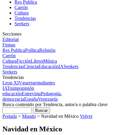
Res Publica
Carrón
Cultura
Tendencias
Seekers
Secciones
Editorial
Firmas
Res Publica
Política
Religión
Carrón
Cultura
Ficción
Libros
Música
Tendencias
Ciencia
Educación
IA
Seekers
Seekers
Tendencias
Leon XIV
guerra
estudiantes
IA
Trump
opinión
educación
Entrevista
Pedagogía.
democracia
España
Venezuela
Busca contenido por Tendencia, autor/a o palabra clave
Portada
>
Mundo
>
Navidad en México
Volver
Navidad en México