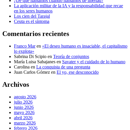
¿De qué hablamos cuando hablamos de libertad?
La aplicación militar de la IA y la responsabilidad que recae
en los seres humanos
Los cien del Tarajal
Ceuta es el síntoma
Comentarios recientes
Franco Mar
en
«El deseo humano es insaciable, el capitalismo
lo explota»
Sabrina Di Scipio
en
Teoría de conjuntos
María Luisa Sabajanes
en
Savater y el cuidado de lo humano
Carolina
en
La conquista de una pregunta
Juan Carlos Gómez
en
El yo, ese desconocido
Archivos
agosto 2026
julio 2026
junio 2026
mayo 2026
abril 2026
marzo 2026
febrero 2026