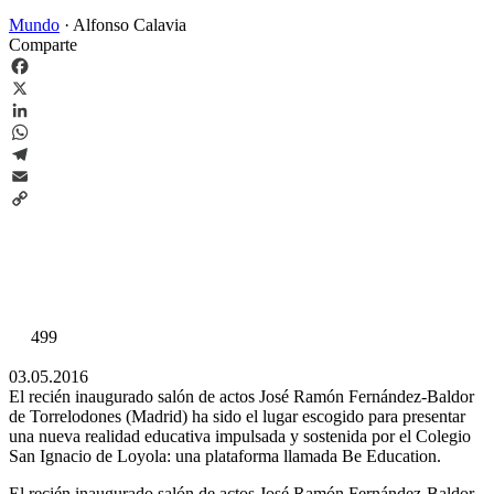
Mundo
·
Alfonso Calavia
Comparte
Facebook
X
LinkedIn
WhatsApp
Telegram
Email
Copy
Link
499
03.05.2016
El recién inaugurado salón de actos José Ramón Fernández-Baldor
de Torrelodones (Madrid) ha sido el lugar escogido para presentar
una nueva realidad educativa impulsada y sostenida por el Colegio
San Ignacio de Loyola: una plataforma llamada Be Education.
El recién inaugurado salón de actos José Ramón Fernández-Baldor