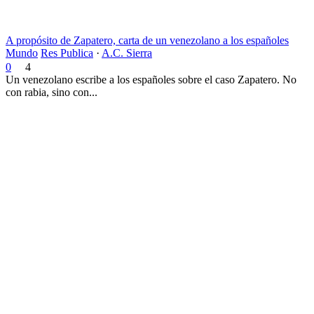
A propósito de Zapatero, carta de un venezolano a los españoles
Mundo
Res Publica
·
A.C. Sierra
0
4
Un venezolano escribe a los españoles sobre el caso Zapatero. No
con rabia, sino con...