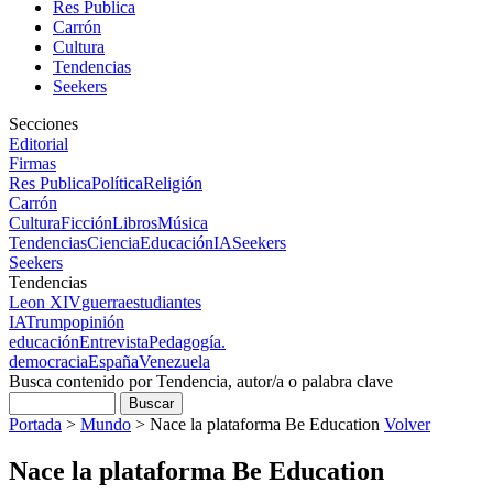
Res Publica
Carrón
Cultura
Tendencias
Seekers
Secciones
Editorial
Firmas
Res Publica
Política
Religión
Carrón
Cultura
Ficción
Libros
Música
Tendencias
Ciencia
Educación
IA
Seekers
Seekers
Tendencias
Leon XIV
guerra
estudiantes
IA
Trump
opinión
educación
Entrevista
Pedagogía.
democracia
España
Venezuela
Busca contenido por Tendencia, autor/a o palabra clave
Portada
>
Mundo
>
Nace la plataforma Be Education
Volver
Nace la plataforma Be Education