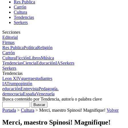
Res Publica
Carrón
Cultura
Tendencias
Seekers
Secciones
Editorial
Firmas
Res Publica
Política
Religión
Carrón
Cultura
Ficción
Libros
Música
Tendencias
Ciencia
Educación
IA
Seekers
Seekers
Tendencias
Leon XIV
guerra
estudiantes
IA
Trump
opinión
educación
Entrevista
Pedagogía.
democracia
España
Venezuela
Busca contenido por Tendencia, autor/a o palabra clave
Portada
>
Cultura
>
Merci, maestro Spinosi! Magnifique!
Volver
Merci, maestro Spinosi! Magnifique!