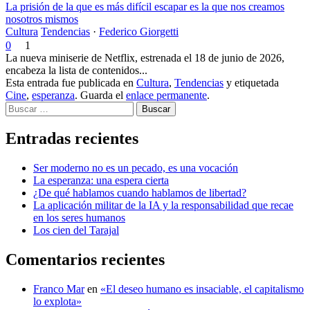
La prisión de la que es más difícil escapar es la que nos creamos
nosotros mismos
Cultura
Tendencias
·
Federico Giorgetti
0
1
La nueva miniserie de Netflix, estrenada el 18 de junio de 2026,
encabeza la lista de contenidos...
Esta entrada fue publicada en
Cultura
,
Tendencias
y etiquetada
Cine
,
esperanza
. Guarda el
enlace permanente
.
Buscar
Entradas recientes
Ser moderno no es un pecado, es una vocación
La esperanza: una espera cierta
¿De qué hablamos cuando hablamos de libertad?
La aplicación militar de la IA y la responsabilidad que recae
en los seres humanos
Los cien del Tarajal
Comentarios recientes
Franco Mar
en
«El deseo humano es insaciable, el capitalismo
lo explota»