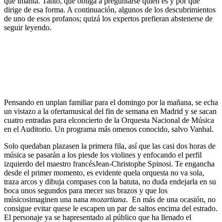
que imanta. Tanto, que obliga a preguntarse quién es y por qué
dirige de esa forma. A continuación, algunos de los descubrimientos
de uno de esos profanos; quizá los expertos prefieran abstenerse de
seguir leyendo.
Pensando en unplan familiar para el domingo por la mañana, se echa
un vistazo a la ofertamusical del fin de semana en Madrid y se sacan
cuatro entradas para elconcierto de la Orquesta Nacional de Música
en el Auditorio. Un programa más omenos conocido, salvo Vanhal.
Solo quedaban plazasen la primera fila, así que las casi dos horas de
música se pasarán a los piesde los violines y enfocando el perfil
izquierdo del maestro francésJean-Christophe Spinosi. Te engancha
desde el primer momento, es evidente quela orquesta no va sola,
traza arcos y dibuja compases con la batuta, no duda endejarla en su
boca unos segundos para mecer sus brazos y que los
músicosimaginen una nana
mozartiana
. En más de una ocasión, no
consigue evitar quese le escapen un par de saltos encima del estrado.
El personaje ya se hapresentado al público que ha llenado el