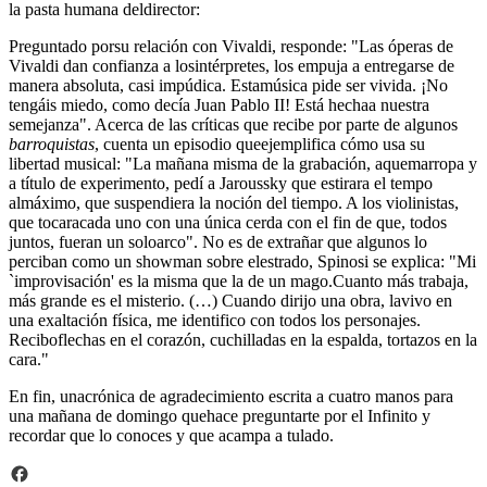
la pasta humana deldirector:
Preguntado porsu relación con Vivaldi, responde: "Las óperas de
Vivaldi dan confianza a losintérpretes, los empuja a entregarse de
manera absoluta, casi impúdica. Estamúsica pide ser vivida. ¡No
tengáis miedo, como decía Juan Pablo II! Está hechaa nuestra
semejanza". Acerca de las críticas que recibe por parte de algunos
barroquistas
, cuenta un episodio queejemplifica cómo usa su
libertad musical: "La mañana misma de la grabación, aquemarropa y
a título de experimento, pedí a Jaroussky que estirara el tempo
almáximo, que suspendiera la noción del tiempo. A los violinistas,
que tocaracada uno con una única cerda con el fin de que, todos
juntos, fueran un soloarco". No es de extrañar que algunos lo
perciban como un showman sobre elestrado, Spinosi se explica: "Mi
`improvisación' es la misma que la de un mago.Cuanto más trabaja,
más grande es el misterio. (…) Cuando dirijo una obra, lavivo en
una exaltación física, me identifico con todos los personajes.
Reciboflechas en el corazón, cuchilladas en la espalda, tortazos en la
cara."
En fin, unacrónica de agradecimiento escrita a cuatro manos para
una mañana de domingo quehace preguntarte por el Infinito y
recordar que lo conoces y que acampa a tulado.