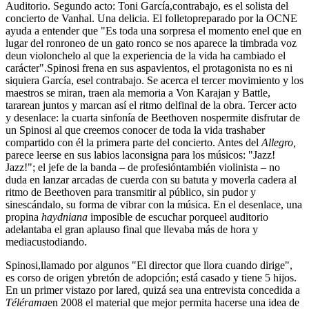
Auditorio. Segundo acto: Toni García,contrabajo, es el solista del
concierto de Vanhal. Una delicia. El folletopreparado por la OCNE
ayuda a entender que "Es toda una sorpresa el momento enel que en
lugar del ronroneo de un gato ronco se nos aparece la timbrada voz
deun violonchelo al que la experiencia de la vida ha cambiado el
carácter".Spinosi frena en sus aspavientos, el protagonista no es ni
siquiera García, esel contrabajo. Se acerca el tercer movimiento y los
maestros se miran, traen ala memoria a Von Karajan y Battle,
tararean juntos y marcan así el ritmo delfinal de la obra. Tercer acto
y desenlace: la cuarta sinfonía de Beethoven nospermite disfrutar de
un Spinosi al que creemos conocer de toda la vida trashaber
compartido con él la primera parte del concierto. Antes del
Allegro,
parece leerse en sus labios laconsigna para los músicos: "Jazz!
Jazz!"; el jefe de la banda – de profesióntambién violinista – no
duda en lanzar arcadas de cuerda con su batuta y moverla cadera al
ritmo de Beethoven para transmitir al público, sin pudor y
sinescándalo, su forma de vibrar con la música. En el desenlace, una
propina
haydniana
imposible de escuchar porqueel auditorio
adelantaba el gran aplauso final que llevaba más de hora y
mediacustodiando.
Spinosi,llamado por algunos "El director que llora cuando dirige",
es corso de origen ybretón de adopción; está casado y tiene 5 hijos.
En un primer vistazo por lared, quizá sea una entrevista concedida a
Télérama
en 2008 el material que mejor permita hacerse una idea de