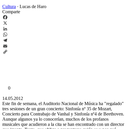
Cultura
·
Lucas de Haro
Comparte
Facebook
X
LinkedIn
WhatsApp
Telegram
Email
Copy
Link
0
14.05.2012
Este fin de semana, el Auditorio Nacional de Música ha "regalado"
tres sesiones de un gran concierto: Sinfonía nº 35 de Mozart,
Concierto para Contrabajo de Vanhal y Sinfonía nº4 de Beethoven.
Aunque algunos ya lo conocerían, muchos de los profanos
musicales que acudieron a la cita se han encontrado con un director