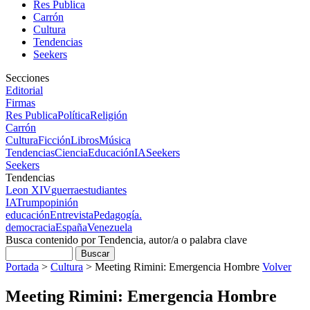
Res Publica
Carrón
Cultura
Tendencias
Seekers
Secciones
Editorial
Firmas
Res Publica
Política
Religión
Carrón
Cultura
Ficción
Libros
Música
Tendencias
Ciencia
Educación
IA
Seekers
Seekers
Tendencias
Leon XIV
guerra
estudiantes
IA
Trump
opinión
educación
Entrevista
Pedagogía.
democracia
España
Venezuela
Busca contenido por Tendencia, autor/a o palabra clave
Portada
>
Cultura
>
Meeting Rimini: Emergencia Hombre
Volver
Meeting Rimini: Emergencia Hombre