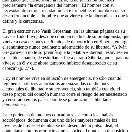
precisamente “la emergencia del hombre”. El hombre con su
necesidad de ser una realidad única e irrepetible, el hombre con su
deseo irreductible, el hombre que advierte que la libertad es lo que le
define y le caracteriza.
El gran escritor ruso Vasili Grossman, en las últimas páginas de su
novela Todo fluye, describe cómo en el alma de su protagonista, que
vuelve a casa después de 30 años de deportación en Siberia, emerge
el sentimiento nunca totalmente adormecido de su libertad. “A Iván
Gregorievich no le sorprendía que la palabra «libertad» estuviese en
sus labios cuando, de estudiante, fue a parar a Siberia, que la palabra
viviese en él y que ahora tampoco hubiese desaparecido de su
cabeza” (p. 277).
Hoy el hombre vive en situación de emergencia, no sólo cuando
regímenes políticos autoritarios amenazan las condiciones
elementales de libertad y supervivencia, sino también cuando el
deseo propio del corazón humano corre el riesgo de ser anestesiado
y censurado en los países donde se garantizan las libertades
democráticas.
La experiencia de muchos educadores, así como los análisis
sociológicos, documenta que uno de los mayores males de los
jóvenes de hoy es el debilitarse del deseo, del impulso ideal, el
contentarse con los productos que la sociedad pone a su disposición.