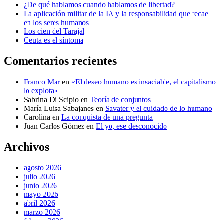
¿De qué hablamos cuando hablamos de libertad?
La aplicación militar de la IA y la responsabilidad que recae
en los seres humanos
Los cien del Tarajal
Ceuta es el síntoma
Comentarios recientes
Franco Mar
en
«El deseo humano es insaciable, el capitalismo
lo explota»
Sabrina Di Scipio
en
Teoría de conjuntos
María Luisa Sabajanes
en
Savater y el cuidado de lo humano
Carolina
en
La conquista de una pregunta
Juan Carlos Gómez
en
El yo, ese desconocido
Archivos
agosto 2026
julio 2026
junio 2026
mayo 2026
abril 2026
marzo 2026