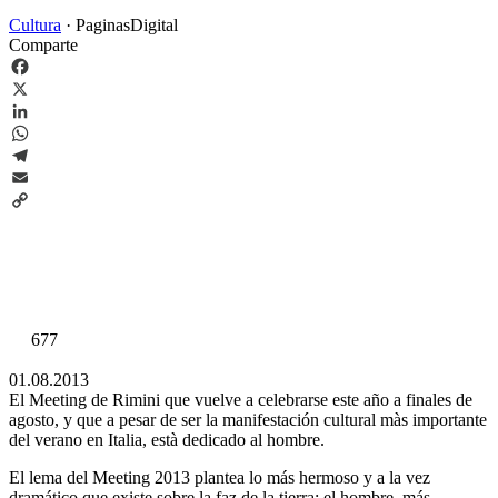
Cultura
·
PaginasDigital
Comparte
Facebook
X
LinkedIn
WhatsApp
Telegram
Email
Copy
Link
677
01.08.2013
El Meeting de Rimini que vuelve a celebrarse este año a finales de
agosto, y que a pesar de ser la manifestación cultural màs importante
del verano en Italia, està dedicado al hombre.
El lema del Meeting 2013 plantea lo más hermoso y a la vez
dramático que existe sobre la faz de la tierra: el hombre, más