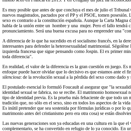
Es muy posible que antes de que concluya el mes de julio el Tribunal
nuevos magistrados, pactados por el PP y el PSOE, tomen posesión. L
sexo es contrario a la constitución española. Aunque la Carta Magna 
habla de la unión entre un hombre y una mujer. Pero el fallo tendrá car
pronunciamiento. Será una buena excusa para no emprender una "cont
A diferencia de lo que ha sucedido en el socialismo francés, en la de
interesantes para defender la heterosexualidad matrimonial. Ségolène 
izquierda francesa que sigue pensando como Jospin. El ex primer minis
toda diferencia".
En realidad, el valor de la diferencia es la gran cuestión en juego. Es
enfoque puede hacer olvidar que lo decisivo es que estamos ante el fi
silenciosa
: de la revolución sexual a la pérdida del sexo como dado y 
El postulado esencial lo formuló Foucault al asegurar que "la sexualid
identidad sexual se fabrica, no se recibe. El matrimonio homosexual 
tipo de identidad previa. Es la prueba más fehaciente de que todo un 
tradición que, no sólo en el sexo, sino en todos los aspectos de la vid
Es inútil pretender que sea sostenida por fórmulas jurídicas o por lo 
matrimonio antes del cristianismo pero era otra cosa) se están disolvie
Las nuevas generaciones son ya educadas en una cultura en la que el va
complementario, se ha convertido en refugio de lo ya conocido. En una