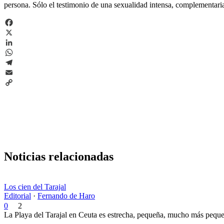
persona. Sólo el testimonio de una sexualidad intensa, complementaria
Facebook
X
LinkedIn
WhatsApp
Telegram
Email
Copy
Link
Noticias relacionadas
Los cien del Tarajal
Editorial
·
Fernando de Haro
0
2
La Playa del Tarajal en Ceuta es estrecha, pequeña, mucho más pequeñ