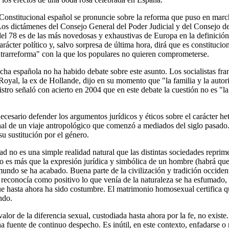
 Constitucional español se pronuncie sobre la reforma que puso en marc
os dictámenes del Consejo General del Poder Judicial y del Consejo de
del 78 es de las más novedosas y exhaustivas de Europa en la definició
ácter político y, salvo sorpresa de última hora, dirá que es constitucio
rarreforma" con la que los populares no quieren comprometerse.
recha española no ha habido debate sobre este asunto. Los socialistas f
Royal, la ex de Hollande, dijo en su momento que "la familia y la autori
tro señaló con acierto en 2004 que en este debate la cuestión no es "l
 necesario defender los argumentos jurídicos y éticos sobre el carácter h
nal de un viaje antropológico que comenzó a mediados del siglo pasado. 
su sustitución por el género.
ad no es una simple realidad natural que las distintas sociedades repri
no es más que la expresión jurídica y simbólica de un hombre (habrá que
mundo se ha acabado. Buena parte de la civilización y tradición occide
a reconocía como positivo lo que venía de la naturaleza se ha esfumado, 
que hasta ahora ha sido costumbre. El matrimonio homosexual certifica qu
ndo.
lor de la diferencia sexual, custodiada hasta ahora por la fe, no existe
 fuente de continuo despecho. Es inútil, en este contexto, enfadarse o