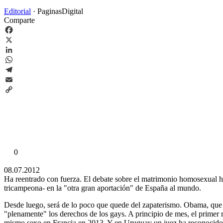
Editorial
·
PaginasDigital
Comparte
Facebook
X
LinkedIn
WhatsApp
Telegram
Email
Copy
Link
0
08.07.2012
Ha reentrado con fuerza. El debate sobre el matrimonio homosexual ha
tricampeona- en la "otra gran aportación" de España al mundo.
Desde luego, será de lo poco que quede del zapaterismo. Obama, que 
"plenamente" los derechos de los gays. A principio de mes, el prime
mismo sexo en Francia en 2013. Y en Uruguay un juez ha reconocido 