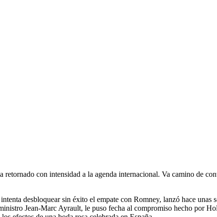
 retornado con intensidad a la agenda internacional. Va camino de conv
intenta desbloquear sin éxito el empate con Romney, lanzó hace unas s
r ministro Jean-Marc Ayrault, le puso fecha al compromiso hecho por H
los efectos de una boda rosa celebrada en España.