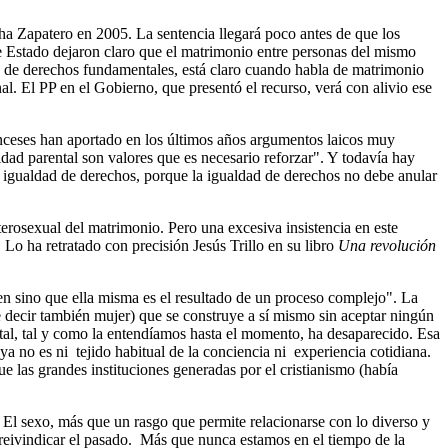
ha Zapatero en 2005. La sentencia llegará poco antes de que los
 Estado dejaron claro que el matrimonio entre personas del mismo
n de derechos fundamentales, está claro cuando habla de matrimonio
nal. El PP en el Gobierno, que presentó el recurso, verá con alivio ese
ranceses han aportado en los últimos años argumentos laicos muy
dad parental son valores que es necesario reforzar". Y todavía hay
a igualdad de derechos, porque la igualdad de derechos no debe anular
eterosexual del matrimonio. Pero una excesiva insistencia en este
Lo ha retratado con precisión Jesús Trillo en su libro
Una revolución
men sino que ella misma es el resultado de un proceso complejo". La
 decir también mujer) que se construye a sí mismo sin aceptar ningún
ntal, tal y como la entendíamos hasta el momento, ha desaparecido. Esa
ya no es ni tejido habitual de la conciencia ni experiencia cotidiana.
e las grandes instituciones generadas por el cristianismo (había
. El sexo, más que un rasgo que permite relacionarse con lo diverso y
 reivindicar el pasado. Más que nunca estamos en el tiempo de la