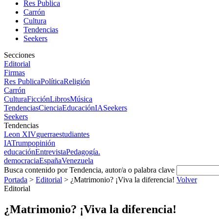
Res Publica
Carrón
Cultura
Tendencias
Seekers
Secciones
Editorial
Firmas
Res Publica
Política
Religión
Carrón
Cultura
Ficción
Libros
Música
Tendencias
Ciencia
Educación
IA
Seekers
Seekers
Tendencias
Leon XIV
guerra
estudiantes
IA
Trump
opinión
educación
Entrevista
Pedagogía.
democracia
España
Venezuela
Busca contenido por Tendencia, autor/a o palabra clave
Portada
>
Editorial
>
¿Matrimonio? ¡Viva la diferencia!
Volver
Editorial
¿Matrimonio? ¡Viva la diferencia!