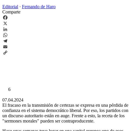
Editorial
·
Fernando de Haro
Comparte
Facebook
X
LinkedIn
WhatsApp
Telegram
Email
Copy
Link
6
07.04.2024
El fracaso en la transmisión de certezas se expresa en una pérdida de
confianza en el sistema democrático liberal. Por eso, los partidos con
un discurso autoritario están en auge. Frente a esto, la receta de los
"sermones morales" pueden ser contraproducente.
Hace unas semanas tuvo lugar en una capital europea uno de esos