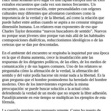
extraños encuentros que cada vez son menos frecuentes. Un
encuentro, una conversación, entre personalidades con orígenes
culturales muy diferentes que afrontaron cuestiones como la
importancia de la verdad y de la libertad, así como la relación que
puede haber entre ambas cuando se aspira a no censurar ninguna
dimensión humana. Los relatores eran exponentes de eso que
Charles Taylor denomina “nuevos buscadores de sentido”. Nuevos
no porque sean jóvenes sino porque van más allá de las habituales
contraposiciones dialécticas, reduccionismos ideológicos o de las
certezas que se dan por descontadas.
En el ambiente del encuentro se respiraba la inquietud por una época
en la que el drama aumenta, crece la insatisfacción ante las
respuestas de los dirigentes políticos, de las elites, de los medios de
comunicación y de sus lugares comunes. Uno de los relatores se
preguntaba cómo la afirmación de la verdad, la afirmación del
sentido y del valor podía hacerse sin restar nada a la libertad. Es la
gran pregunta que el hombre postmoderno ha heredado del hombre
moderno. Otro de los intervinientes expresaba la misma
preocupación: se puede buscar solución a la actual crisis
defendiendo la verdad de un modo que no respete la libre adhesión.
Paradójicamente en este tiempo se multiplican los ejemplos de esta
fórmula.
La cuestión requiere una respuesta urgente. Como ha puesto de