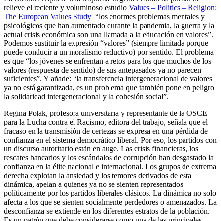
relieve el reciente y voluminoso estudio
Values – Politics – Religion:
The European Values Study
“los enormes problemas mentales y
psicológicos que han aumentado durante la pandemia, la guerra y la
actual crisis económica son una llamada a la educación en valores”.
Podemos sustituir la expresión “valores” (siempre limitada porque
puede conducir a un moralismo reductivo) por sentido. El problema
es que “los jóvenes se enfrentan a retos para los que muchos de los
valores (respuesta de sentido) de sus antepasados ya no parecen
suficientes”. Y añade: “la transferencia intergeneracional de valores
ya no está garantizada, es un problema que también pone en peligro
la solidaridad intergeneracional y la cohesión social”.
Regina Polak, profesora universitaria y representante de la OSCE
para la Lucha contra el Racismo, editora del trabajo, señala que el
fracaso en la transmisión de certezas se expresa en una pérdida de
confianza en el sistema democrático liberal. Por eso, los partidos con
un discurso autoritario están en auge. Las crisis financieras, los
rescates bancarios y los escándalos de corrupción han desgastado la
confianza en la élite nacional e internacional. Los grupos de extrema
derecha explotan la ansiedad y los temores derivados de esta
dinámica, apelan a quienes ya no se sienten representados
políticamente por los partidos liberales clásicos. La dinámica no solo
afecta a los que se sienten socialmente perdedores o amenazados. La
desconfianza se extiende en los diferentes estratos de la población.
Es un patrón que debe considerarse como una de las principales