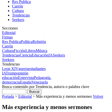
Res Publica
Carrón
Cultura
Tendencias
Seekers
Secciones
Editorial
Firmas
Res Publica
Política
Religión
Carrón
Cultura
Ficción
Libros
Música
Tendencias
Ciencia
Educación
IA
Seekers
Seekers
Tendencias
Leon XIV
guerra
estudiantes
IA
Trump
opinión
educación
Entrevista
Pedagogía.
democracia
España
Venezuela
Busca contenido por Tendencia, autor/a o palabra clave
Portada
>
Editorial
>
Más experiencia y menos sermones
Volver
Más experiencia y menos sermones