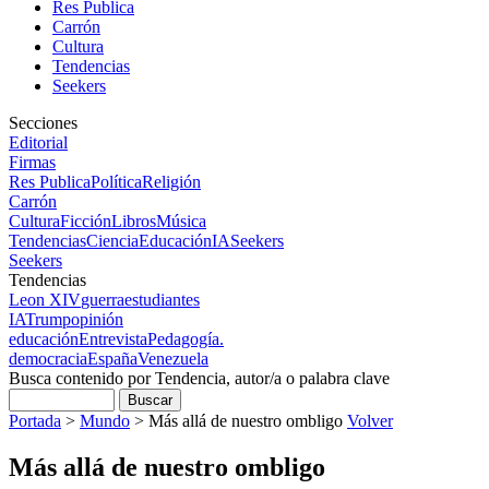
Res Publica
Carrón
Cultura
Tendencias
Seekers
Secciones
Editorial
Firmas
Res Publica
Política
Religión
Carrón
Cultura
Ficción
Libros
Música
Tendencias
Ciencia
Educación
IA
Seekers
Seekers
Tendencias
Leon XIV
guerra
estudiantes
IA
Trump
opinión
educación
Entrevista
Pedagogía.
democracia
España
Venezuela
Busca contenido por Tendencia, autor/a o palabra clave
Portada
>
Mundo
>
Más allá de nuestro ombligo
Volver
Más allá de nuestro ombligo