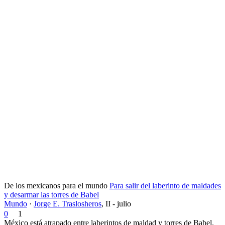
De los mexicanos para el mundo
Para salir del laberinto de maldades
y desarmar las torres de Babel
Mundo
·
Jorge E. Traslosheros
,
II - julio
0
1
México está atrapado entre laberintos de maldad y torres de Babel.