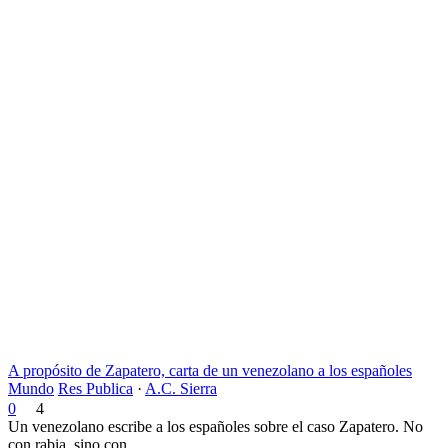
A propósito de Zapatero, carta de un venezolano a los españoles
Mundo
Res Publica
·
A.C. Sierra
0
4
Un venezolano escribe a los españoles sobre el caso Zapatero. No
con rabia, sino con...