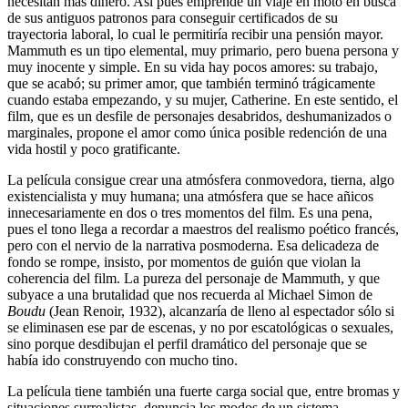
necesitan más dinero. Así pues emprende un viaje en moto en busca
de sus antiguos patronos para conseguir certificados de su
trayectoria laboral, lo cual le permitiría recibir una pensión mayor.
Mammuth es un tipo elemental, muy primario, pero buena persona y
muy inocente y simple. En su vida hay pocos amores: su trabajo,
que se acabó; su primer amor, que también terminó trágicamente
cuando estaba empezando, y su mujer, Catherine. En este sentido, el
film, que es un desfile de personajes desabridos, deshumanizados o
marginales, propone el amor como única posible redención de una
vida hostil y poco gratificante.
La película consigue crear una atmósfera conmovedora, tierna, algo
existencialista y muy humana; una atmósfera que se hace añicos
innecesariamente en dos o tres momentos del film. Es una pena,
pues el tono llega a recordar a maestros del realismo poético francés,
pero con el nervio de la narrativa posmoderna. Esa delicadeza de
fondo se rompe, insisto, por momentos de guión que violan la
coherencia del film. La pureza del personaje de Mammuth, y que
subyace a una brutalidad que nos recuerda al Michael Simon de
Boudu
(Jean Renoir, 1932), alcanzaría de lleno al espectador sólo si
se eliminasen ese par de escenas, y no por escatológicas o sexuales,
sino porque desdibujan el perfil dramático del personaje que se
había ido construyendo con mucho tino.
La película tiene también una fuerte carga social que, entre bromas y
situaciones surrealistas, denuncia los modos de un sistema