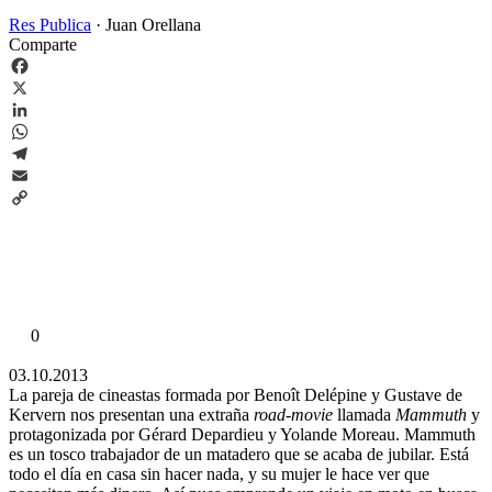
Res Publica
·
Juan Orellana
Comparte
Facebook
X
LinkedIn
WhatsApp
Telegram
Email
Copy
Link
0
03.10.2013
La pareja de cineastas formada por Benoît Delépine y Gustave de
Kervern nos presentan una extraña
road-movie
llamada
Mammuth
y
protagonizada por Gérard Depardieu y Yolande Moreau. Mammuth
es un tosco trabajador de un matadero que se acaba de jubilar. Está
todo el día en casa sin hacer nada, y su mujer le hace ver que