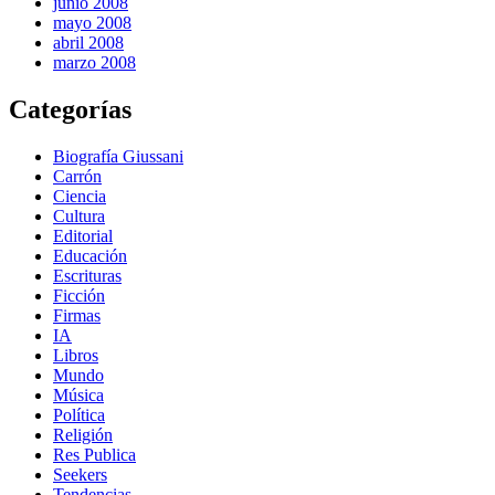
junio 2008
mayo 2008
abril 2008
marzo 2008
Categorías
Biografía Giussani
Carrón
Ciencia
Cultura
Editorial
Educación
Escrituras
Ficción
Firmas
IA
Libros
Mundo
Música
Política
Religión
Res Publica
Seekers
Tendencias