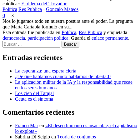
católica»
El dilema del Trovador
Política
Res Publica
·
Gonzalo Mateos
0
3
Nos lo jugamos todo en nuestra postura ante el poder. La pregunta
que Marta Cartabia formuló en su...
Esta entrada fue publicada en
Política
,
Res Publica
y etiquetada
democracia
,
participación politica
. Guarda el
enlace permanente
.
Buscar
Entradas recientes
La esperanza: una espera cierta
¿De qué hablamos cuando hablamos de libertad?
La aplicación militar de la IA y la responsabilidad que recae
en los seres humanos
Los cien del Tarajal
Ceuta es el síntoma
Comentarios recientes
Franco Mar
en
«El deseo humano es insaciable, el capitalismo
lo explota»
Sabrina Di Scipio
en
Teoría de conjuntos