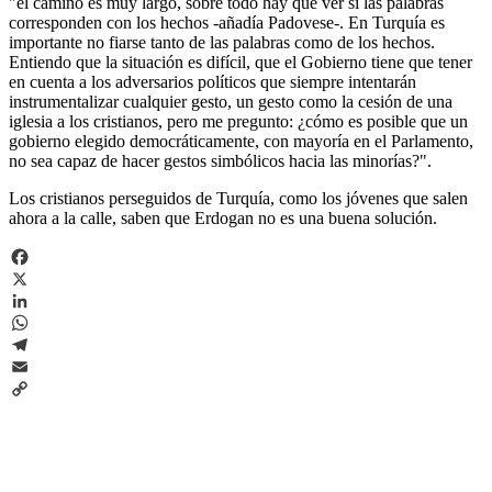
"el camino es muy largo, sobre todo hay que ver si las palabras
corresponden con los hechos -añadía Padovese-. En Turquía es
importante no fiarse tanto de las palabras como de los hechos.
Entiendo que la situación es difícil, que el Gobierno tiene que tener
en cuenta a los adversarios políticos que siempre intentarán
instrumentalizar cualquier gesto, un gesto como la cesión de una
iglesia a los cristianos, pero me pregunto: ¿cómo es posible que un
gobierno elegido democráticamente, con mayoría en el Parlamento,
no sea capaz de hacer gestos simbólicos hacia las minorías?".
Los cristianos perseguidos de Turquía, como los jóvenes que salen
ahora a la calle, saben que Erdogan no es una buena solución.
Facebook
X
LinkedIn
WhatsApp
Telegram
Email
Copy
Link