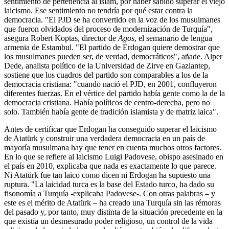
sentimiento de pertenencia al islam, por haber sabido superar el viejo
laicismo. Ese sentimiento no tendría por qué estar contra la
democracia. "El PJD se ha convertido en la voz de los musulmanes
que fueron olvidados del proceso de modernización de Turquía",
asegura Robert Koptas, director de
Agos
, el semanario de lengua
armenia de Estambul. "El partido de Erdogan quiere demostrar que
los musulmanes pueden ser, de verdad, democráticos", añade. Alper
Dede, analista político de la Universidad de Zirve en Gaziantep,
sostiene que los cuadros del partido son comparables a los de la
democracia cristiana: "cuando nació el PJD, en 2001, confluyeron
diferentes fuerzas. En el vértice del partido había gente como la de la
democracia cristiana. Había políticos de centro-derecha, pero no
solo. También había gente de tradición islamista y de matriz laica".
Antes de certificar que Erdogan ha conseguido superar el laicismo
de Atatürk y construir una verdadera democracia en un país de
mayoría musulmana hay que tener en cuenta muchos otros factores.
En lo que se refiere al laicismo Luigi Padovese, obispo asesinado en
el país en 2010, explicaba que nada es exactamente lo que parece.
Ni Atatürk fue tan laico como dicen ni Erdogan ha supuesto una
ruptura. "La laicidad turca es la base del Estado turco, ha dado su
fisonomía a Turquía -explicaba Padovese-. Con otras palabras – y
este es el mérito de Atatürk – ha creado una Turquía sin las rémoras
del pasado y, por tanto, muy distinta de la situación precedente en la
que existía un desmesurado poder religioso, un control de la vida