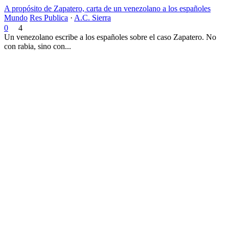
A propósito de Zapatero, carta de un venezolano a los españoles
Mundo
Res Publica
·
A.C. Sierra
0
4
Un venezolano escribe a los españoles sobre el caso Zapatero. No
con rabia, sino con...