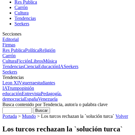
Res Publica
Carrón
Cultura
Tendencias
Seekers
Secciones
Editorial
Firmas
Res Publica
Política
Religión
Carrón
Cultura
Ficción
Libros
Música
Tendencias
Ciencia
Educación
IA
Seekers
Seekers
Tendencias
Leon XIV
guerra
estudiantes
IA
Trump
opinión
educación
Entrevista
Pedagogía.
democracia
España
Venezuela
Busca contenido por Tendencia, autor/a o palabra clave
Portada
>
Mundo
>
Los turcos rechazan la `solución turca`
Volver
Los turcos rechazan la `solución turca`