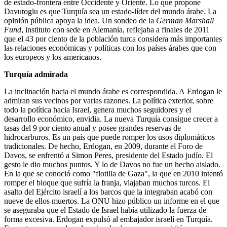
de estado-frontera entre Occidente y Oriente. Lo que propone
Davutoglu es que Turquía sea un estado-líder del mundo árabe. La
opinión pública apoya la idea. Un sondeo de la
German Marshall
Fund
, instituto con sede en Alemania, reflejaba a finales de 2011
que el 43 por ciento de la población turca considera más importantes
las relaciones económicas y políticas con los países árabes que con
los europeos y los americanos.
Turquía admirada
La inclinación hacia el mundo árabe es correspondida. A Erdogan le
admiran sus vecinos por varias razones. La política exterior, sobre
todo la política hacia Israel, genera muchos seguidores y el
desarrollo económico, envidia. La nueva Turquía consigue crecer a
tasas del 9 por ciento anual y posee grandes reservas de
hidrocarburos. Es un país que puede romper los usos diplomáticos
tradicionales. De hecho, Erdogan, en 2009, durante el Foro de
Davos, se enfrentó a Simon Peres, presidente del Estado judío. El
gesto le dio muchos puntos. Y lo de Davos no fue un hecho aislado.
En la que se conoció como "flotilla de Gaza", la que en 2010 intentó
romper el bloque que sufría la franja, viajaban muchos turcos. El
asalto del Ejército israelí a los barcos que la integraban acabó con
nueve de ellos muertos. La ONU hizo público un informe en el que
se aseguraba que el Estado de Israel había utilizado la fuerza de
forma excesiva. Erdogan expulsó al embajador israelí en Turquía.