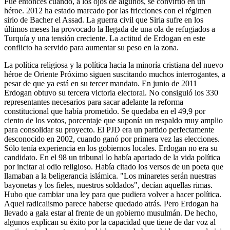
Fue entonces cuando, a los ojos de algunos, se convirtió en un
héroe. 2012 ha estado marcado por las fricciones con el régimen
sirio de Bacher el Assad. La guerra civil que Siria sufre en los
últimos meses ha provocado la llegada de una ola de refugiados a
Turquía y una tensión creciente. La actitud de Erdogan en este
conflicto ha servido para aumentar su peso en la zona.
La política religiosa y la política hacia la minoría cristiana del nuevo
héroe de Oriente Próximo siguen suscitando muchos interrogantes, a
pesar de que ya está en su tercer mandato. En junio de 2011
Erdogan obtuvo su tercera victoria electoral. No consiguió los 330
representantes necesarios para sacar adelante la reforma
constitucional que había prometido. Se quedaba en el 49,9 por
ciento de los votos, porcentaje que suponía un respaldo muy amplio
para consolidar su proyecto. El PJD era un partido perfectamente
desconocido en 2002, cuando ganó por primera vez las elecciones.
Sólo tenía experiencia en los gobiernos locales. Erdogan no era su
candidato. En el 98 un tribunal lo había apartado de la vida política
por incitar al odio religioso. Había citado los versos de un poeta que
llamaban a la beligerancia islámica. "Los minaretes serán nuestras
bayonetas y los fieles, nuestros soldados", decían aquellas rimas.
Hubo que cambiar una ley para que pudiera volver a hacer política.
Aquel radicalismo parece haberse quedado atrás. Pero Erdogan ha
llevado a gala estar al frente de un gobierno musulmán. De hecho,
algunos explican su éxito por la capacidad que tiene de dar voz al