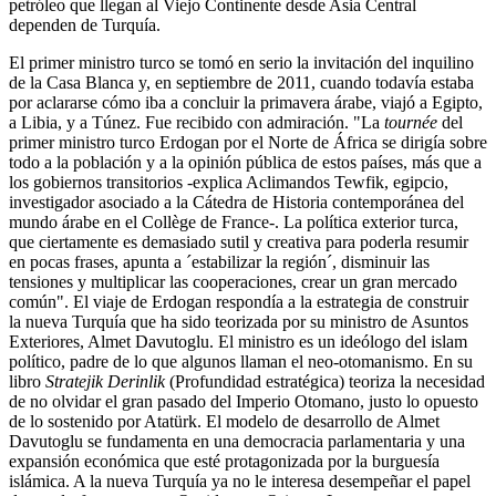
petróleo que llegan al Viejo Continente desde Asia Central
dependen de Turquía.
El primer ministro turco se tomó en serio la invitación del inquilino
de la Casa Blanca y, en septiembre de 2011, cuando todavía estaba
por aclararse cómo iba a concluir la primavera árabe, viajó a Egipto,
a Libia, y a Túnez. Fue recibido con admiración. "La
tournée
del
primer ministro turco Erdogan por el Norte de África se dirigía sobre
todo a la población y a la opinión pública de estos países, más que a
los gobiernos transitorios -explica Aclimandos Tewfik, egipcio,
investigador asociado a la Cátedra de Historia contemporánea del
mundo árabe en el Collège de France-. La política exterior turca,
que ciertamente es demasiado sutil y creativa para poderla resumir
en pocas frases, apunta a ´estabilizar la región´, disminuir las
tensiones y multiplicar las cooperaciones, crear un gran mercado
común". El viaje de Erdogan respondía a la estrategia de construir
la nueva Turquía que ha sido teorizada por su ministro de Asuntos
Exteriores, Almet Davutoglu. El ministro es un ideólogo del islam
político, padre de lo que algunos llaman el neo-otomanismo. En su
libro
Stratejik Derinlik
(Profundidad estratégica) teoriza la necesidad
de no olvidar el gran pasado del Imperio Otomano, justo lo opuesto
de lo sostenido por Atatürk. El modelo de desarrollo de Almet
Davutoglu se fundamenta en una democracia parlamentaria y una
expansión económica que esté protagonizada por la burguesía
islámica. A la nueva Turquía ya no le interesa desempeñar el papel