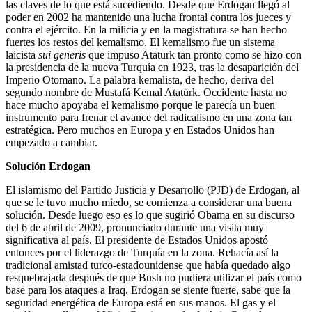
las claves de lo que está sucediendo. Desde que Erdogan llegó al
poder en 2002 ha mantenido una lucha frontal contra los jueces y
contra el ejército. En la milicia y en la magistratura se han hecho
fuertes los restos del kemalismo. El kemalismo fue un sistema
laicista
sui generis
que impuso Atatürk tan pronto como se hizo con
la presidencia de la nueva Turquía en 1923, tras la desaparición del
Imperio Otomano. La palabra kemalista, de hecho, deriva del
segundo nombre de Mustafá Kemal Atatürk. Occidente hasta no
hace mucho apoyaba el kemalismo porque le parecía un buen
instrumento para frenar el avance del radicalismo en una zona tan
estratégica. Pero muchos en Europa y en Estados Unidos han
empezado a cambiar.
Solución Erdogan
El islamismo del Partido Justicia y Desarrollo (PJD) de Erdogan, al
que se le tuvo mucho miedo, se comienza a considerar una buena
solución. Desde luego eso es lo que sugirió Obama en su discurso
del 6 de abril de 2009, pronunciado durante una visita muy
significativa al país. El presidente de Estados Unidos apostó
entonces por el liderazgo de Turquía en la zona. Rehacía así la
tradicional amistad turco-estadounidense que había quedado algo
resquebrajada después de que Bush no pudiera utilizar el país como
base para los ataques a Iraq. Erdogan se siente fuerte, sabe que la
seguridad energética de Europa está en sus manos. El gas y el