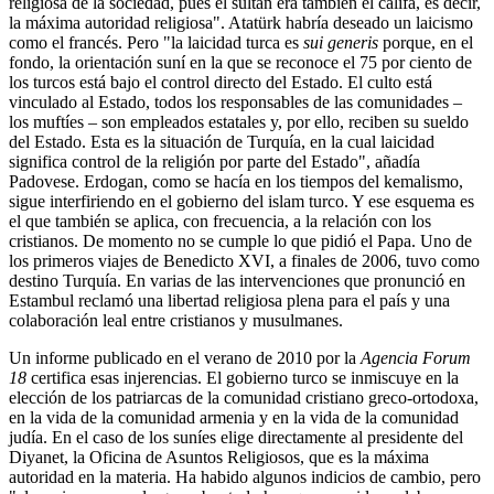
religiosa de la sociedad, pues el sultán era también el califa, es decir,
la máxima autoridad religiosa". Atatürk habría deseado un laicismo
como el francés. Pero "la laicidad turca es
sui generis
porque, en el
fondo, la orientación suní en la que se reconoce el 75 por ciento de
los turcos está bajo el control directo del Estado. El culto está
vinculado al Estado, todos los responsables de las comunidades –
los muftíes – son empleados estatales y, por ello, reciben su sueldo
del Estado. Esta es la situación de Turquía, en la cual laicidad
significa control de la religión por parte del Estado", añadía
Padovese. Erdogan, como se hacía en los tiempos del kemalismo,
sigue interfiriendo en el gobierno del islam turco. Y ese esquema es
el que también se aplica, con frecuencia, a la relación con los
cristianos. De momento no se cumple lo que pidió el Papa. Uno de
los primeros viajes de Benedicto XVI, a finales de 2006, tuvo como
destino Turquía. En varias de las intervenciones que pronunció en
Estambul reclamó una libertad religiosa plena para el país y una
colaboración leal entre cristianos y musulmanes.
Un informe publicado en el verano de 2010 por la
Agencia Forum
18
certifica esas injerencias. El gobierno turco se inmiscuye en la
elección de los patriarcas de la comunidad cristiano greco-ortodoxa,
en la vida de la comunidad armenia y en la vida de la comunidad
judía. En el caso de los suníes elige directamente al presidente del
Diyanet, la Oficina de Asuntos Religiosos, que es la máxima
autoridad en la materia. Ha habido algunos indicios de cambio, pero