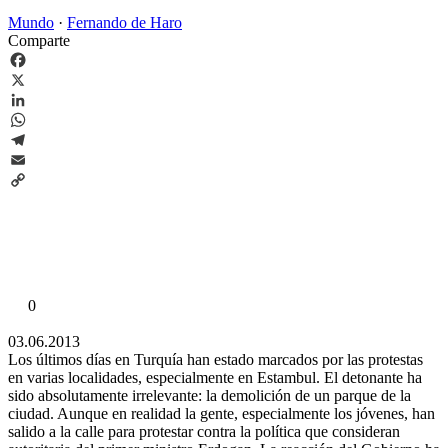
Mundo
·
Fernando de Haro
Comparte
Facebook
X
LinkedIn
WhatsApp
Telegram
Email
Copy
Link
0
03.06.2013
Los últimos días en Turquía han estado marcados por las protestas
en varias localidades, especialmente en Estambul. El detonante ha
sido absolutamente irrelevante: la demolición de un parque de la
ciudad. Aunque en realidad la gente, especialmente los jóvenes, han
salido a la calle para protestar contra la política que consideran