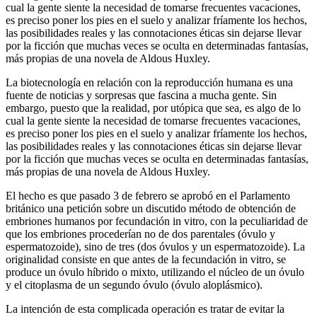
cual la gente siente la necesidad de tomarse frecuentes vacaciones,
es preciso poner los pies en el suelo y analizar fríamente los hechos,
las posibilidades reales y las connotaciones éticas sin dejarse llevar
por la ficción que muchas veces se oculta en determinadas fantasías,
más propias de una novela de Aldous Huxley.
La biotecnología en relación con la reproducción humana es una
fuente de noticias y sorpresas que fascina a mucha gente. Sin
embargo, puesto que la realidad, por utópica que sea, es algo de lo
cual la gente siente la necesidad de tomarse frecuentes vacaciones,
es preciso poner los pies en el suelo y analizar fríamente los hechos,
las posibilidades reales y las connotaciones éticas sin dejarse llevar
por la ficción que muchas veces se oculta en determinadas fantasías,
más propias de una novela de Aldous Huxley.
El hecho es que pasado 3 de febrero se aprobó en el Parlamento
británico una petición sobre un discutido método de obtención de
embriones humanos por fecundación in vitro, con la peculiaridad de
que los embriones procederían no de dos parentales (óvulo y
espermatozoide), sino de tres (dos óvulos y un espermatozoide). La
originalidad consiste en que antes de la fecundación in vitro, se
produce un óvulo híbrido o mixto, utilizando el núcleo de un óvulo
y el citoplasma de un segundo óvulo (óvulo aloplásmico).
La intención de esta complicada operación es tratar de evitar la