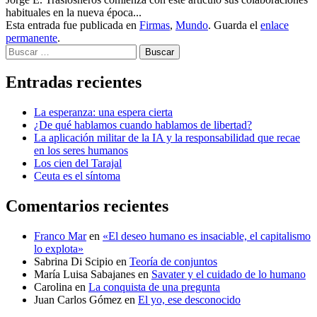
habituales en la nueva época...
Esta entrada fue publicada en
Firmas
,
Mundo
. Guarda el
enlace
permanente
.
Buscar
Entradas recientes
La esperanza: una espera cierta
¿De qué hablamos cuando hablamos de libertad?
La aplicación militar de la IA y la responsabilidad que recae
en los seres humanos
Los cien del Tarajal
Ceuta es el síntoma
Comentarios recientes
Franco Mar
en
«El deseo humano es insaciable, el capitalismo
lo explota»
Sabrina Di Scipio
en
Teoría de conjuntos
María Luisa Sabajanes
en
Savater y el cuidado de lo humano
Carolina
en
La conquista de una pregunta
Juan Carlos Gómez
en
El yo, ese desconocido