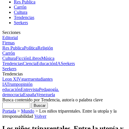
Res Publica
Carrón
Cultura
Tendencias
Seekers
Secciones
Editorial
Firmas
Res Publica
Política
Religión
Carrón
Cultura
Ficción
Libros
Música
Tendencias
Ciencia
Educación
IA
Seekers
Seekers
Tendencias
Leon XIV
guerra
estudiantes
IA
Trump
opinión
educación
Entrevista
Pedagogía.
democracia
España
Venezuela
Busca contenido por Tendencia, autor/a o palabra clave
Portada
>
Mundo
>
Los niños triparentales. Entre la utopía y la
irresponsabilidad
Volver
Los niños triparentales. Entre la utopía y