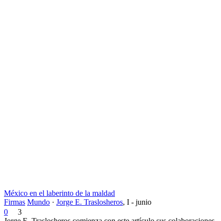
México en el laberinto de la maldad
Firmas
Mundo
·
Jorge E. Traslosheros
,
I - junio
0
3
Jorge E. Traslosheros comienza con este artículo sus colaboraciones