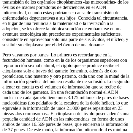
transmisión de los orgánulos citoplásmicos -las mitocondrias- de los
óvulos de madres portadoras de deficiencias en el ADN
mitocondrial, cuando estas podrían ser causa de transmisión de
enfermedades degenerativas a sus hijos. Conocida tal circunstancia,
en lugar de una renuncia a la maternidad o la invitación a la
adopción, se les ofrece la utópica solución de embarcarse en una
aventura tecnológica sin precedentes experimentales suficientes,
consistente en aprovechar solo una parte de sus óvulos, el núcleo, y
sustituir su citoplasma por el del óvulo de una donante.
Pero vayamos por partes. Lo primero es recordar que en la
fecundación humana, como en la de los organismos superiores con
reproducción sexual natural, el cigoto que se produce recibe el
citoplasma solo a través del gameto femenino, además de dos
pronúcleos, uno materno y otro paterno, cada uno con la mitad de la
información genética del núcleo resultante de su fusión. Lo segundo
a tener en cuenta es el volumen de información que se recibe de
cada uno de los gametos. En una fecundación normal el ADN
nuclear de cada gameto tiene unos 3.175 millones de pares de bases
nucleotídicas (los peldaños de la escalera de la doble hélice), lo que
equivale a la información de unos 21.000 genes repartidos en 23
piezas -los cromosomas-. El citoplasma del óvulo posee además una
pequeña cantidad de ADN en las mitocondrias, en forma de unos
anillos de unos 16.569 pares de bases, que encierran la información
de 37 genes. De este modo, la información mitocondrial es mínima