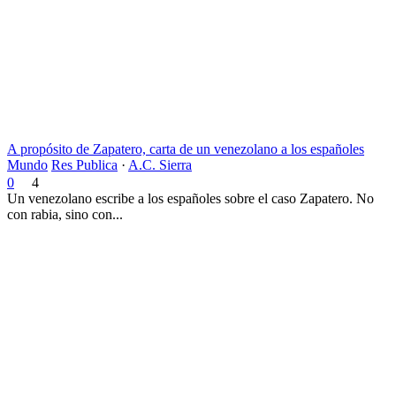
A propósito de Zapatero, carta de un venezolano a los españoles
Mundo
Res Publica
·
A.C. Sierra
0
4
Un venezolano escribe a los españoles sobre el caso Zapatero. No
con rabia, sino con...