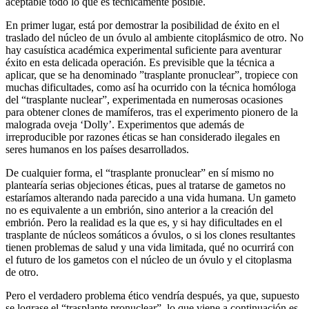
aceptable todo lo que es técnicamente posible.
En primer lugar, está por demostrar la posibilidad de éxito en el
traslado del núcleo de un óvulo al ambiente citoplásmico de otro. No
hay casuística académica experimental suficiente para aventurar
éxito en esta delicada operación. Es previsible que la técnica a
aplicar, que se ha denominado ”trasplante pronuclear”, tropiece con
muchas dificultades, como así ha ocurrido con la técnica homóloga
del “trasplante nuclear”, experimentada en numerosas ocasiones
para obtener clones de mamíferos, tras el experimento pionero de la
malograda oveja ‘Dolly’. Experimentos que además de
irreproducible por razones éticas se han considerado ilegales en
seres humanos en los países desarrollados.
De cualquier forma, el “trasplante pronuclear” en sí mismo no
plantearía serias objeciones éticas, pues al tratarse de gametos no
estaríamos alterando nada parecido a una vida humana. Un gameto
no es equivalente a un embrión, sino anterior a la creación del
embrión. Pero la realidad es la que es, y si hay dificultades en el
trasplante de núcleos somáticos a óvulos, o si los clones resultantes
tienen problemas de salud y una vida limitada, qué no ocurrirá con
el futuro de los gametos con el núcleo de un óvulo y el citoplasma
de otro.
Pero el verdadero problema ético vendría después, ya que, supuesto
se lograse el “trasplante pronuclear”, lo que viene a continuación es