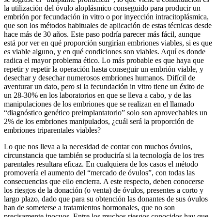
la utilización del óvulo aloplásmico conseguido para producir un
embrión por fecundación in vitro o por inyección intracitoplásmica,
que son los métodos habituales de aplicación de estas técnicas desde
hace más de 30 años. Este paso podría parecer más fácil, aunque
está por ver en qué proporción surgirían embriones viables, si es que
es viable alguno, y en qué condiciones son viables. Aquí es donde
radica el mayor problema ético. Lo más probable es que haya que
repetir y repetir la operación hasta conseguir un embrión viable, y
desechar y desechar numerosos embriones humanos. Difícil de
aventurar un dato, pero si la fecundación in vitro tiene un éxito de
un 28-30% en los laboratorios en que se lleva a cabo, y de las
manipulaciones de los embriones que se realizan en el llamado
“diagnóstico genético preimplantatorio” solo son aprovechables un
2% de los embriones manipulados, ¿cuál será la proporción de
embriones triparentales viables?
Lo que nos lleva a la necesidad de contar con muchos óvulos,
circunstancia que también se produciría si la tecnología de los tres
parentales resultara eficaz. En cualquiera de los casos el método
promovería el aumento del “mercado de óvulos”, con todas las
consecuencias que ello encierra. A este respecto, deben conocerse
los riesgos de la donación (o venta) de óvulos, presentes a corto y
largo plazo, dado que para su obtención las donantes de sus óvulos
han de someterse a tratamientos hormonales, que no son
precisamente inocuos. Entre los muchos riesgos conocidos hay que