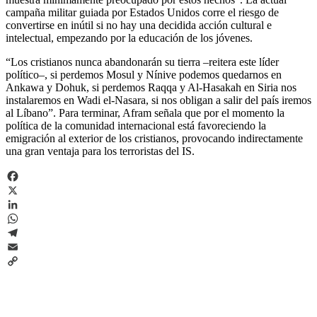
campaña militar guiada por Estados Unidos corre el riesgo de
convertirse en inútil si no hay una decidida acción cultural e
intelectual, empezando por la educación de los jóvenes.
“Los cristianos nunca abandonarán su tierra –reitera este líder
político–, si perdemos Mosul y Nínive podemos quedarnos en
Ankawa y Dohuk, si perdemos Raqqa y Al-Hasakah en Siria nos
instalaremos en Wadi el-Nasara, si nos obligan a salir del país iremos
al Líbano”. Para terminar, Afram señala que por el momento la
política de la comunidad internacional está favoreciendo la
emigración al exterior de los cristianos, provocando indirectamente
una gran ventaja para los terroristas del IS.
Facebook
X
LinkedIn
WhatsApp
Telegram
Email
Copy
Link