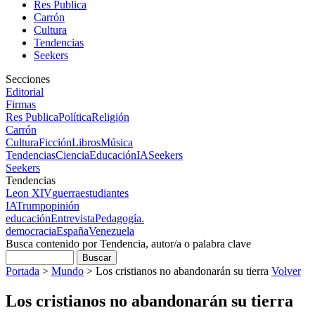
Res Publica
Carrón
Cultura
Tendencias
Seekers
Secciones
Editorial
Firmas
Res Publica
Política
Religión
Carrón
Cultura
Ficción
Libros
Música
Tendencias
Ciencia
Educación
IA
Seekers
Seekers
Tendencias
Leon XIV
guerra
estudiantes
IA
Trump
opinión
educación
Entrevista
Pedagogía.
democracia
España
Venezuela
Busca contenido por Tendencia, autor/a o palabra clave
Portada
>
Mundo
>
Los cristianos no abandonarán su tierra
Volver
Los cristianos no abandonarán su tierra