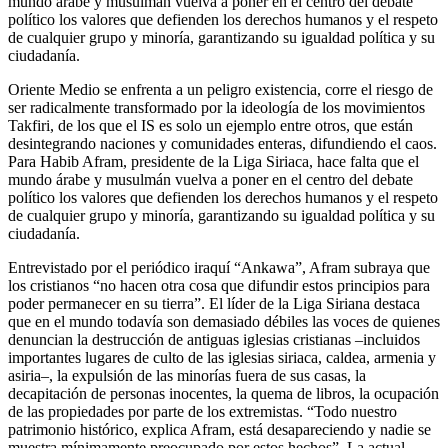
mundo árabe y musulmán vuelva a poner en el centro del debate
político los valores que defienden los derechos humanos y el respeto
de cualquier grupo y minoría, garantizando su igualdad política y su
ciudadanía.
Oriente Medio se enfrenta a un peligro existencia, corre el riesgo de
ser radicalmente transformado por la ideología de los movimientos
Takfiri, de los que el IS es solo un ejemplo entre otros, que están
desintegrando naciones y comunidades enteras, difundiendo el caos.
Para Habib Afram, presidente de la Liga Siriaca, hace falta que el
mundo árabe y musulmán vuelva a poner en el centro del debate
político los valores que defienden los derechos humanos y el respeto
de cualquier grupo y minoría, garantizando su igualdad política y su
ciudadanía.
Entrevistado por el periódico iraquí “Ankawa”, Afram subraya que
los cristianos “no hacen otra cosa que difundir estos principios para
poder permanecer en su tierra”. El líder de la Liga Siriana destaca
que en el mundo todavía son demasiado débiles las voces de quienes
denuncian la destrucción de antiguas iglesias cristianas –incluidos
importantes lugares de culto de las iglesias siriaca, caldea, armenia y
asiria–, la expulsión de las minorías fuera de sus casas, la
decapitación de personas inocentes, la quema de libros, la ocupación
de las propiedades por parte de los extremistas. “Todo nuestro
patrimonio histórico, explica Afram, está desapareciendo y nadie se
muestra mínimamente preocupado por estos hechos”. La actual