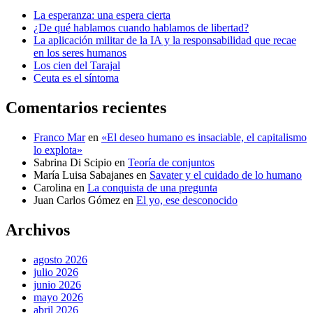
La esperanza: una espera cierta
¿De qué hablamos cuando hablamos de libertad?
La aplicación militar de la IA y la responsabilidad que recae
en los seres humanos
Los cien del Tarajal
Ceuta es el síntoma
Comentarios recientes
Franco Mar
en
«El deseo humano es insaciable, el capitalismo
lo explota»
Sabrina Di Scipio
en
Teoría de conjuntos
María Luisa Sabajanes
en
Savater y el cuidado de lo humano
Carolina
en
La conquista de una pregunta
Juan Carlos Gómez
en
El yo, ese desconocido
Archivos
agosto 2026
julio 2026
junio 2026
mayo 2026
abril 2026