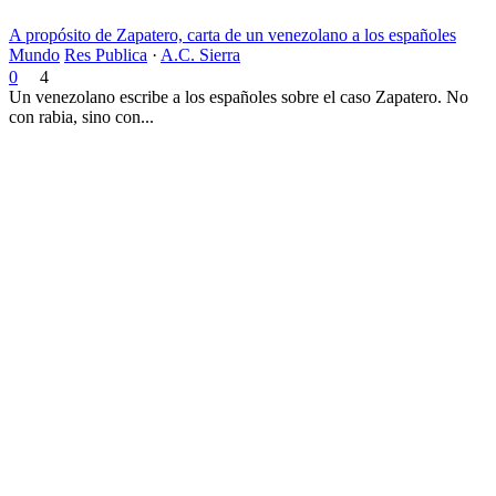
A propósito de Zapatero, carta de un venezolano a los españoles
Mundo
Res Publica
·
A.C. Sierra
0
4
Un venezolano escribe a los españoles sobre el caso Zapatero. No
con rabia, sino con...