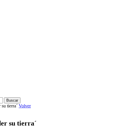
su tierra´
Volver
er su tierra´