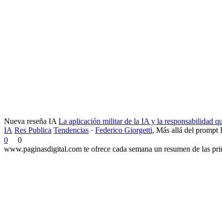
Nueva reseña IA
La aplicación militar de la IA y la responsabilidad 
IA
Res Publica
Tendencias
·
Federico Giorgetti
,
Más allá del prompt 
0
0
www.paginasdigital.com te ofrece cada semana un resumen de las princ