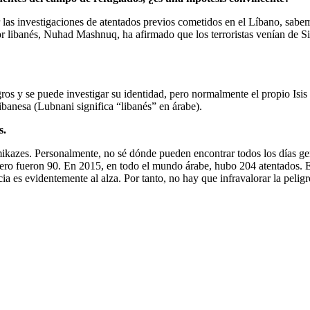
 las investigaciones de atentados previos cometidos en el Líbano, sabe
r libanés, Nuhad Mashnuq, ha afirmado que los terroristas venían de Si
os y se puede investigar su identidad, pero normalmente el propio Isis p
ibanesa (Lubnani significa “libanés” en árabe).
s.
amikazes. Personalmente, no sé dónde pueden encontrar todos los días gen
brero fueron 90. En 2015, en todo el mundo árabe, hubo 204 atentados. 
 es evidentemente al alza. Por tanto, no hay que infravalorar la peligr