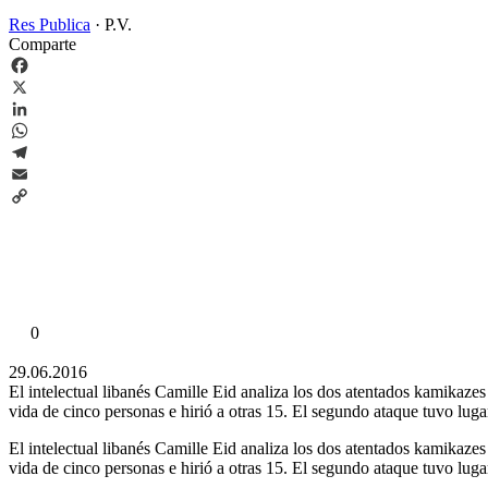
Res Publica
·
P.V.
Comparte
Facebook
X
LinkedIn
WhatsApp
Telegram
Email
Copy
Link
0
29.06.2016
El intelectual libanés Camille Eid analiza los dos atentados kamikazes
vida de cinco personas e hirió a otras 15. El segundo ataque tuvo lugar
El intelectual libanés Camille Eid analiza los dos atentados kamikazes
vida de cinco personas e hirió a otras 15. El segundo ataque tuvo lugar