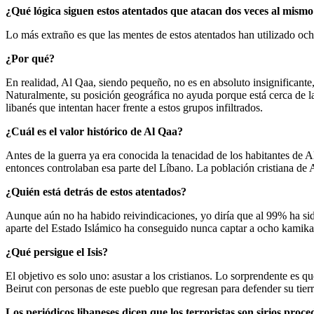
¿Qué lógica siguen estos atentados que atacan dos veces al mism
Lo más extraño es que las mentes de estos atentados han utilizado o
¿Por qué?
En realidad, Al Qaa, siendo pequeño, no es en absoluto insignificante
Naturalmente, su posición geográfica no ayuda porque está cerca de la 
libanés que intentan hacer frente a estos grupos infiltrados.
¿Cuál es el valor histórico de Al Qaa?
Antes de la guerra ya era conocida la tenacidad de los habitantes de A
entonces controlaban esa parte del Líbano. La población cristiana de A
¿Quién está detrás de estos atentados?
Aunque aún no ha habido reivindicaciones, yo diría que al 99% ha sido
aparte del Estado Islámico ha conseguido nunca captar a ocho kamikaz
¿Qué persigue el Isis?
El objetivo es solo uno: asustar a los cristianos. Lo sorprendente es 
Beirut con personas de este pueblo que regresan para defender su tierr
Los periódicos libaneses dicen que los terroristas son sirios proc