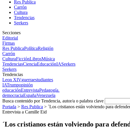
Res Publica
Carrón
Cultura
Tendencias
Seekers
Secciones
Editorial
Firmas
Res Publica
Política
Religión
Carrón
Cultura
Ficción
Libros
Música
Tendencias
Ciencia
Educación
IA
Seekers
Seekers
Tendencias
Leon XIV
guerra
estudiantes
IA
Trump
opinión
educación
Entrevista
Pedagogía.
democracia
España
Venezuela
Busca contenido por Tendencia, autor/a o palabra clave
Portada
>
Res Publica
>
´Los cristianos están volviendo para defender 
Entrevista a Camille Eid
´Los cristianos están volviendo para defend