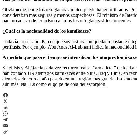
Obviamente, entre los refugiados también puede haber infiltrados. Por
consideraban más seguras y menos sospechosas. El ministro de Interio
para no acusar de terrorismo a todos los refugiados sirios inocentes.
¿Cuál es la nacionalidad de los kamikazes?
Todavía no se sabe. Parece que sus rostros han quedado bastante íntegr
perífrasis. Por ejemplo, Abu Anas Al-Lubnani indica la nacionalidad l
A medida que pasa el tiempo se intensifican los ataques kamikaze
Sí, el Isis y Al Qaeda cada vez recurren más al “arma letal” de los k
han contado 119 atentados kamikazes entre Siria, Iraq y Libia, en fe
atentados de todo el año pasado en una región más grande. La tendencia
aún más letal. Es como el golpe de cola del escorpión.
Facebook
X
LinkedIn
WhatsApp
Telegram
Email