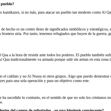
o pueblo?
cho kamikazes, si no más, para atacar un pueblo tan modesto como Al Qa
, de hecho es un centro lleno de significados simbólicos y estratégicos,
frontera siria. Por tanto, tenemos refugiados que huyen de la guerra, gr
l Qaa a la hora de resistir ante todos los poderes. El pueblo también s
l Qaa tradicionalmente va armada porque salir sin armas en esta zona de
 el califato y no Al Nusra ni otros grupos. Algo que puedo demostrar c
es para una sola operación y para un objetivo como este.
que ha sucedido lo contrario, en el sentido de que no solo los cristianos
a.
edentes del campo de refugiados, ¿es una hipótesis convincente?