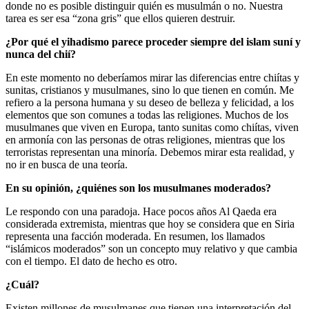
donde no es posible distinguir quién es musulmán o no. Nuestra
tarea es ser esa “zona gris” que ellos quieren destruir.
¿Por qué el yihadismo parece proceder siempre del islam suní y
nunca del chií?
En este momento no deberíamos mirar las diferencias entre chiítas y
sunitas, cristianos y musulmanes, sino lo que tienen en común. Me
refiero a la persona humana y su deseo de belleza y felicidad, a los
elementos que son comunes a todas las religiones. Muchos de los
musulmanes que viven en Europa, tanto sunitas como chiítas, viven
en armonía con las personas de otras religiones, mientras que los
terroristas representan una minoría. Debemos mirar esta realidad, y
no ir en busca de una teoría.
En su opinión, ¿quiénes son los musulmanes moderados?
Le respondo con una paradoja. Hace pocos años Al Qaeda era
considerada extremista, mientras que hoy se considera que en Siria
representa una facción moderada. En resumen, los llamados
“islámicos moderados” son un concepto muy relativo y que cambia
con el tiempo. El dato de hecho es otro.
¿Cuál?
Existen millones de musulmanes que tienen una interpretación del