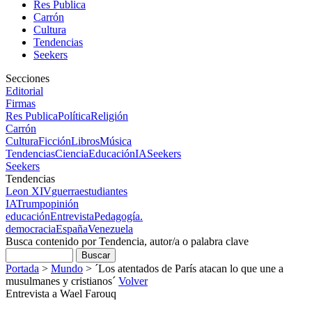
Res Publica
Carrón
Cultura
Tendencias
Seekers
Secciones
Editorial
Firmas
Res Publica
Política
Religión
Carrón
Cultura
Ficción
Libros
Música
Tendencias
Ciencia
Educación
IA
Seekers
Seekers
Tendencias
Leon XIV
guerra
estudiantes
IA
Trump
opinión
educación
Entrevista
Pedagogía.
democracia
España
Venezuela
Busca contenido por Tendencia, autor/a o palabra clave
Portada
>
Mundo
>
´Los atentados de París atacan lo que une a
musulmanes y cristianos´
Volver
Entrevista a Wael Farouq