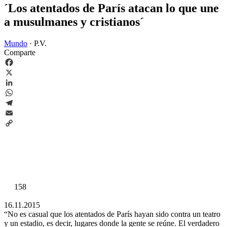
´Los atentados de París atacan lo que une
a musulmanes y cristianos´
Mundo
·
P.V.
Comparte
Facebook
X
LinkedIn
WhatsApp
Telegram
Email
Copy
Link
158
16.11.2015
“No es casual que los atentados de París hayan sido contra un teatro
y un estadio, es decir, lugares donde la gente se reúne. El verdadero