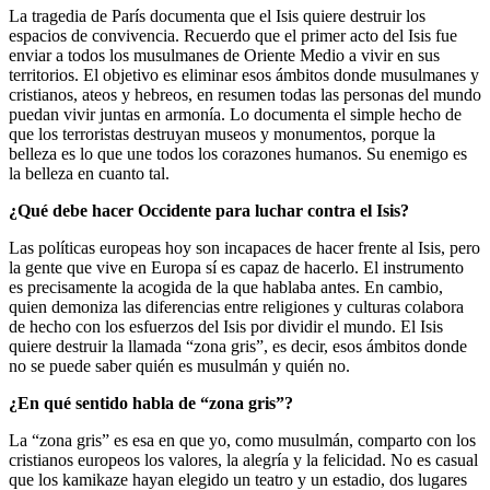
La tragedia de París documenta que el Isis quiere destruir los
espacios de convivencia. Recuerdo que el primer acto del Isis fue
enviar a todos los musulmanes de Oriente Medio a vivir en sus
territorios. El objetivo es eliminar esos ámbitos donde musulmanes y
cristianos, ateos y hebreos, en resumen todas las personas del mundo
puedan vivir juntas en armonía. Lo documenta el simple hecho de
que los terroristas destruyan museos y monumentos, porque la
belleza es lo que une todos los corazones humanos. Su enemigo es
la belleza en cuanto tal.
¿Qué debe hacer Occidente para luchar contra el Isis?
Las políticas europeas hoy son incapaces de hacer frente al Isis, pero
la gente que vive en Europa sí es capaz de hacerlo. El instrumento
es precisamente la acogida de la que hablaba antes. En cambio,
quien demoniza las diferencias entre religiones y culturas colabora
de hecho con los esfuerzos del Isis por dividir el mundo. El Isis
quiere destruir la llamada “zona gris”, es decir, esos ámbitos donde
no se puede saber quién es musulmán y quién no.
¿En qué sentido habla de “zona gris”?
La “zona gris” es esa en que yo, como musulmán, comparto con los
cristianos europeos los valores, la alegría y la felicidad. No es casual
que los kamikaze hayan elegido un teatro y un estadio, dos lugares