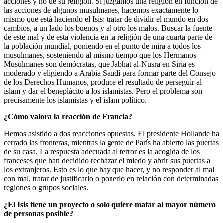
acciones y no de su religión. Si juzgamos una religión en función de
las acciones de algunos musulmanes, hacemos exactamente lo
mismo que está haciendo el Isis: tratar de dividir el mundo en dos
cambios, a un lado los buenos y al otro los malos. Buscar la fuente
de este mal y de esta violencia en la religión de una cuarta parte de
la población mundial, poniendo en el punto de mira a todos los
musulmanes, sosteniendo al mismo tiempo que los Hermanos
Musulmanes son demócratas, que Jabhat al-Nusra en Siria es
moderado y eligiendo a Arabia Saudí para formar parte del Consejo
de los Derechos Humanos, produce el resultado de perseguir al
islam y dar el beneplácito a los islamistas. Pero el problema son
precisamente los islamistas y el islam político.
¿Cómo valora la reacción de Francia?
Hemos asistido a dos reacciones opuestas. El presidente Hollande ha
cerrado las fronteras, mientras la gente de París ha abierto las puertas
de su casa. La respuesta adecuada al terror es la acogida de los
franceses que han decidido rechazar el miedo y abrir sus puertas a
los extranjeros. Esto es lo que hay que hacer, y no responder al mal
con mal, tratar de justificarlo o ponerlo en relación con determinadas
regiones o grupos sociales.
¿El Isis tiene un proyecto o solo quiere matar al mayor número
de personas posible?