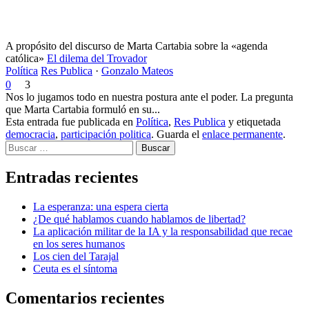
A propósito del discurso de Marta Cartabia sobre la «agenda
católica»
El dilema del Trovador
Política
Res Publica
·
Gonzalo Mateos
0
3
Nos lo jugamos todo en nuestra postura ante el poder. La pregunta
que Marta Cartabia formuló en su...
Esta entrada fue publicada en
Política
,
Res Publica
y etiquetada
democracia
,
participación politica
. Guarda el
enlace permanente
.
Buscar
Entradas recientes
La esperanza: una espera cierta
¿De qué hablamos cuando hablamos de libertad?
La aplicación militar de la IA y la responsabilidad que recae
en los seres humanos
Los cien del Tarajal
Ceuta es el síntoma
Comentarios recientes