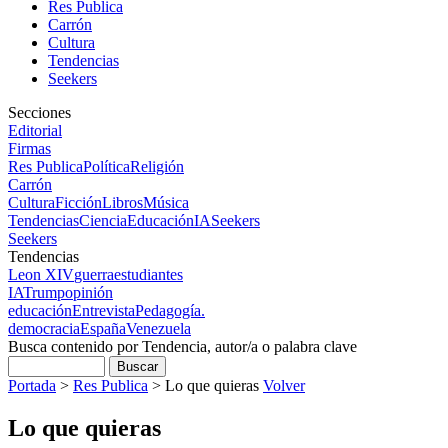
Res Publica
Carrón
Cultura
Tendencias
Seekers
Secciones
Editorial
Firmas
Res Publica
Política
Religión
Carrón
Cultura
Ficción
Libros
Música
Tendencias
Ciencia
Educación
IA
Seekers
Seekers
Tendencias
Leon XIV
guerra
estudiantes
IA
Trump
opinión
educación
Entrevista
Pedagogía.
democracia
España
Venezuela
Busca contenido por Tendencia, autor/a o palabra clave
Portada
>
Res Publica
>
Lo que quieras
Volver
Lo que quieras