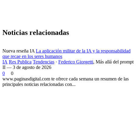
Noticias relacionadas
Nueva reseña IA
La aplicación militar de la IA y la responsabilidad
que recae en los seres humanos
IA
Res Publica
Tendencias
·
Federico Giorgetti
,
Más allá del prompt
II — 3 de agosto de 2026
0
0
www.paginasdigital.com te ofrece cada semana un resumen de las
principales noticias relacionadas con...