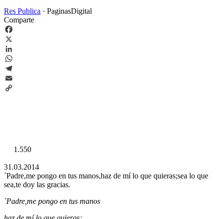
Res Publica
·
PaginasDigital
Comparte
Facebook
X
LinkedIn
WhatsApp
Telegram
Email
Copy
Link
1.550
31.03.2014
´Padre,me pongo en tus manos,haz de mí lo que quieras;sea lo que
sea,te doy las gracias.
´Padre,me pongo en tus manos
haz de mí lo que quieras;