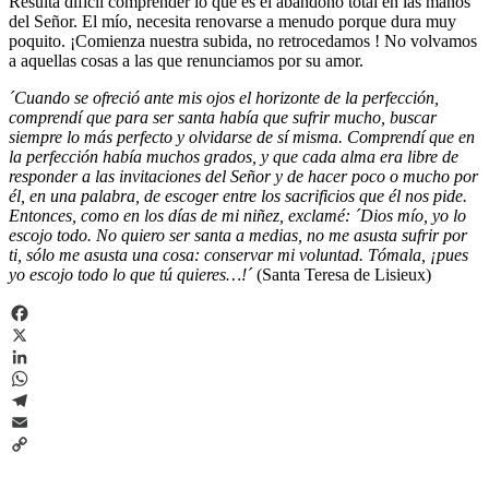
Resulta difícil comprender lo que es el abandono total en las manos
del Señor. El mío, necesita renovarse a menudo porque dura muy
poquito. ¡Comienza nuestra subida, no retrocedamos ! No volvamos
a aquellas cosas a las que renunciamos por su amor.
´Cuando se ofreció ante mis ojos el horizonte de la perfección,
comprendí que para ser santa había que sufrir mucho, buscar
siempre lo más perfecto y olvidarse de sí misma. Comprendí que en
la perfección había muchos grados, y que cada alma era libre de
responder a las invitaciones del Señor y de hacer poco o mucho por
él, en una palabra, de escoger entre los sacrificios que él nos pide.
Entonces, como en los días de mi niñez, exclamé: ´Dios mío, yo lo
escojo todo. No quiero ser santa a medias, no me asusta sufrir por
ti, sólo me asusta una cosa: conservar mi voluntad. Tómala, ¡pues
yo escojo todo lo que tú quieres…!´
(Santa Teresa de Lisieux)
Facebook
X
LinkedIn
WhatsApp
Telegram
Email
Copy
Link