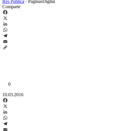
Res Publica
·
PaginasDigital
Comparte
Facebook
X
LinkedIn
WhatsApp
Telegram
Email
Copy
Link
0
10.03.2016
Facebook
X
LinkedIn
WhatsApp
Telegram