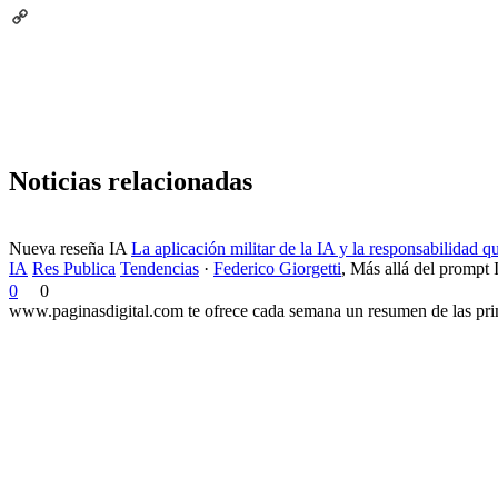
Email
Copy
Link
Noticias relacionadas
Nueva reseña IA
La aplicación militar de la IA y la responsabilidad 
IA
Res Publica
Tendencias
·
Federico Giorgetti
,
Más allá del prompt 
0
0
www.paginasdigital.com te ofrece cada semana un resumen de las princ