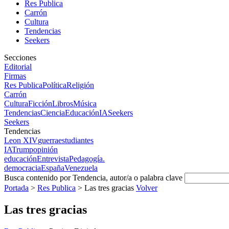
Res Publica
Carrón
Cultura
Tendencias
Seekers
Secciones
Editorial
Firmas
Res Publica
Política
Religión
Carrón
Cultura
Ficción
Libros
Música
Tendencias
Ciencia
Educación
IA
Seekers
Seekers
Tendencias
Leon XIV
guerra
estudiantes
IA
Trump
opinión
educación
Entrevista
Pedagogía.
democracia
España
Venezuela
Busca contenido por Tendencia, autor/a o palabra clave
Portada
>
Res Publica
>
Las tres gracias
Volver
Las tres gracias