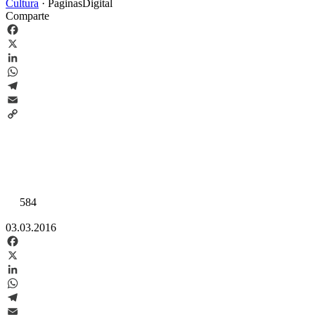
Cultura
·
PaginasDigital
Comparte
Facebook
X
LinkedIn
WhatsApp
Telegram
Email
Copy
Link
584
03.03.2016
Facebook
X
LinkedIn
WhatsApp
Telegram