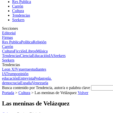
Res Publica
Carrón
Cultura
Tendencias
Seekers
Secciones
Editorial
Firmas
Res Publica
Política
Religión
Carrón
Cultura
Ficción
Libros
Música
Tendencias
Ciencia
Educación
IA
Seekers
Seekers
Tendencias
Leon XIV
guerra
estudiantes
IA
Trump
opinión
educación
Entrevista
Pedagogía.
democracia
España
Venezuela
Busca contenido por Tendencia, autor/a o palabra clave
Portada
>
Cultura
>
Las meninas de Velázquez
Volver
Las meninas de Velázquez