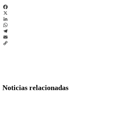
Facebook
X
LinkedIn
WhatsApp
Telegram
Email
Copy
Link
Noticias relacionadas