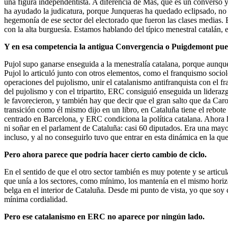
una figura independentista. A diferencia de Mas, que es un converso y
ha ayudado la judicatura, porque Junqueras ha quedado eclipsado, n
hegemonía de ese sector del electorado que fueron las clases medias. E
con la alta burguesía. Estamos hablando del típico menestral catalán,
Y en esa competencia la antigua Convergencia o Puigdemont pu
Pujol supo ganarse enseguida a la menestralía catalana, porque aunque
Pujol lo articuló junto con otros elementos, como el franquismo soci
operaciones del pujolismo, unir el catalanismo antifranquista con el
del pujolismo y con el tripartito, ERC consiguió enseguida un liderazg
le favorecieron, y también hay que decir que el gran salto que da Ca
transición como él mismo dijo en un libro, en Cataluña tiene el rebote 
centrado en Barcelona, y ERC condiciona la política catalana. Ahora 
ni soñar en el parlament de Cataluña: casi 60 diputados. Era una ma
incluso, y al no conseguirlo tuvo que entrar en esta dinámica en la 
Pero ahora parece que podría hacer cierto cambio de ciclo.
En el sentido de que el otro sector también es muy potente y se artic
que unía a los sectores, como mínimo, los mantenía en el mismo horiz
belga en el interior de Cataluña. Desde mi punto de vista, yo que soy c
mínima cordialidad.
Pero ese catalanismo en ERC no aparece por ningún lado.