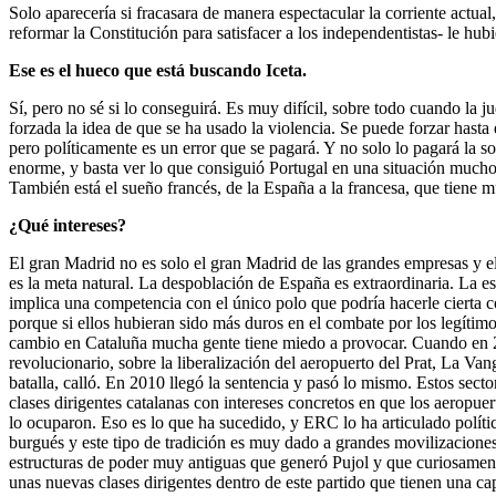
Solo aparecería si fracasara de manera espectacular la corriente actua
reformar la Constitución para satisfacer a los independentistas- le hub
Ese es el hueco que está buscando Iceta.
Sí, pero no sé si lo conseguirá. Es muy difícil, sobre todo cuando l
forzada la idea de que se ha usado la violencia. Se puede forzar hasta
pero políticamente es un error que se pagará. Y no solo lo pagará la s
enorme, y basta ver lo que consiguió Portugal en una situación much
También está el sueño francés, de la España a la francesa, que tiene m
¿Qué intereses?
El gran Madrid no es solo el gran Madrid de las grandes empresas y el
es la meta natural. La despoblación de España es extraordinaria. La e
implica una competencia con el único polo que podría hacerle cierta c
porque si ellos hubieran sido más duros en el combate por los legítim
cambio en Cataluña mucha gente tiene miedo a provocar. Cuando en 20
revolucionario, sobre la liberalización del aeropuerto del Prat, La Van
batalla, calló. En 2010 llegó la sentencia y pasó lo mismo. Estos sec
clases dirigentes catalanas con intereses concretos en que los aeropu
lo ocuparon. Eso es lo que ha sucedido, y ERC lo ha articulado políti
burgués y este tipo de tradición es muy dado a grandes movilizaciones
estructuras de poder muy antiguas que generó Pujol y que curiosamen
unas nuevas clases dirigentes dentro de este partido que tienen una