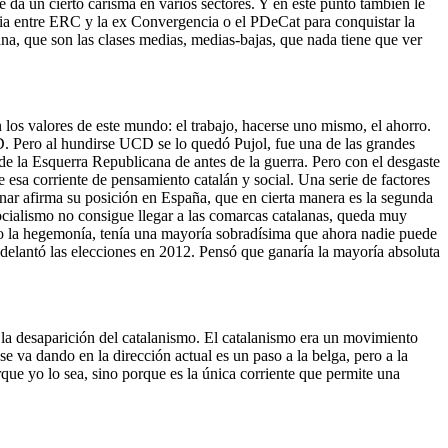
 da un cierto carisma en varios sectores. Y en este punto también le
a entre ERC y la ex Convergencia o el PDeCat para conquistar la
ana, que son las clases medias, medias-bajas, que nada tiene que ver
los valores de este mundo: el trabajo, hacerse uno mismo, el ahorro.
D. Pero al hundirse UCD se lo quedó Pujol, fue una de las grandes
e la Esquerra Republicana de antes de la guerra. Pero con el desgaste
e esa corriente de pensamiento catalán y social. Una serie de factores
nar afirma su posición en España, que en cierta manera es la segunda
l socialismo no consigue llegar a las comarcas catalanas, queda muy
do la hegemonía, tenía una mayoría sobradísima que ahora nadie puede
elantó las elecciones en 2012. Pensó que ganaría la mayoría absoluta
 la desaparición del catalanismo. El catalanismo era un movimiento
va dando en la dirección actual es un paso a la belga, pero a la
rque yo lo sea, sino porque es la única corriente que permite una