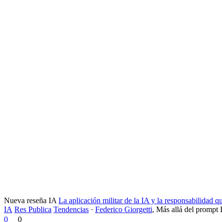
Nueva reseña IA
La aplicación militar de la IA y la responsabilidad 
IA
Res Publica
Tendencias
·
Federico Giorgetti
,
Más allá del prompt 
0
0