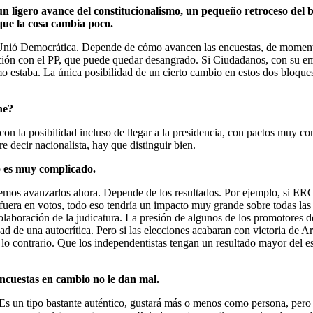
 ligero avance del constitucionalismo, un pequeño retroceso del bl
que la cosa cambia poco.
 Unió Democrática. Depende de cómo avancen las encuestas, de momento 
ción con el PP, que puede quedar desangrado. Si Ciudadanos, con su emp
como estaba. La única posibilidad de un cierto cambio en estos dos bloq
ne?
n la posibilidad incluso de llegar a la presidencia, con pactos muy c
e decir nacionalista, hay que distinguir bien.
to es muy complicado.
os avanzarlos ahora. Depende de los resultados. Por ejemplo, si ERC, 
fuera en votos, todo eso tendría un impacto muy grande sobre todas la
colaboración de la judicatura. La presión de algunos de los promotores 
dad de una autocrítica. Pero si las elecciones acabaran con victoria de
lo contrario. Que los independentistas tengan un resultado mayor del 
ncuestas en cambio no le dan mal.
rlo. Es un tipo bastante auténtico, gustará más o menos como persona, p