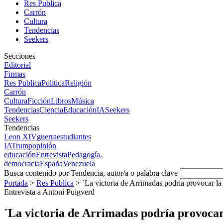
Res Publica
Carrón
Cultura
Tendencias
Seekers
Secciones
Editorial
Firmas
Res Publica
Política
Religión
Carrón
Cultura
Ficción
Libros
Música
Tendencias
Ciencia
Educación
IA
Seekers
Seekers
Tendencias
Leon XIV
guerra
estudiantes
IA
Trump
opinión
educación
Entrevista
Pedagogía.
democracia
España
Venezuela
Busca contenido por Tendencia, autor/a o palabra clave
Portada
>
Res Publica
>
´La victoria de Arrimadas podría provocar la 
Entrevista a Antoni Puigverd
´La victoria de Arrimadas podría provocar 