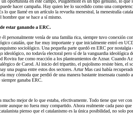
 un oportunista en este campo, Puigdemont es un tipo genuino, lo que le
o puede hacer campaña. Hay quien lee lo sucedido como una competenci
s lo que llamé en un artículo la revuelta menestral, la menestralía catal
 el hombre que se hace a sí mismo.
ede estar ganando a ERC.
 él personalmente venía de una familia rica, siempre tuvo conexión con 
ológico catalán, que fue muy importante y que inicialmente entró en UC
 franquismo sociológico. Una pequeña parte quedó en ERC por nostalgia d
o ideológico, no todavía electoral pero sí de la vanguardia ideológica d
rod Rovira fue como reacción a los planteamientos de Aznar. Cuando Az
alérgico de Carod. Al inicio del tripartito, el pujolismo resiste bien, e
hay una pugna entre estos dos sectores. Artur Mas casi había recupera
yoría muy cómoda que perdió de una manera bastante insensata cuando ad
que siempre ganaba ERC.
ula mucho mejor de lo que estaba, efectivamente. Todo tiene que ver con
onte aunque no fuera muy compartido. Ahora realmente cada paso que se 
atalanista pienso que el catalanismo es la única posibilidad, no solo po