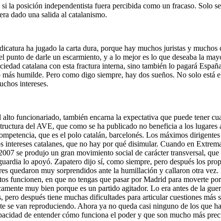
l, si la posición independentista fuera percibida como un fracaso. Solo
iera dado una salida al catalanismo.
a judicatura ha jugado la carta dura, porque hay muchos juristas y much
 el punto de darle un escarmiento, y a lo mejor es lo que deseaba la mayo
ociedad catalana con esta fractura interna, sino también lo pagará Españ
o más humilde. Pero como digo siempre, hay dos sueños. No solo está e
uchos intereses.
 alto funcionariado, también encarna la expectativa que puede tener cua
structura del AVE, que como se ha publicado no beneficia a los lugares
ompetencia, que es el polo catalán, barcelonés. Los máximos dirigentes
os intereses catalanes, que no hay por qué disimular. Cuando en Extrem
07 se produjo un gran movimiento social de carácter transversal, que 
guardia lo apoyó. Zapatero dijo sí, como siempre, pero después los propio
tores quedaron muy sorprendidos ante la humillación y callaron otra vez.
ertos funcionen, en que no tengas que pasar por Madrid para moverte po
camente muy bien porque es un partido agitador. Lo era antes de la guer
, pero después tiene muchas dificultades para articular cuestiones más 
te se van reproduciendo. Ahora ya no queda casi ninguno de los que ha
 capacidad de entender cómo funciona el poder y que son mucho más prec