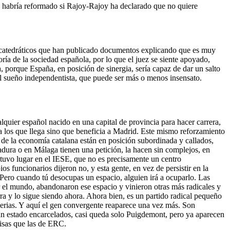
 se habría reformado si Rajoy-Rajoy ha declarado que no quiere
os catedráticos que han publicado documentos explicando que es muy
ría de la sociedad española, por lo que el juez se siente apoyado,
a, porque España, en posición de sinergia, sería capaz de dar un salto
l sueño independentista, que puede ser más o menos insensato.
lquier español nacido en una capital de provincia para hacer carrera,
 a los que llega sino que beneficia a Madrid. Este mismo reforzamiento
 de la economía catalana están en posición subordinada y callados,
adura o en Málaga tienen una petición, la hacen sin complejos, en
tuvo lugar en el IESE, que no es precisamente un centro
s funcionarios dijeron no, y esta gente, en vez de persistir en la
 Pero cuando tú desocupas un espacio, alguien irá a ocuparlo. Las
r el mundo, abandonaron ese espacio y vinieron otras más radicales y
ra y lo sigue siendo ahora. Ahora bien, es un partido radical pequeño
serias. Y aquí el gen convergente reaparece una vez más. Son
n estado encarcelados, casi queda solo Puigdemont, pero ya aparecen
isas que las de ERC.