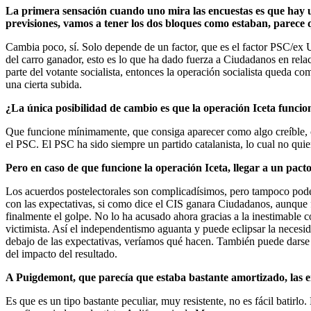
La primera sensación cuando uno mira las encuestas es que hay un
previsiones, vamos a tener los dos bloques como estaban, parece 
Cambia poco, sí. Solo depende de un factor, que es el factor PSC/ex
del carro ganador, esto es lo que ha dado fuerza a Ciudadanos en rela
parte del votante socialista, entonces la operación socialista queda 
una cierta subida.
¿La única posibilidad de cambio es que la operación Iceta funcio
Que funcione mínimamente, que consiga aparecer como algo creíble, co
el PSC. El PSC ha sido siempre un partido catalanista, lo cual no quier
Pero en caso de que funcione la operación Iceta, llegar a un pac
Los acuerdos postelectorales son complicadísimos, pero tampoco podem
con las expectativas, si como dice el CIS ganara Ciudadanos, aunque 
finalmente el golpe. No lo ha acusado ahora gracias a la inestimable 
victimista. Así el independentismo aguanta y puede eclipsar la necesi
debajo de las expectativas, veríamos qué hacen. También puede darse 
del impacto del resultado.
A Puigdemont, que parecía que estaba bastante amortizado, las e
Es que es un tipo bastante peculiar, muy resistente, no es fácil bati