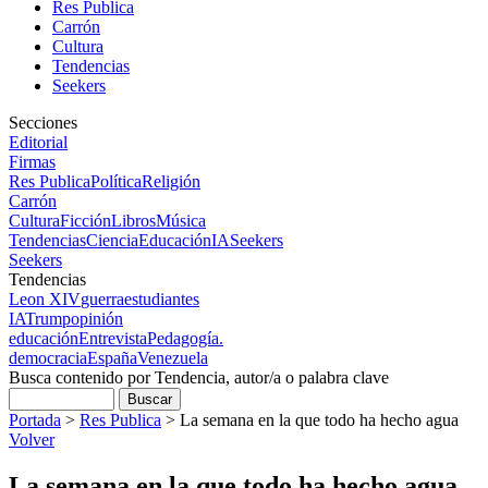
Res Publica
Carrón
Cultura
Tendencias
Seekers
Secciones
Editorial
Firmas
Res Publica
Política
Religión
Carrón
Cultura
Ficción
Libros
Música
Tendencias
Ciencia
Educación
IA
Seekers
Seekers
Tendencias
Leon XIV
guerra
estudiantes
IA
Trump
opinión
educación
Entrevista
Pedagogía.
democracia
España
Venezuela
Busca contenido por Tendencia, autor/a o palabra clave
Portada
>
Res Publica
>
La semana en la que todo ha hecho agua
Volver
La semana en la que todo ha hecho agua