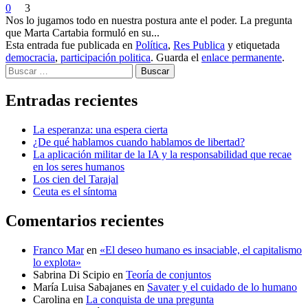
0
3
Nos lo jugamos todo en nuestra postura ante el poder. La pregunta
que Marta Cartabia formuló en su...
Esta entrada fue publicada en
Política
,
Res Publica
y etiquetada
democracia
,
participación politica
. Guarda el
enlace permanente
.
Buscar
Entradas recientes
La esperanza: una espera cierta
¿De qué hablamos cuando hablamos de libertad?
La aplicación militar de la IA y la responsabilidad que recae
en los seres humanos
Los cien del Tarajal
Ceuta es el síntoma
Comentarios recientes
Franco Mar
en
«El deseo humano es insaciable, el capitalismo
lo explota»
Sabrina Di Scipio
en
Teoría de conjuntos
María Luisa Sabajanes
en
Savater y el cuidado de lo humano
Carolina
en
La conquista de una pregunta