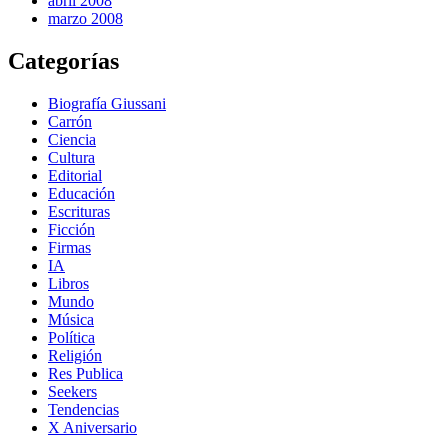
abril 2008
marzo 2008
Categorías
Biografía Giussani
Carrón
Ciencia
Cultura
Editorial
Educación
Escrituras
Ficción
Firmas
IA
Libros
Mundo
Música
Política
Religión
Res Publica
Seekers
Tendencias
X Aniversario