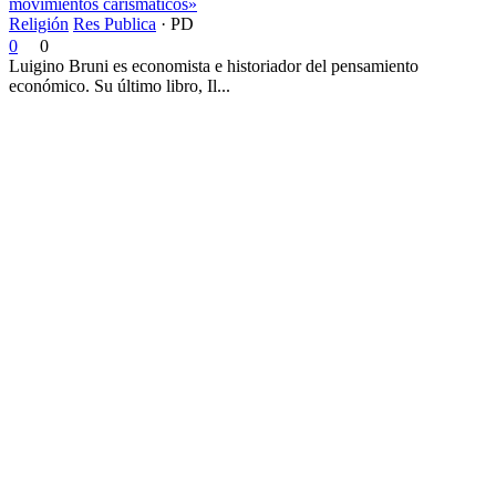
movimientos carismáticos»
Religión
Res Publica
·
PD
0
0
Luigino Bruni es economista e historiador del pensamiento
económico. Su último libro, Il...