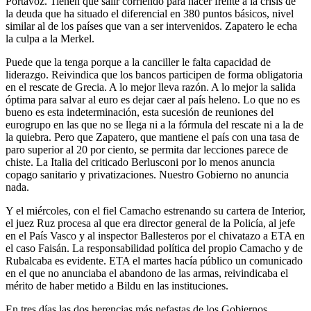
Portavoz. Tienen que salir corriendo para hacer frente a la crisis de
la deuda que ha situado el diferencial en 380 puntos básicos, nivel
similar al de los países que van a ser intervenidos. Zapatero le echa
la culpa a la Merkel.
Puede que la tenga porque a la canciller le falta capacidad de
liderazgo. Reivindica que los bancos participen de forma obligatoria
en el rescate de Grecia. A lo mejor lleva razón. A lo mejor la salida
óptima para salvar al euro es dejar caer al país heleno. Lo que no es
bueno es esta indeterminación, esta sucesión de reuniones del
eurogrupo en las que no se llega ni a la fórmula del rescate ni a la de
la quiebra. Pero que Zapatero, que mantiene el país con una tasa de
paro superior al 20 por ciento, se permita dar lecciones parece de
chiste. La Italia del criticado Berlusconi por lo menos anuncia
copago sanitario y privatizaciones. Nuestro Gobierno no anuncia
nada.
Y el miércoles, con el fiel Camacho estrenando su cartera de Interior,
el juez Ruz procesa al que era director general de la Policía, al jefe
en el País Vasco y al inspector Ballesteros por el chivatazo a ETA en
el caso Faisán. La responsabilidad política del propio Camacho y de
Rubalcaba es evidente. ETA el martes hacía público un comunicado
en el que no anunciaba el abandono de las armas, reivindicaba el
mérito de haber metido a Bildu en las instituciones.
En tres días las dos herencias más nefastas de los Gobiernos