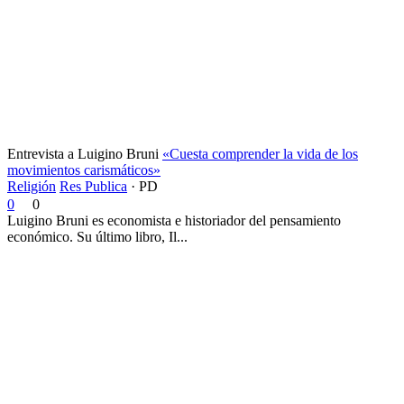
Entrevista a Luigino Bruni
«Cuesta comprender la vida de los
movimientos carismáticos»
Religión
Res Publica
·
PD
0
0
Luigino Bruni es economista e historiador del pensamiento
económico. Su último libro, Il...