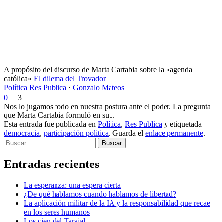
A propósito del discurso de Marta Cartabia sobre la «agenda
católica»
El dilema del Trovador
Política
Res Publica
·
Gonzalo Mateos
0
3
Nos lo jugamos todo en nuestra postura ante el poder. La pregunta
que Marta Cartabia formuló en su...
Esta entrada fue publicada en
Política
,
Res Publica
y etiquetada
democracia
,
participación politica
. Guarda el
enlace permanente
.
Buscar
Entradas recientes
La esperanza: una espera cierta
¿De qué hablamos cuando hablamos de libertad?
La aplicación militar de la IA y la responsabilidad que recae
en los seres humanos
Los cien del Tarajal