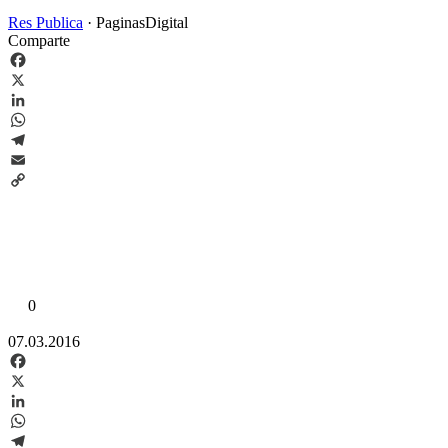
Res Publica
·
PaginasDigital
Comparte
Facebook
X
LinkedIn
WhatsApp
Telegram
Email
Copy
Link
0
07.03.2016
Facebook
X
LinkedIn
WhatsApp