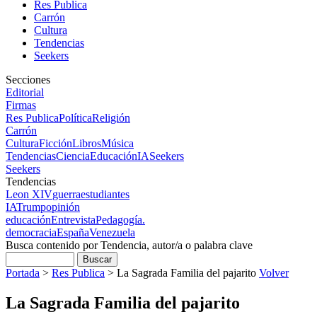
Res Publica
Carrón
Cultura
Tendencias
Seekers
Secciones
Editorial
Firmas
Res Publica
Política
Religión
Carrón
Cultura
Ficción
Libros
Música
Tendencias
Ciencia
Educación
IA
Seekers
Seekers
Tendencias
Leon XIV
guerra
estudiantes
IA
Trump
opinión
educación
Entrevista
Pedagogía.
democracia
España
Venezuela
Busca contenido por Tendencia, autor/a o palabra clave
Portada
>
Res Publica
>
La Sagrada Familia del pajarito
Volver
La Sagrada Familia del pajarito