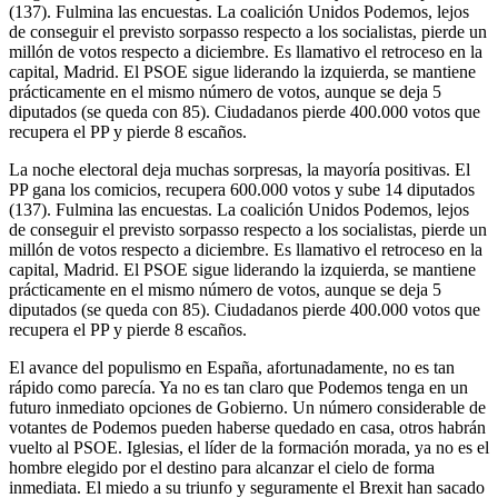
(137). Fulmina las encuestas. La coalición Unidos Podemos, lejos
de conseguir el previsto sorpasso respecto a los socialistas, pierde un
millón de votos respecto a diciembre. Es llamativo el retroceso en la
capital, Madrid. El PSOE sigue liderando la izquierda, se mantiene
prácticamente en el mismo número de votos, aunque se deja 5
diputados (se queda con 85). Ciudadanos pierde 400.000 votos que
recupera el PP y pierde 8 escaños.
La noche electoral deja muchas sorpresas, la mayoría positivas. El
PP gana los comicios, recupera 600.000 votos y sube 14 diputados
(137). Fulmina las encuestas. La coalición Unidos Podemos, lejos
de conseguir el previsto sorpasso respecto a los socialistas, pierde un
millón de votos respecto a diciembre. Es llamativo el retroceso en la
capital, Madrid. El PSOE sigue liderando la izquierda, se mantiene
prácticamente en el mismo número de votos, aunque se deja 5
diputados (se queda con 85). Ciudadanos pierde 400.000 votos que
recupera el PP y pierde 8 escaños.
El avance del populismo en España, afortunadamente, no es tan
rápido como parecía. Ya no es tan claro que Podemos tenga en un
futuro inmediato opciones de Gobierno. Un número considerable de
votantes de Podemos pueden haberse quedado en casa, otros habrán
vuelto al PSOE. Iglesias, el líder de la formación morada, ya no es el
hombre elegido por el destino para alcanzar el cielo de forma
inmediata. El miedo a su triunfo y seguramente el Brexit han sacado