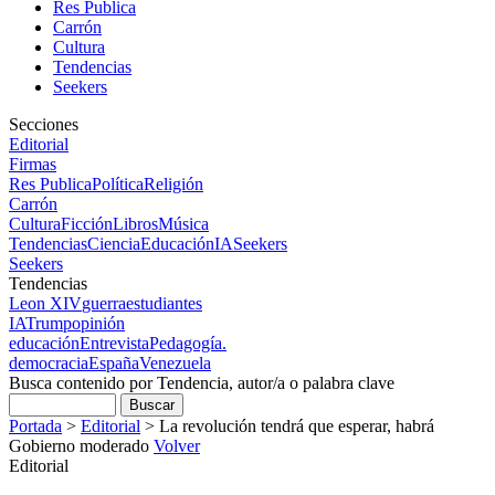
Res Publica
Carrón
Cultura
Tendencias
Seekers
Secciones
Editorial
Firmas
Res Publica
Política
Religión
Carrón
Cultura
Ficción
Libros
Música
Tendencias
Ciencia
Educación
IA
Seekers
Seekers
Tendencias
Leon XIV
guerra
estudiantes
IA
Trump
opinión
educación
Entrevista
Pedagogía.
democracia
España
Venezuela
Busca contenido por Tendencia, autor/a o palabra clave
Portada
>
Editorial
>
La revolución tendrá que esperar, habrá
Gobierno moderado
Volver
Editorial