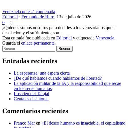
Venezuela no está condenada
Editorial
·
Fernando de Haro
,
13 de julio de 2026
0
5
¿Quiénes somos nosotros para decirles a los venezolanos que la
desolación y el sufrimiento, son...
Esta entrada fue publicada en
Editorial
y etiquetada
Venezuela
.
Guarda el
enlace permanente
.
Buscar
Entradas recientes
La esperanza: una espera cierta
¿De qué hablamos cuando hablamos de libertad?
La aplicación militar de la IA y la responsabilidad que recae
en los seres humanos
Los cien del Tarajal
Ceuta es el síntoma
Comentarios recientes
Franco Mar
en
«El deseo humano es insaciable, el capitalismo