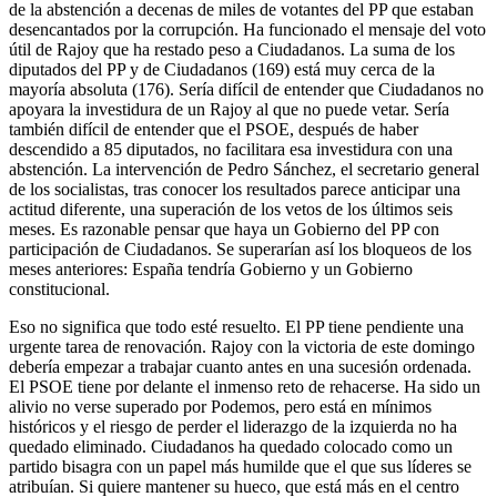
de la abstención a decenas de miles de votantes del PP que estaban
desencantados por la corrupción. Ha funcionado el mensaje del voto
útil de Rajoy que ha restado peso a Ciudadanos. La suma de los
diputados del PP y de Ciudadanos (169) está muy cerca de la
mayoría absoluta (176). Sería difícil de entender que Ciudadanos no
apoyara la investidura de un Rajoy al que no puede vetar. Sería
también difícil de entender que el PSOE, después de haber
descendido a 85 diputados, no facilitara esa investidura con una
abstención. La intervención de Pedro Sánchez, el secretario general
de los socialistas, tras conocer los resultados parece anticipar una
actitud diferente, una superación de los vetos de los últimos seis
meses. Es razonable pensar que haya un Gobierno del PP con
participación de Ciudadanos. Se superarían así los bloqueos de los
meses anteriores: España tendría Gobierno y un Gobierno
constitucional.
Eso no significa que todo esté resuelto. El PP tiene pendiente una
urgente tarea de renovación. Rajoy con la victoria de este domingo
debería empezar a trabajar cuanto antes en una sucesión ordenada.
El PSOE tiene por delante el inmenso reto de rehacerse. Ha sido un
alivio no verse superado por Podemos, pero está en mínimos
históricos y el riesgo de perder el liderazgo de la izquierda no ha
quedado eliminado. Ciudadanos ha quedado colocado como un
partido bisagra con un papel más humilde que el que sus líderes se
atribuían. Si quiere mantener su hueco, que está más en el centro