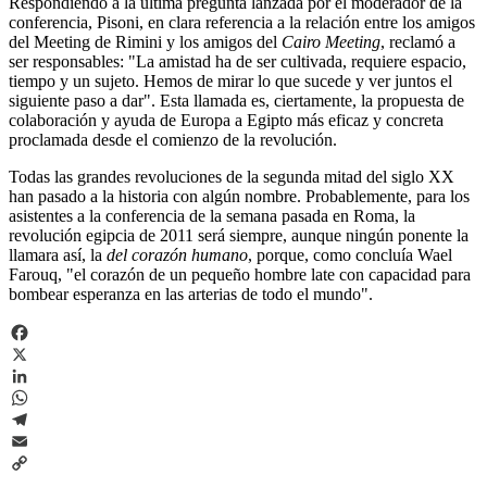
Respondiendo a la última pregunta lanzada por el moderador de la
conferencia, Pisoni, en clara referencia a la relación entre los amigos
del Meeting de Rimini y los amigos del
Cairo Meeting
, reclamó a
ser responsables: "La amistad ha de ser cultivada, requiere espacio,
tiempo y un sujeto. Hemos de mirar lo que sucede y ver juntos el
siguiente paso a dar". Esta llamada es, ciertamente, la propuesta de
colaboración y ayuda de Europa a Egipto más eficaz y concreta
proclamada desde el comienzo de la revolución.
Todas las grandes revoluciones de la segunda mitad del siglo XX
han pasado a la historia con algún nombre. Probablemente, para los
asistentes a la conferencia de la semana pasada en Roma, la
revolución egipcia de 2011 será siempre, aunque ningún ponente la
llamara así, la
del corazón humano
, porque, como concluía Wael
Farouq, "el corazón de un pequeño hombre late con capacidad para
bombear esperanza en las arterias de todo el mundo".
Facebook
X
LinkedIn
WhatsApp
Telegram
Email
Copy