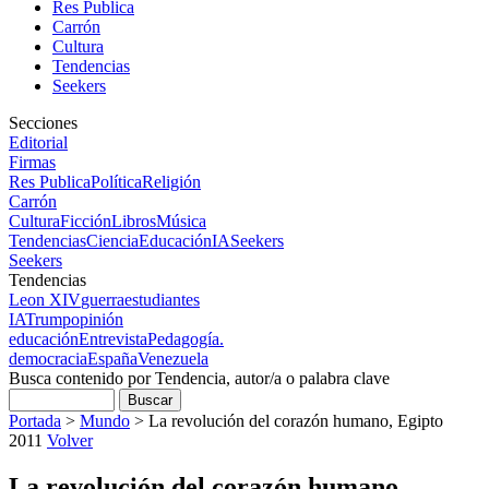
Res Publica
Carrón
Cultura
Tendencias
Seekers
Secciones
Editorial
Firmas
Res Publica
Política
Religión
Carrón
Cultura
Ficción
Libros
Música
Tendencias
Ciencia
Educación
IA
Seekers
Seekers
Tendencias
Leon XIV
guerra
estudiantes
IA
Trump
opinión
educación
Entrevista
Pedagogía.
democracia
España
Venezuela
Busca contenido por Tendencia, autor/a o palabra clave
Portada
>
Mundo
>
La revolución del corazón humano, Egipto
2011
Volver
La revolución del corazón humano,