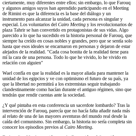
ciertamente, muy diferentes entre ellos; sin embargo, lo que Farouq
y algunos amigos suyos han aprendido participando en el Meeting
de Rimini es que la diferencia es la base del diálogo y un
instrumento para alcanzar la unidad, cada persona es singular y
especial. Los voluntarios del
Cairo Meeting
y los revolucionarios de
plaza Tahrir se han convertido en protagonistas de sus vidas. Algo
parecido a lo que ha sucedido en la historia personal de Farouq, que
siempre ha creído en cosas nobles y grandes, pero que se sentía solo
hasta que esos ideales se encarnaron en personas y dejaron de estar
alejados de la realidad. "Cada cosa bonita de la realidad tiene para
mí la cara de una persona. Todo lo que he vivido, lo he vivido en
relación con alguien"
Wael confía en que la realidad es la mayor aliada para mantener la
unidad de los egipcios y ve con optimismo el futuro de su país, ya
que la libertad no permitirá a los extremistas seguir trabajando
clandestinamente como hacían durante el antiguo régimen, sino que
tendrán que rendir cuentas ante la sociedad.
¿Y qué pintaba en esta conferencia un sacerdote lombardo? Tras la
intervención de Farouq, parecía que no hacía falta añadir nada más
al relato de una de las mayores aventuras del mundo real desde la
caída del comunismo. Sin embargo, la historia no sería completa sin
conocer los episodios previos al
Cairo Meeting
.