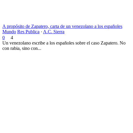
A propósito de Zapatero, carta de un venezolano a los españoles
Mundo
Res Publica
·
A.C. Sierra
0
4
Un venezolano escribe a los españoles sobre el caso Zapatero. No
con rabia, sino con...