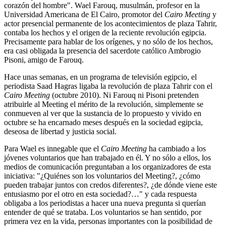
corazón del hombre". Wael Farouq, musulmán, profesor en la
Universidad Americana de El Cairo, promotor del
Cairo Meeting
y
actor presencial permanente de los acontecimientos de plaza Tahrir,
contaba los hechos y el origen de la reciente revolución egipcia.
Precisamente para hablar de los orígenes, y no sólo de los hechos,
era casi obligada la presencia del sacerdote católico Ambrogio
Pisoni, amigo de Farouq.
Hace unas semanas, en un programa de televisión egipcio, el
periodista Saad Hagras ligaba la revolución de plaza Tahrir con el
Cairo Meeting
(octubre 2010). Ni Farouq ni Pisoni pretenden
atribuirle al Meeting el mérito de la revolución, simplemente se
conmueven al ver que la sustancia de lo propuesto y vivido en
octubre se ha encarnado meses después en la sociedad egipcia,
deseosa de libertad y justicia social.
Para Wael es innegable que el
Cairo Meeting
ha cambiado a los
jóvenes voluntarios que han trabajado en él. Y no sólo a ellos, los
medios de comunicación preguntaban a los organizadores de esta
iniciativa: "¿Quiénes son los voluntarios del Meeting?, ¿cómo
pueden trabajar juntos con credos diferentes?, ¿de dónde viene este
entusiasmo por el otro en esta sociedad?…" y cada respuesta
obligaba a los periodistas a hacer una nueva pregunta si querían
entender de qué se trataba. Los voluntarios se han sentido, por
primera vez en la vida, personas importantes con la posibilidad de