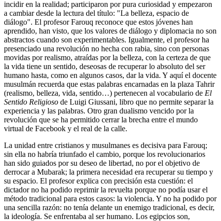
incidir en la realidad; participaron por pura curiosidad y empezaron
a cambiar desde la lectura del título: "La belleza, espacio de
diálogo". El profesor Farouq reconoce que estos jóvenes han
aprendido, han visto, que los valores de diálogo y diplomacia no son
abstractos cuando son experimentables. Igualmente, el profesor ha
presenciado una revolución no hecha con rabia, sino con personas
movidas por realismo, atraídas por la belleza, con la certeza de que
la vida tiene un sentido, deseosas de recuperar lo absoluto del ser
humano hasta, como en algunos casos, dar la vida. Y aquí el docente
musulmán recuerda que estas palabras encarnadas en la plaza Tahrir
(realismo, belleza, vida, sentido…) pertenecen al vocabulario de
El
Sentido Religioso
de Luigi Giussani, libro que no permite separar la
experiencia y las palabras. Otro gran dualismo vencido por la
revolución que se ha permitido cerrar la brecha entre el mundo
virtual de Facebook y el real de la calle.
La unidad entre cristianos y musulmanes es decisiva para Farouq;
sin ella no habría triunfado el cambio, porque los revolucionarios
han sido guiados por su deseo de libertad, no por el objetivo de
derrocar a Mubarak; la primera necesidad era recuperar su tiempo y
su espacio. El profesor explica con precisión esta cuestión: el
dictador no ha podido reprimir la revuelta porque no podía usar el
método tradicional para estos casos: la violencia. Y no ha podido por
una sencilla razón: no tenía delante un enemigo tradicional, es decir,
la ideología. Se enfrentaba al ser humano. Los egipcios son,