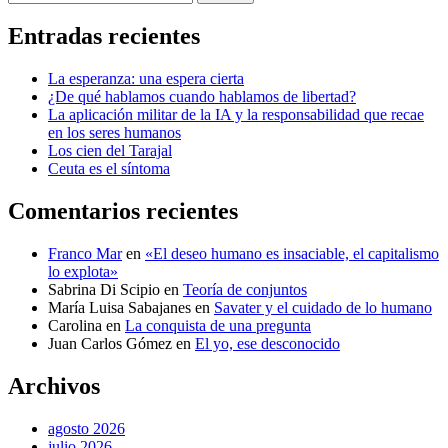
Entradas recientes
La esperanza: una espera cierta
¿De qué hablamos cuando hablamos de libertad?
La aplicación militar de la IA y la responsabilidad que recae
en los seres humanos
Los cien del Tarajal
Ceuta es el síntoma
Comentarios recientes
Franco Mar
en
«El deseo humano es insaciable, el capitalismo
lo explota»
Sabrina Di Scipio
en
Teoría de conjuntos
María Luisa Sabajanes
en
Savater y el cuidado de lo humano
Carolina
en
La conquista de una pregunta
Juan Carlos Gómez
en
El yo, ese desconocido
Archivos
agosto 2026
julio 2026