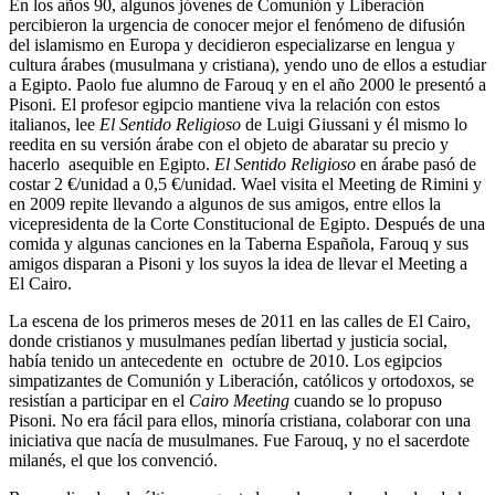
En los años 90, algunos jóvenes de Comunión y Liberación
percibieron la urgencia de conocer mejor el fenómeno de difusión
del islamismo en Europa y decidieron especializarse en lengua y
cultura árabes (musulmana y cristiana), yendo uno de ellos a estudiar
a Egipto. Paolo fue alumno de Farouq y en el año 2000 le presentó a
Pisoni. El profesor egipcio mantiene viva la relación con estos
italianos, lee
El
Sentido Religioso
de Luigi Giussani y él mismo lo
reedita en su versión árabe con el objeto de abaratar su precio y
hacerlo asequible en Egipto.
El Sentido Religioso
en árabe pasó de
costar 2 €/unidad a 0,5 €/unidad. Wael visita el Meeting de Rimini y
en 2009 repite llevando a algunos de sus amigos, entre ellos la
vicepresidenta de la Corte Constitucional de Egipto. Después de una
comida y algunas canciones en la Taberna Española, Farouq y sus
amigos disparan a Pisoni y los suyos la idea de llevar el Meeting a
El Cairo.
La escena de los primeros meses de 2011 en las calles de El Cairo,
donde cristianos y musulmanes pedían libertad y justicia social,
había tenido un antecedente en octubre de 2010. Los egipcios
simpatizantes de Comunión y Liberación, católicos y ortodoxos, se
resistían a participar en el
Cairo Meeting
cuando se lo propuso
Pisoni. No era fácil para ellos, minoría cristiana, colaborar con una
iniciativa que nacía de musulmanes. Fue Farouq, y no el sacerdote
milanés, el que los convenció.