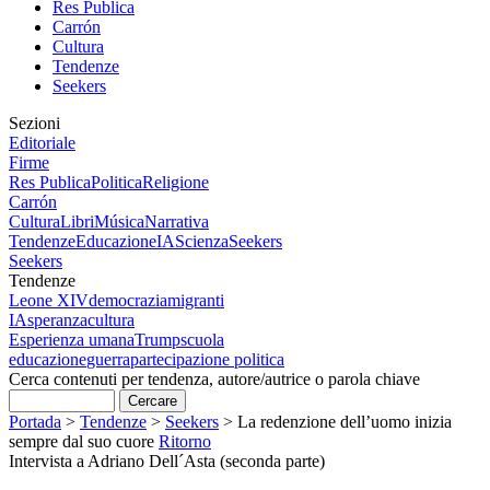
Res Publica
Carrón
Cultura
Tendenze
Seekers
Sezioni
Editoriale
Firme
Res Publica
Politica
Religione
Carrón
Cultura
Libri
Música
Narrativa
Tendenze
Educazione
IA
Scienza
Seekers
Seekers
Tendenze
Leone XIV
democrazia
migranti
IA
speranza
cultura
Esperienza umana
Trump
scuola
educazione
guerra
partecipazione politica
Cerca contenuti per tendenza, autore/autrice o parola chiave
Portada
>
Tendenze
>
Seekers
>
La redenzione dell’uomo inizia
sempre dal suo cuore
Ritorno
Intervista a Adriano Dell´Asta (seconda parte)