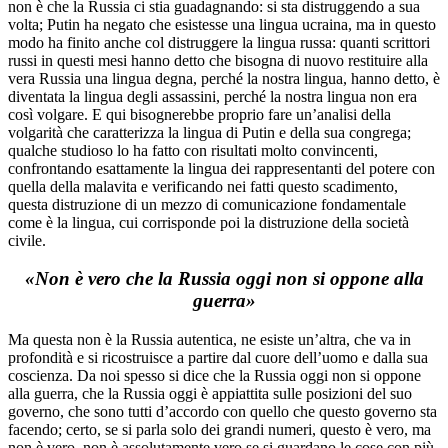
non è che la Russia ci stia guadagnando: si sta distruggendo a sua
volta; Putin ha negato che esistesse una lingua ucraina, ma in questo
modo ha finito anche col distruggere la lingua russa: quanti scrittori
russi in questi mesi hanno detto che bisogna di nuovo restituire alla
vera Russia una lingua degna, perché la nostra lingua, hanno detto, è
diventata la lingua degli assassini, perché la nostra lingua non era
così volgare. E qui bisognerebbe proprio fare un’analisi della
volgarità che caratterizza la lingua di Putin e della sua congrega;
qualche studioso lo ha fatto con risultati molto convincenti,
confrontando esattamente la lingua dei rappresentanti del potere con
quella della malavita e verificando nei fatti questo scadimento,
questa distruzione di un mezzo di comunicazione fondamentale
come è la lingua, cui corrisponde poi la distruzione della società
civile.
«Non è vero che la Russia oggi non si oppone alla
guerra»
Ma questa non è la Russia autentica, ne esiste un’altra, che va in
profondità e si ricostruisce a partire dal cuore dell’uomo e dalla sua
coscienza. Da noi spesso si dice che la Russia oggi non si oppone
alla guerra, che la Russia oggi è appiattita sulle posizioni del suo
governo, che sono tutti d’accordo con quello che questo governo sta
facendo; certo, se si parla solo dei grandi numeri, questo è vero, ma
non è vero, non è assolutamente vero se si guardano le cose con più