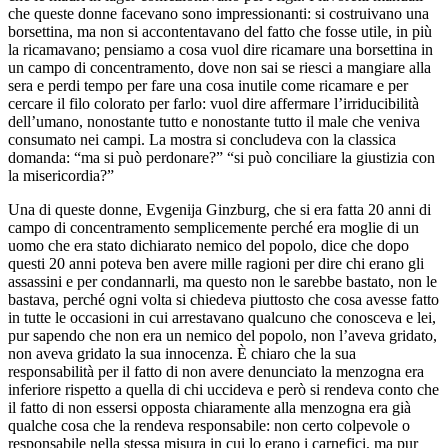
che queste donne facevano sono impressionanti: si costruivano una
borsettina, ma non si accontentavano del fatto che fosse utile, in più
la ricamavano; pensiamo a cosa vuol dire ricamare una borsettina in
un campo di concentramento, dove non sai se riesci a mangiare alla
sera e perdi tempo per fare una cosa inutile come ricamare e per
cercare il filo colorato per farlo: vuol dire affermare l’irriducibilità
dell’umano, nonostante tutto e nonostante tutto il male che veniva
consumato nei campi. La mostra si concludeva con la classica
domanda: “ma si può perdonare?” “si può conciliare la giustizia con
la misericordia?”
Una di queste donne, Evgenija Ginzburg, che si era fatta 20 anni di
campo di concentramento semplicemente perché era moglie di un
uomo che era stato dichiarato nemico del popolo, dice che dopo
questi 20 anni poteva ben avere mille ragioni per dire chi erano gli
assassini e per condannarli, ma questo non le sarebbe bastato, non le
bastava, perché ogni volta si chiedeva piuttosto che cosa avesse fatto
in tutte le occasioni in cui arrestavano qualcuno che conosceva e lei,
pur sapendo che non era un nemico del popolo, non l’aveva gridato,
non aveva gridato la sua innocenza. È chiaro che la sua
responsabilità per il fatto di non avere denunciato la menzogna era
inferiore rispetto a quella di chi uccideva e però si rendeva conto che
il fatto di non essersi opposta chiaramente alla menzogna era già
qualche cosa che la rendeva responsabile: non certo colpevole o
responsabile nella stessa misura in cui lo erano i carnefici, ma pur