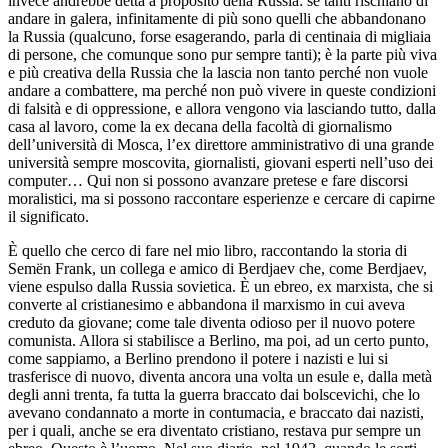
invece andrebbe detta a proposito della Russia: se tanti rischiano di
andare in galera, infinitamente di più sono quelli che abbandonano
la Russia (qualcuno, forse esagerando, parla di centinaia di migliaia
di persone, che comunque sono pur sempre tanti); è la parte più viva
e più creativa della Russia che la lascia non tanto perché non vuole
andare a combattere, ma perché non può vivere in queste condizioni
di falsità e di oppressione, e allora vengono via lasciando tutto, dalla
casa al lavoro, come la ex decana della facoltà di giornalismo
dell’università di Mosca, l’ex direttore amministrativo di una grande
università sempre moscovita, giornalisti, giovani esperti nell’uso dei
computer… Qui non si possono avanzare pretese e fare discorsi
moralistici, ma si possono raccontare esperienze e cercare di capirne
il significato.
È quello che cerco di fare nel mio libro, raccontando la storia di
Semën Frank, un collega e amico di Berdjaev che, come Berdjaev,
viene espulso dalla Russia sovietica. È un ebreo, ex marxista, che si
converte al cristianesimo e abbandona il marxismo in cui aveva
creduto da giovane; come tale diventa odioso per il nuovo potere
comunista. Allora si stabilisce a Berlino, ma poi, ad un certo punto,
come sappiamo, a Berlino prendono il potere i nazisti e lui si
trasferisce di nuovo, diventa ancora una volta un esule e, dalla metà
degli anni trenta, fa tutta la guerra braccato dai bolscevichi, che lo
avevano condannato a morte in contumacia, e braccato dai nazisti,
per i quali, anche se era diventato cristiano, restava pur sempre un