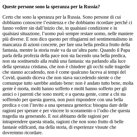
Queste persone sono la speranza per
la
Russia?
Certo che sono la speranza per la Russia. Sono persone di cui
dobbiamo conoscere l’esistenza e che dobbiamo ricordare perché ci
fanno vedere sin dall’inizio che, in qualsiasi condizione e in
qualsiasi situazione, l’uomo può sempre restare uomo, nelle maniere
più diverse. E non dico questo per rifugiarmi nel sentimentalismo in
mancanza di azioni concrete, per fare una bella predica frutto della
fantasia, mentre la storia reale va da un’altra parte. Quando il Papa
parla della profezia della pace non sta facendo una bella predica,
non sta sostituendo alla realtà una fantasia: sta parlando alla luce
della speranza cristiana, che non è chiudere gli occhi sulle tragedie
che stanno accadendo, non è come qualcuno faceva ai tempi del
Covid, quando diceva che non stava succedendo niente o che
comunque tutto sarebbe andato bene: non è andato tutto bene, molta
gente è morta, molti hanno sofferto e molti hanno sofferto per gli
amici o i parenti che sono morti; e a questa gente, come a chi sta
soffrendo per questa guerra, non puoi rispondere con una bella
predica o con l’invito a una speranza generica: bisogna dare delle
ragioni per sperare e per vincere lo scoramento o l’odio che questa
tragedia sta generando. E noi abbiamo delle ragioni per
intraprendere questa strada, ragioni che non sono frutto di belle
fantasie edificanti, ma della storia, di esperienze vissute che
dovremmo ricordare.