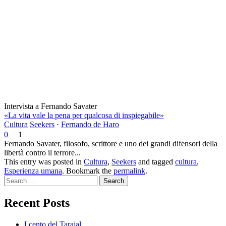
Intervista a Fernando Savater
«La vita vale la pena per qualcosa di inspiegabile»
Cultura
Seekers
·
Fernando de Haro
0
1
Fernando Savater, filosofo, scrittore e uno dei grandi difensori della
libertà contro il terrore...
This entry was posted in
Cultura
,
Seekers
and tagged
cultura
,
Esperienza umana
. Bookmark the
permalink
.
Search
Recent Posts
I cento del Tarajal