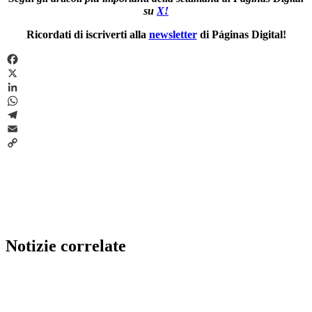
su
X!
Ricordati di iscriverti alla
newsletter
di Páginas Digital!
Facebook
X
LinkedIn
WhatsApp
Telegram
Email
Copy
Link
Notizie correlate