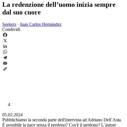
La redenzione dell’uomo inizia sempre
dal suo cuore
Seekers
·
Juan Carlos Hernández
Condividi
Facebook
X
LinkedIn
WhatsApp
Telegram
Email
Copy
Link
4
05.02.2024
Pubblichiamo la seconda parte dell'intervista ad Adriano Dell`Asta.
È possibile la pace senza il perdono? Cos'è il perdono? L’autore