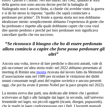
ebreo. Questo è l’uomo. Nel suo diario, nel 1942, quando le sorti
della guerra non sono ancora decise perché la battaglia di
Stalingrado non è ancora finita, si chiede chi avrebbe vinto la guerra
e si dà lui stesso la risposta: “quello che saprà cominciare a
perdonare per primo”. Di fronte a questa storia noi non dobbiamo
idealizzare niente: semplicemente abbiamo l’esperienza di gente che
ha perdonato e rispetto alla quale dobbiamo capire che cosa vuol
dire questo perdono e perché per loro perdonare non significava
cancellare quello che era successo.
“Se riconosco il bisogno che ho di essere perdonato
allora comincio a capire che forse posso perdonare gli
altri”
Ancora una volta, invece di fare prediche o discorsi astratti, vale di
più raccontare un’altra storia reale: nel 2022 abbiamo presentato al
meeting di Rimini una
mostra
ricavata dal lavoro fatto da Memorial
(l’associazione nata nel 1989 per ricordare le violazioni dei diritti
umani consumate negli anni del regime sovietico e ancora presenti
oggi, che poi ha avuto il premo Nobel per la pace proprio nel 2022).
La mostra aveva due parti, una dedicata alle lettere che i genitori
scrivevano ai figli e alle famiglie dai lager; la seconda, sull’universo
femminile nei lager, sui piccoli oggetti (ricami, disegni, pupazzetti),
che le madri in lager confezionavano per i figli. I lavoretti manuali