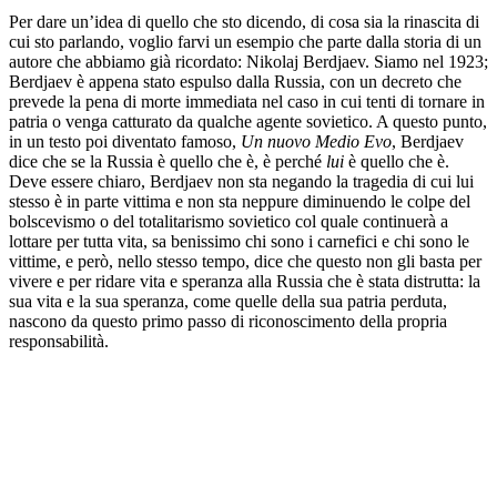
Per dare un’idea di quello che sto dicendo, di cosa sia la rinascita di
cui sto parlando, voglio farvi un esempio che parte dalla storia di un
autore che abbiamo già ricordato: Nikolaj Berdjaev. Siamo nel 1923;
Berdjaev è appena stato espulso dalla Russia, con un decreto che
prevede la pena di morte immediata nel caso in cui tenti di tornare in
patria o venga catturato da qualche agente sovietico. A questo punto,
in un testo poi diventato famoso,
Un nuovo Medio Evo
, Berdjaev
dice che se la Russia è quello che è, è perché
lui
è quello che è.
Deve essere chiaro, Berdjaev non sta negando la tragedia di cui lui
stesso è in parte vittima e non sta neppure diminuendo le colpe del
bolscevismo o del totalitarismo sovietico col quale continuerà a
lottare per tutta vita, sa benissimo chi sono i carnefici e chi sono le
vittime, e però, nello stesso tempo, dice che questo non gli basta per
vivere e per ridare vita e speranza alla Russia che è stata distrutta: la
sua vita e la sua speranza, come quelle della sua patria perduta,
nascono da questo primo passo di riconoscimento della propria
responsabilità.