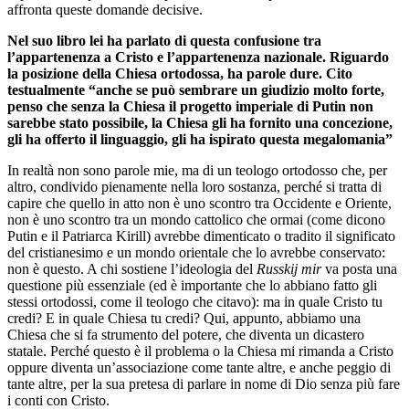
affronta queste domande decisive.
Nel suo libro lei ha
parlato di questa confusione tra
l’appartenenza a Cristo e l’appartenenza nazionale. Riguardo
la posizione della Chiesa ortodossa, ha parole dure. Cito
testualmente “anche se può sembrare un giudizio molto forte,
penso che senza la Chiesa il progetto imperiale di Putin non
sarebbe stato possibile, la Chiesa gli ha fornito una concezione,
gli ha offerto il linguaggio, gli ha ispirato questa megalomania”
In realtà non sono parole mie, ma di un teologo ortodosso che, per
altro, condivido pienamente nella loro sostanza, perché si tratta di
capire che quello in atto non è uno scontro tra Occidente e Oriente,
non è uno scontro tra un mondo cattolico che ormai (come dicono
Putin e il Patriarca Kirill) avrebbe dimenticato o tradito il significato
del cristianesimo e un mondo orientale che lo avrebbe conservato:
non è questo. A chi sostiene l’ideologia del
Russkij mir
va posta una
questione più essenziale (ed è importante che lo abbiano fatto gli
stessi ortodossi, come il teologo che citavo): ma in quale Cristo tu
credi? E in quale Chiesa tu credi? Qui, appunto, abbiamo una
Chiesa che si fa strumento del potere, che diventa un dicastero
statale. Perché questo è il problema o la Chiesa mi rimanda a Cristo
oppure diventa un’associazione come tante altre, e anche peggio di
tante altre, per la sua pretesa di parlare in nome di Dio senza più fare
i conti con Cristo.