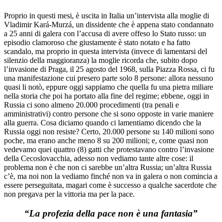
Proprio in questi mesi, è uscita in Italia un’intervista alla moglie di
Vladimir Kará-Murzá, un dissidente che è appena stato condannato
a 25 anni di galera con l’accusa di avere offeso lo Stato russo: un
episodio clamoroso che giustamente è stato notato e ha fatto
scandalo, ma proprio in questa intervista (invece di lamentarsi del
silenzio della maggioranza) la moglie ricorda che, subito dopo
l’invasione di Praga, il 25 agosto del 1968, sulla Piazza Rossa, ci fu
una manifestazione cui presero parte solo 8 persone: allora nessuno
quasi li notò, eppure oggi sappiamo che quella fu una pietra miliare
nella storia che poi ha portato alla fine del regime; ebbene, oggi in
Russia ci sono almeno 20.000 procedimenti (tra penali e
amministrativi) contro persone che si sono opposte in varie maniere
alla guerra. Cosa diciamo quando ci lamentiamo dicendo che la
Russia oggi non resiste? Certo, 20.000 persone su 140 milioni sono
poche, ma erano anche meno 8 su 200 milioni; e, come quasi non
vedevamo quei quattro (8) gatti che protestavano contro l’invasione
della Cecoslovacchia, adesso non vediamo tante altre cose: il
problema non è che non ci sarebbe un’altra Russia; un’altra Russia
c’è, ma noi non la vediamo finché non va in galera o non comincia a
essere perseguitata, magari come è successo a qualche sacerdote che
non pregava per la vittoria ma per la pace.
“La profezia della pace non è una fantasia”