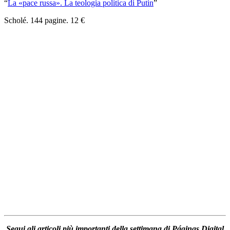
“
La «pace russa». La teologia politica di Putin
”
Scholé. 144 pagine. 12 €
Segui gli articoli più importanti della settimana di Páginas Digital