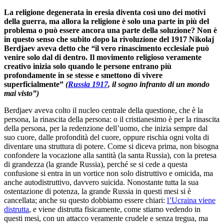
La religione degenerata in eresia
diventa così
uno dei motivi
della guerra, ma
allora la
religione
è solo una parte in più del
problema o può essere ancora una parte della soluzione
?
Non è
in questo senso che subito dopo la rivoluzione del 1917 Nikolaj
Berdjaev aveva detto che
“
il vero rinascimento ecclesiale può
venire solo dal di dentro. Il movimento religioso veramente
creativo inizia solo quando le persone entrano più
profondamente in se stesse e smettono di vivere
superficialmente”
(
Russia 1917
, il sogno infranto di un mondo
mai visto”)
Berdjaev aveva colto il nucleo centrale della questione, che è la
persona, la rinascita della persona: o il cristianesimo è per la rinascita
della persona, per la redenzione dell’uomo, che inizia sempre dal
suo cuore, dalle profondità del cuore, oppure rischia ogni volta di
diventare una struttura di potere. Come si diceva prima, non bisogna
confondere la vocazione alla santità (la santa Russia), con la pretesa
di grandezza (la grande Russia), perché se si cede a questa
confusione si entra in un vortice non solo distruttivo e omicida, ma
anche autodistruttivo, davvero suicida. Nonostante tutta la sua
ostentazione di potenza, la grande Russia in questi mesi si è
cancellata; anche su questo dobbiamo essere chiari:
l’Ucraina viene
distrutta
, e viene distrutta fisicamente, come stiamo vedendo in
questi mesi, con un attacco veramente crudele e senza tregua, ma