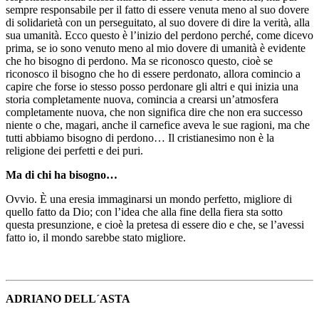
sempre responsabile per il fatto di essere venuta meno al suo dovere
di solidarietà con un perseguitato, al suo dovere di dire la verità, alla
sua umanità. Ecco questo è l’inizio del perdono perché, come dicevo
prima, se io sono venuto meno al mio dovere di umanità è evidente
che ho bisogno di perdono. Ma se riconosco questo, cioè se
riconosco il bisogno che ho di essere perdonato, allora comincio a
capire che forse io stesso posso perdonare gli altri e qui inizia una
storia completamente nuova, comincia a crearsi un’atmosfera
completamente nuova, che non significa dire che non era successo
niente o che, magari, anche il carnefice aveva le sue ragioni, ma che
tutti abbiamo bisogno di perdono… Il cristianesimo non è la
religione dei perfetti e dei puri.
Ma
di
chi ha bisogno…
Ovvio. È una eresia immaginarsi un mondo perfetto, migliore di
quello fatto da Dio; con l’idea che alla fine della fiera sta sotto
questa presunzione, e cioè la pretesa di essere dio e che, se l’avessi
fatto io, il mondo sarebbe stato migliore.
ADRIANO DELL´ASTA