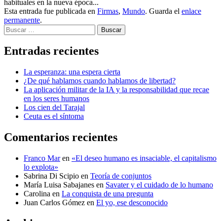
habituales en la nueva época...
Esta entrada fue publicada en
Firmas
,
Mundo
. Guarda el
enlace
permanente
.
Buscar
Entradas recientes
La esperanza: una espera cierta
¿De qué hablamos cuando hablamos de libertad?
La aplicación militar de la IA y la responsabilidad que recae
en los seres humanos
Los cien del Tarajal
Ceuta es el síntoma
Comentarios recientes
Franco Mar
en
«El deseo humano es insaciable, el capitalismo
lo explota»
Sabrina Di Scipio
en
Teoría de conjuntos
María Luisa Sabajanes
en
Savater y el cuidado de lo humano
Carolina
en
La conquista de una pregunta
Juan Carlos Gómez
en
El yo, ese desconocido