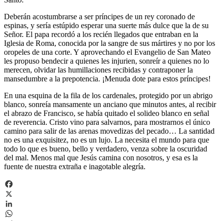
Deberán acostumbrarse a ser príncipes de un rey coronado de
espinas, y sería estúpido esperar una suerte más dulce que la de su
Señor. El papa recordó a los recién llegados que entraban en la
Iglesia de Roma, conocida por la sangre de sus mártires y no por los
oropeles de una corte. Y aprovechando el Evangelio de San Mateo
les propuso bendecir a quienes les injurien, sonreír a quienes no lo
merecen, olvidar las humillaciones recibidas y contraponer la
mansedumbre a la prepotencia. ¡Menuda dote para estos príncipes!
En una esquina de la fila de los cardenales, protegido por un abrigo
blanco, sonreía mansamente un anciano que minutos antes, al recibir
el abrazo de Francisco, se había quitado el solideo blanco en señal
de reverencia. Cristo vino para salvarnos, para mostrarnos el único
camino para salir de las arenas movedizas del pecado… La santidad
no es una exquisitez, no es un lujo. La necesita el mundo para que
todo lo que es bueno, bello y verdadero, venza sobre la oscuridad
del mal. Menos mal que Jesús camina con nosotros, y esa es la
fuente de nuestra extraña e inagotable alegría.
Facebook
X
LinkedIn