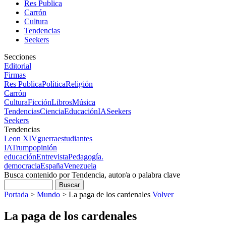
Res Publica
Carrón
Cultura
Tendencias
Seekers
Secciones
Editorial
Firmas
Res Publica
Política
Religión
Carrón
Cultura
Ficción
Libros
Música
Tendencias
Ciencia
Educación
IA
Seekers
Seekers
Tendencias
Leon XIV
guerra
estudiantes
IA
Trump
opinión
educación
Entrevista
Pedagogía.
democracia
España
Venezuela
Busca contenido por Tendencia, autor/a o palabra clave
Portada
>
Mundo
>
La paga de los cardenales
Volver
La paga de los cardenales