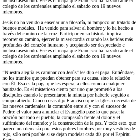
incluso asesinado. Ese es el mapa que Francisco ha trazado ante el
colegio de los cardenales ampliado el sábado con 19 nuevos
miembros.
Jesús no ha venido a enseñar una filosofía, ni tampoco un tratado de
buenos modales. Ha venido para salvar al hombre y lo ha hecho a
través del camino de la cruz. Participar en su historia implica
recorrer su camino, ejercer la misericordia curando las heridas más
profundas del corazón humano, y aceptando ser despreciado e
incluso asesinado. Ese es el mapa que Francisco ha trazado ante el
colegio de los cardenales ampliado el sábado con 19 nuevos
miembros.
“Nuestra alegría es caminar con Jesús” les dijo el papa. Entiéndase,
no los triunfos que puedan obtener para su causa, sino la relación
con Él. Esa es la paga que les espera, a ellos como a cualquier
bautizado. Es el misterioso ciento por uno que prometió a los
discípulos cuando le presentaron la minuta por haberle seguido a
campo abierto. Cinco cosas dijo Francisco que la Iglesia necesita de
los nuevos cardenales: la comunión entre sí y con el sucesor de
Pedro; el valor para anunciar el Evangelio pase lo que pase; la
oración por todo el pueblo; la compasión frente al dolor y el
sufrimiento del mundo; y la construcción de la paz. Y todo esto, que
parece una demasía para estos pobres hombres por muy vestidos de
rojo, sólo será posible si se dejan modelar cada día por el Espíritu
Santo.