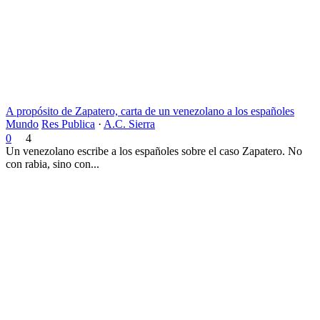
A propósito de Zapatero, carta de un venezolano a los españoles
Mundo
Res Publica
·
A.C. Sierra
0
4
Un venezolano escribe a los españoles sobre el caso Zapatero. No
con rabia, sino con...