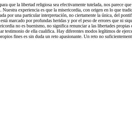
para que la libertad religiosa sea efectivamente tutelada, nos parece que 
a. Nuestra experiencia es que la misericordia, con origen en lo que trad
zada por una particular interpretación, no ciertamente la única, del ponti
tá marcado por profundas heridas y por el peso de errores que ni siqui
cordia no es buenismo, no significa renunciar a las libertades propias 
ar testimonio de ella cualifica. Hay diferentes modos legítimos de ejerce
propios fines es sin duda un reto apasionante. Un reto no suficientement