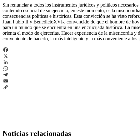
Sin renunciar a todos los instrumentos jurídicos y políticos necesarios 
contenido esencial de su ejercicio, en este momento, es la misericordi
consecuencias políticas e históricas. Esta convicción se ha visto refor
Juan Pablo II y BenedictoXVI-, convencido de que el hombre de hoy es
para un mundo que se encuentra en una encrucijada histórica. La miseri
orienta el modo de ejercerlas. Hacer experiencia de la misericordia y d
conveniente de hacerlo, la más inteligente y la más conveniente a los 
Facebook
X
LinkedIn
WhatsApp
Telegram
Email
Copy
Link
Noticias relacionadas