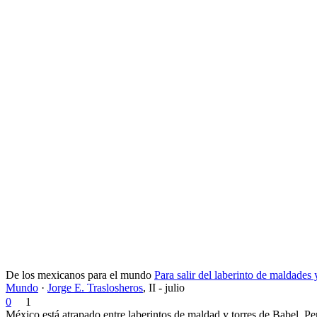
De los mexicanos para el mundo
Para salir del laberinto de maldades 
Mundo
·
Jorge E. Traslosheros
,
II - julio
0
1
México está atrapado entre laberintos de maldad y torres de Babel. Per