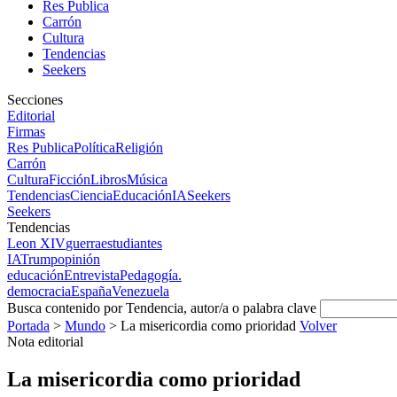
Res Publica
Carrón
Cultura
Tendencias
Seekers
Secciones
Editorial
Firmas
Res Publica
Política
Religión
Carrón
Cultura
Ficción
Libros
Música
Tendencias
Ciencia
Educación
IA
Seekers
Seekers
Tendencias
Leon XIV
guerra
estudiantes
IA
Trump
opinión
educación
Entrevista
Pedagogía.
democracia
España
Venezuela
Busca contenido por Tendencia, autor/a o palabra clave
Portada
>
Mundo
>
La misericordia como prioridad
Volver
Nota editorial
La misericordia como prioridad