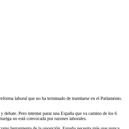
eforma laboral que no ha terminado de tramitarse en el Parlamento.
 y debate. Pero intentar parar una España que va camino de los 6
 huelga no está convocada por razones laborales.
, como herramienta de la oposición. España necesita más que nunca