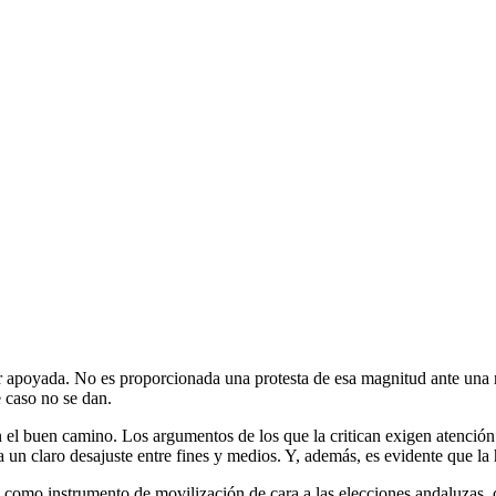
r apoyada. No es proporcionada una protesta de esa magnitud ante una r
 caso no se dan.
 el buen camino. Los argumentos de los que la critican exigen atención
a un claro desajuste entre fines y medios. Y, además, es evidente que la
, como instrumento de movilización de cara a las elecciones andaluzas