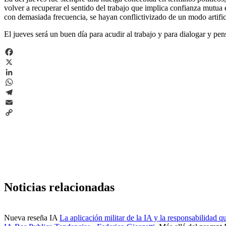
volver a recuperar el sentido del trabajo que implica confianza mutua 
con demasiada frecuencia, se hayan conflictivizado de un modo artifici
El jueves será un buen día para acudir al trabajo y para dialogar y pen
Facebook
X
LinkedIn
WhatsApp
Telegram
Email
Copy
Link
Noticias relacionadas
Nueva reseña IA
La aplicación militar de la IA y la responsabilidad 