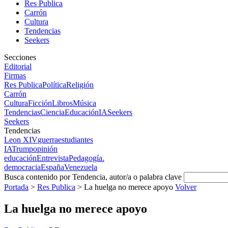
Res Publica
Carrón
Cultura
Tendencias
Seekers
Secciones
Editorial
Firmas
Res Publica
Política
Religión
Carrón
Cultura
Ficción
Libros
Música
Tendencias
Ciencia
Educación
IA
Seekers
Seekers
Tendencias
Leon XIV
guerra
estudiantes
IA
Trump
opinión
educación
Entrevista
Pedagogía.
democracia
España
Venezuela
Busca contenido por Tendencia, autor/a o palabra clave
Portada
>
Res Publica
>
La huelga no merece apoyo
Volver
La huelga no merece apoyo