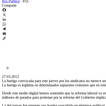
Res Publica
·
P.D.
Comparte
Facebook
X
LinkedIn
WhatsApp
Telegram
Email
Copy
Link
0
27.03.2012
La huelga convocada para este jueves por los sindicatos no merece se
La huelga es legítima en determinados supuestos extremos que en este
Desde este medio digital hemos sostenido que la reforma laboral va en
millones de parados para protestar por la reforma del Gobierno implic
La del jueves fue siempre una huelga concebida en términos políticos