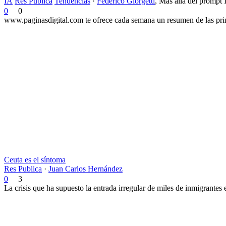
IA
Res Publica
Tendencias
·
Federico Giorgetti
,
Más allá del prompt 
0
0
www.paginasdigital.com te ofrece cada semana un resumen de las princ
Ceuta es el síntoma
Res Publica
·
Juan Carlos Hernández
0
3
La crisis que ha supuesto la entrada irregular de miles de inmigrantes 