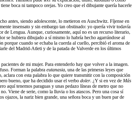
 tiene boca ni tampoco orejas. Yo creo que el dibujante quería hacerle
ucho antes, siendo adolescente, lo metieron en Auschwitz. Fíjense en
amente insensato y sin embargo tan obstinado: yo quería vivir todavía
r de Lengua. Aunque, curiosamente, aquí no es un recurso literario,
ñor se hubiera dibujado a sí mismo lo habría hecho agarrándose al
ión porque cuando se echaba la cuerda al cuello, percibió el aroma de
arle del Madrid-Atleti y de la patada de Valverde en los últimos
s pacientes de mi mujer. Para entenderlo hay que volver a la imagen.
onfuso. Forman la palabra
eutanasia
, una de las primeras leyes que
aclara con esta palabra lo que quiere transmitir con la composición
pero bueno, que ha decidido usar el verbo
doler
. ¿Y si en vez de
Más
ero aquí tenemos paraguas y unas pedazo líneas de metro que no
o. Viene de serie, como la lluvia o los atascos. Pero una cosa sí
 ojazos, la nariz bien grande, una señora boca y un buen par de