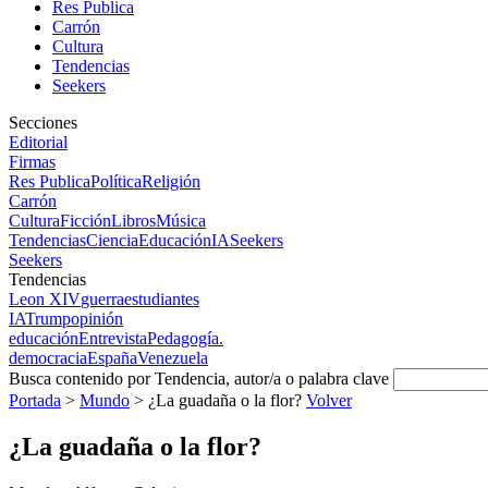
Res Publica
Carrón
Cultura
Tendencias
Seekers
Secciones
Editorial
Firmas
Res Publica
Política
Religión
Carrón
Cultura
Ficción
Libros
Música
Tendencias
Ciencia
Educación
IA
Seekers
Seekers
Tendencias
Leon XIV
guerra
estudiantes
IA
Trump
opinión
educación
Entrevista
Pedagogía.
democracia
España
Venezuela
Busca contenido por Tendencia, autor/a o palabra clave
Portada
>
Mundo
>
¿La guadaña o la flor?
Volver
¿La guadaña o la flor?