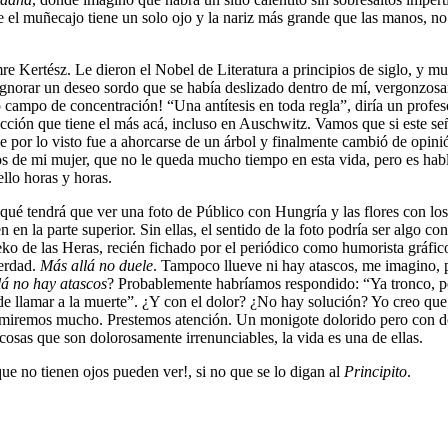
e el muñecajo tiene un solo ojo y la nariz más grande que las manos, no
mre Kertész. Le dieron el Nobel de Literatura a principios de siglo, y m
a ignorar un deseo sordo que se había deslizado dentro de mí, vergonzos
ampo de concentración! “Una antítesis en toda regla”, diría un profeso
acción que tiene el más acá, incluso en Auschwitz. Vamos que si este se
ue por lo visto fue a ahorcarse de un árbol y finalmente cambió de opin
os de mi mujer, que no le queda mucho tiempo en esta vida, pero es habl
ello horas y horas.
 qué tendrá que ver una foto de Público con Hungría y las flores con lo
en la parte superior. Sin ellas, el sentido de la foto podría ser algo c
de las Heras, recién fichado por el periódico como humorista gráfico, 
verdad.
Más allá no duele
. Tampoco llueve ni hay atascos, me imagino, 
lá no hay atascos
? Probablemente habríamos respondido: “Ya tronco, p
de llamar a la muerte”. ¿Y con el dolor? ¿No hay solución? Yo creo que n
 miremos mucho. Prestemos atención. Un monigote dolorido pero con dos
 cosas que son dolorosamente irrenunciables, la vida es una de ellas.
e no tienen ojos pueden ver!, si no que se lo digan al
Principito
.