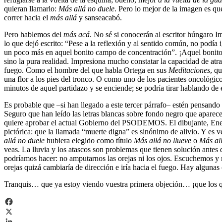
quieran llamarlo:
Más allá no duele
. Pero lo mejor de la imagen es qu
correr hacia el
más allá
y sanseacabó.
Pero hablemos del
más acá
. No sé si conocerán al escritor húngaro I
lo que dejó escrito: “Pese a la reflexión y al sentido común, no podí
un poco más en aquel bonito campo de concentración”. ¡Aquel bonito c
sino la pura realidad. Impresiona mucho constatar la capacidad de atr
fuego. Como el hombre del que habla Ortega en sus
Meditaciones
, q
una flor a los pies del tronco. O como uno de los pacientes oncológic
minutos de aquel partidazo y se enciende; se podría tirar hablando de 
Es probable que –si han llegado a este tercer párrafo– estén pensando
Seguro que han leído las letras blancas sobre fondo negro que aparecen 
quiere aprobar el actual Gobierno del PSODEMOS. El dibujante, Eneko 
pictórica: que la llamada “muerte digna” es sinónimo de alivio. Y es 
allá no duele
hubiera elegido como título
Más allá no llueve
o
Más al
veas. La lluvia y los atascos son problemas que tienen solución antes 
podríamos hacer: no amputarnos las orejas ni los ojos. Escuchemos y
orejas quizá cambiaría de dirección e iría hacia el fuego. Hay algunas
Tranquis… que ya estoy viendo vuestra primera objeción… ¡que los qu
Facebook
X