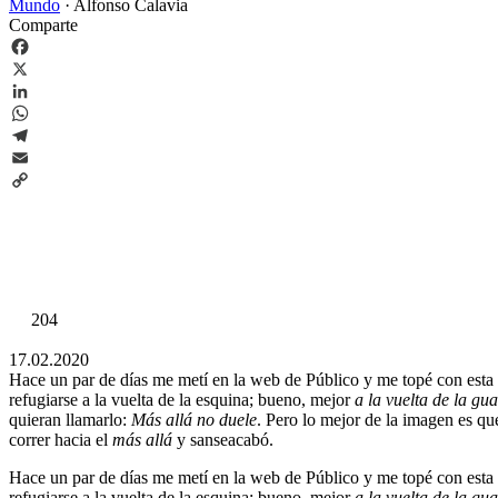
Mundo
·
Alfonso Calavia
Comparte
Facebook
X
LinkedIn
WhatsApp
Telegram
Email
Copy
Link
204
17.02.2020
Hace un par de días me metí en la web de Público y me topé con esta
refugiarse a la vuelta de la esquina; bueno, mejor
a la vuelta de la gu
quieran llamarlo:
Más allá no duele
. Pero lo mejor de la imagen es qu
correr hacia el
más allá
y sanseacabó.
Hace un par de días me metí en la web de Público y me topé con esta
refugiarse a la vuelta de la esquina; bueno, mejor
a la vuelta de la gu