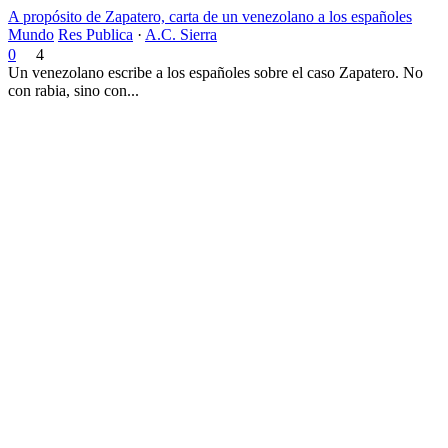
A propósito de Zapatero, carta de un venezolano a los españoles
Mundo
Res Publica
·
A.C. Sierra
0
4
Un venezolano escribe a los españoles sobre el caso Zapatero. No
con rabia, sino con...