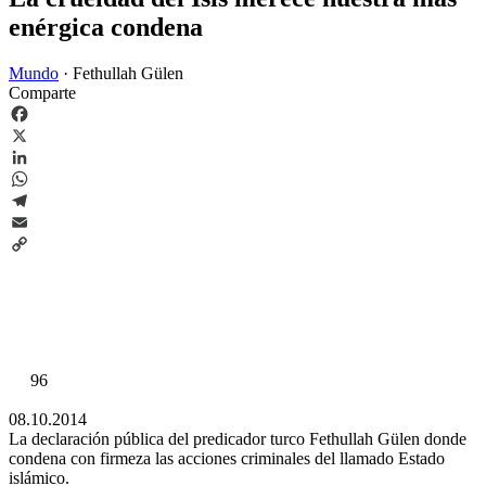
enérgica condena
Mundo
·
Fethullah Gülen
Comparte
Facebook
X
LinkedIn
WhatsApp
Telegram
Email
Copy
Link
96
08.10.2014
La declaración pública del predicador turco Fethullah Gülen donde
condena con firmeza las acciones criminales del llamado Estado
islámico.