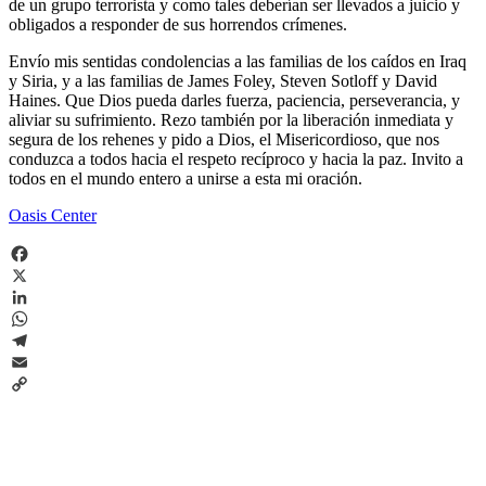
de un grupo terrorista y como tales deberían ser llevados a juicio y
obligados a responder de sus horrendos crímenes.
Envío mis sentidas condolencias a las familias de los caídos en Iraq
y Siria, y a las familias de James Foley, Steven Sotloff y David
Haines. Que Dios pueda darles fuerza, paciencia, perseverancia, y
aliviar su sufrimiento. Rezo también por la liberación inmediata y
segura de los rehenes y pido a Dios, el Misericordioso, que nos
conduzca a todos hacia el respeto recíproco y hacia la paz. Invito a
todos en el mundo entero a unirse a esta mi oración.
Oasis Center
Facebook
X
LinkedIn
WhatsApp
Telegram
Email
Copy
Link