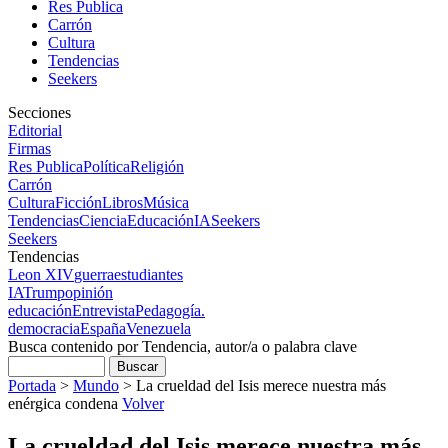
Res Publica
Carrón
Cultura
Tendencias
Seekers
Secciones
Editorial
Firmas
Res Publica
Política
Religión
Carrón
Cultura
Ficción
Libros
Música
Tendencias
Ciencia
Educación
IA
Seekers
Seekers
Tendencias
Leon XIV
guerra
estudiantes
IA
Trump
opinión
educación
Entrevista
Pedagogía.
democracia
España
Venezuela
Busca contenido por Tendencia, autor/a o palabra clave
Portada
>
Mundo
>
La crueldad del Isis merece nuestra más
enérgica condena
Volver
La crueldad del Isis merece nuestra más