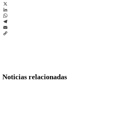
Facebook
X
LinkedIn
WhatsApp
Telegram
Email
Copy
Link
Noticias relacionadas