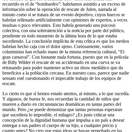
recurrido es el de “bombardeo”: habríamos asistido a un exceso de
información sobre la operación de rescate de Julen, narrada al
minuto como si se tratara de un evento deportivo, cuyos huecos se
habrían rellenado artificialmente con opiniones de expertos, a veces
insulsas o poco relevantes. Esto habría generado una psicosis
colectiva, con una sobreatención a la noticia por parte del público,
pendiente en todo momento de la última hora de lo que estaba
sucediendo. La conclusión implícita de esta crítica es que los medios
habrían hecho caja con el dolor ajeno. Curiosamente, varios
columnistas han echado mano de la misma referencia cultural, “El
gran carnaval”. Con bastante mala fortuna, puesto que en la película
de Billy Wilder el rescate de un accidentado en una cueva se va
retrasando para poder mantener activo un show mediático que da
beneficios a la población cercana. En nuestro caso, parece que nadie
sensato esté cuestionando el impecable trabajo de los equipos de
rescate.
Lo cierto es que sí hemos estado atentos, al minuto, a lo que sucedía.
Y algunos, de buena fe, nos recuerdan la cantidad de niños que
mueren a diario en circunstancias dramáticas en tantas partes del
mundo. Pero ¿se puede demonizar que tantas personas esperaran
que sucediera lo imposible, el milagro? ¿Es justo criticar una
concepción de la dignidad humana que impulsa a un país a desear
entregar a sus padres el cuerpo de su hijo, a cualquier precio y
cuanto antes? No creo que estas ideas se hayan pergeñado en las