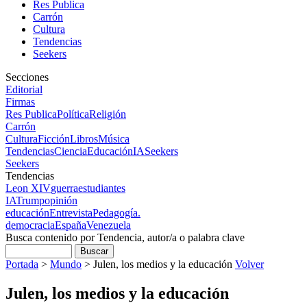
Res Publica
Carrón
Cultura
Tendencias
Seekers
Secciones
Editorial
Firmas
Res Publica
Política
Religión
Carrón
Cultura
Ficción
Libros
Música
Tendencias
Ciencia
Educación
IA
Seekers
Seekers
Tendencias
Leon XIV
guerra
estudiantes
IA
Trump
opinión
educación
Entrevista
Pedagogía.
democracia
España
Venezuela
Busca contenido por Tendencia, autor/a o palabra clave
Portada
>
Mundo
>
Julen, los medios y la educación
Volver
Julen, los medios y la educación