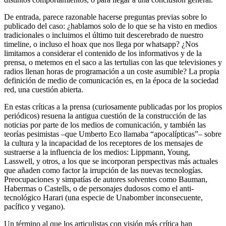
De entrada, parece razonable hacerse preguntas previas sobre lo
publicado del caso: ¿hablamos solo de lo que se ha visto en medios
tradicionales o incluimos el último tuit descerebrado de nuestro
timeline, o incluso el hoax que nos llega por whatsapp? ¿Nos
limitamos a considerar el contenido de los informativos y de la
prensa, o metemos en el saco a las tertulias con las que televisiones y
radios llenan horas de programación a un coste asumible? La propia
definición de medio de comunicación es, en la época de la sociedad
red, una cuestión abierta.
En estas críticas a la prensa (curiosamente publicadas por los propios
periódicos) resuena la antigua cuestión de la construcción de las
noticias por parte de los medios de comunicación, y también las
teorías pesimistas –que Umberto Eco llamaba “apocalípticas”– sobre
la cultura y la incapacidad de los receptores de los mensajes de
sustraerse a la influencia de los medios: Lippmann, Young,
Lasswell, y otros, a los que se incorporan perspectivas más actuales
que añaden como factor la irrupción de las nuevas tecnologías.
Preocupaciones y simpatías de autores solventes como Bauman,
Habermas o Castells, o de personajes dudosos como el anti-
tecnológico Harari (una especie de Unabomber inconsecuente,
pacífico y vegano).
Un término al que los articulistas con visión más crítica han