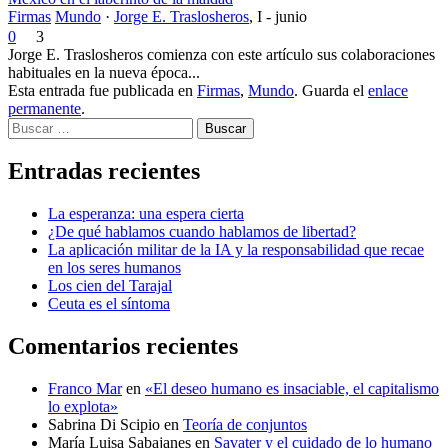
Firmas
Mundo
·
Jorge E. Traslosheros
,
I - junio
0
3
Jorge E. Traslosheros comienza con este artículo sus colaboraciones
habituales en la nueva época...
Esta entrada fue publicada en
Firmas
,
Mundo
. Guarda el
enlace
permanente
.
Buscar
Entradas recientes
La esperanza: una espera cierta
¿De qué hablamos cuando hablamos de libertad?
La aplicación militar de la IA y la responsabilidad que recae
en los seres humanos
Los cien del Tarajal
Ceuta es el síntoma
Comentarios recientes
Franco Mar
en
«El deseo humano es insaciable, el capitalismo
lo explota»
Sabrina Di Scipio
en
Teoría de conjuntos
María Luisa Sabajanes
en
Savater y el cuidado de lo humano