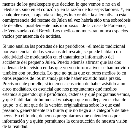
mentes de los gatekeepers que deciden lo que vemos o no en el
telediario, sino en el corazón y en la razón de los espectadores. Y, en
cualquier caso, la agenda setting es inexorable: la alternativa a esta
onmipresencia del rescate de Julen tal vez habría sido una sobredosis
de detalles –posiblemente más morbosos– de la crisis de Podemos,
de Venezuela o del Brexit. Los medios no muestran nunca espacios
vacíos por ausencia de noticias.
Si uno analiza las portadas de los periódicos –el medio tradicional
por excelencia– de las semanas del rescate, se puede hablar con
objetividad de moderación en el tratamiento informativo del
accidente del pequeño Julen. Puedo además afirmar que las dos
cadenas de televisión en las que yo veo informativos se han movido
también con prudencia. Lo que no quita que en otros medios (o en
otros espacios de los mismos) puede haber existido mala praxis.
Precisamente por ello, si tenemos sensación de haber asistido a un
circo mediático, es esencial que nos preguntemos qué medios
estamos siguiendo: qué periódicos, cadenas y qué programas vemos,
y qué fiabilidad atribuimos al whatsapp que nos llega en el chat de
grupo, o al tuit que da la versión originalísima sobre lo que está
pasando, generalmente tan burda que no llega a la categoría de fake
news. En el fondo, debemos preguntarnos qué entendemos por
información y a quién permitimos la construcción de nuestra visión
de la realidad.