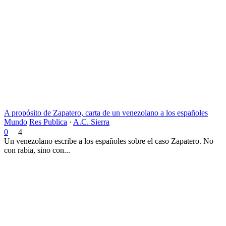
A propósito de Zapatero, carta de un venezolano a los españoles
Mundo
Res Publica
·
A.C. Sierra
0
4
Un venezolano escribe a los españoles sobre el caso Zapatero. No
con rabia, sino con...