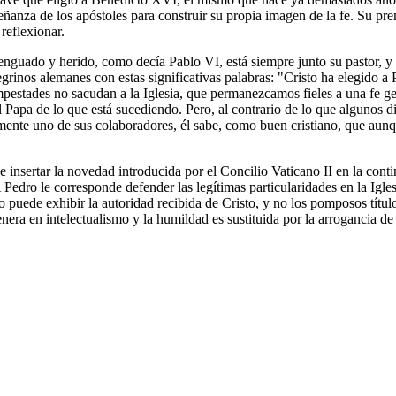
ñanza de los apóstoles para construir su propia imagen de la fe. Su prem
reflexionar.
enguado y herido, como decía Pablo VI, está siempre junto su pastor, y 
grinos alemanes con estas significativas palabras: "Cristo ha elegido a
empestades no sacudan a la Iglesia, que permanezcamos fieles a una fe
 Papa de lo que está sucediendo. Pero, al contrario de lo que algunos d
ente uno de sus colaboradores, él sabe, como buen cristiano, que aunqu
 insertar la novedad introducida por el Concilio Vaticano II en la cont
edro le corresponde defender las legítimas particularidades en la Igle
o puede exhibir la autoridad recibida de Cristo, y no los pomposos título
ra en intelectualismo y la humildad es sustituida por la arrogancia de c