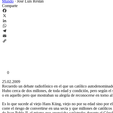
Mundo
·
José Luis Restán
Comparte
Facebook
X
LinkedIn
WhatsApp
Telegram
Email
Copy
Link
0
25.02.2009
Recuerdo un debate radiofónico en el que un católico autodenominado p
Hubo cerca de dos millones, de toda edad y condición, pero según el s
o en aquello pero que mostraban su alegría de reconocerse en torno al 
Es lo que sucede al viejo Hans Küng, viejo no por su edad sino por e
corre el riesgo de convertirse en una secta y que millones de católico
de Juan Pablo II, el mismo que anunciaba catástrofes durante el Cónc