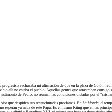
rogresista rechazaba mi afirmación de que en la plaza de Colón, reunid
abio allí no estaba el pueblo. Aquellas gentes que arrastraban consigo 
testimonio de Pedro, no reunían las condiciones dictadas por el "cristia
l olor que despiden sus recauchutadas proclamas. En
Le Monde
, el tem
s no esperan ya nada de este Papa. Es el mismo Küng que en las principa
lave que eligió a Benedicto XVI, el mismo que hace ya demasiados años 