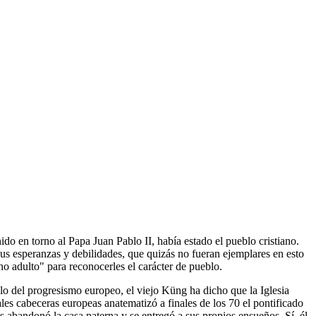
o en torno al Papa Juan Pablo II, había estado el pueblo cristiano.
sus esperanzas y debilidades, que quizás no fueran ejemplares en esto
no adulto" para reconocerles el carácter de pueblo.
plo del progresismo europeo, el viejo Küng ha dicho que la Iglesia
les cabeceras europeas anatematizó a finales de los 70 el pontificado
abandonó la casa paterna y se entregó a sus propios ensueños. Sí, él