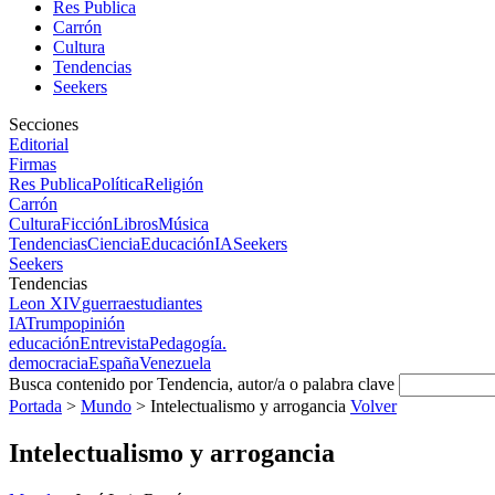
Res Publica
Carrón
Cultura
Tendencias
Seekers
Secciones
Editorial
Firmas
Res Publica
Política
Religión
Carrón
Cultura
Ficción
Libros
Música
Tendencias
Ciencia
Educación
IA
Seekers
Seekers
Tendencias
Leon XIV
guerra
estudiantes
IA
Trump
opinión
educación
Entrevista
Pedagogía.
democracia
España
Venezuela
Busca contenido por Tendencia, autor/a o palabra clave
Portada
>
Mundo
>
Intelectualismo y arrogancia
Volver
Intelectualismo y arrogancia