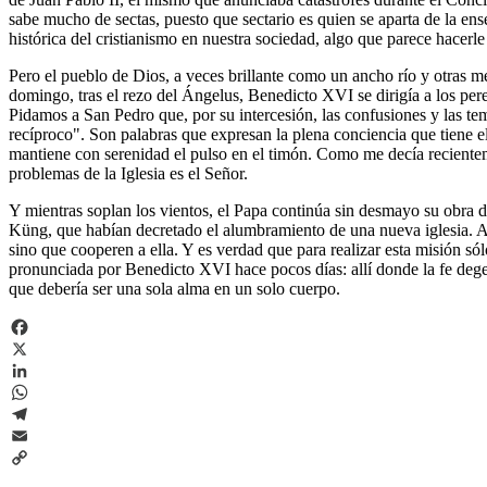
sabe mucho de sectas, puesto que sectario es quien se aparta de la ense
histórica del cristianismo en nuestra sociedad, algo que parece hacerle 
Pero el pueblo de Dios, a veces brillante como un ancho río y otras m
domingo, tras el rezo del Ángelus, Benedicto XVI se dirigía a los pere
Pidamos a San Pedro que, por su intercesión, las confusiones y las t
recíproco". Son palabras que expresan la plena conciencia que tiene el
mantiene con serenidad el pulso en el timón. Como me decía recientem
problemas de la Iglesia es el Señor.
Y mientras soplan los vientos, el Papa continúa sin desmayo su obra de
Küng, que habían decretado el alumbramiento de una nueva iglesia. A P
sino que cooperen a ella. Y es verdad que para realizar esta misión sól
pronunciada por Benedicto XVI hace pocos días: allí donde la fe degene
que debería ser una sola alma en un solo cuerpo.
Facebook
X
LinkedIn
WhatsApp
Telegram
Email
Copy