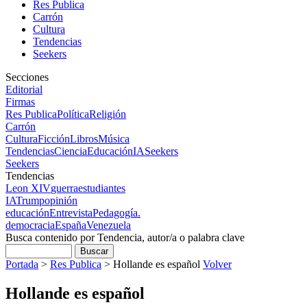
Res Publica
Carrón
Cultura
Tendencias
Seekers
Secciones
Editorial
Firmas
Res Publica
Política
Religión
Carrón
Cultura
Ficción
Libros
Música
Tendencias
Ciencia
Educación
IA
Seekers
Seekers
Tendencias
Leon XIV
guerra
estudiantes
IA
Trump
opinión
educación
Entrevista
Pedagogía.
democracia
España
Venezuela
Busca contenido por Tendencia, autor/a o palabra clave
Portada
>
Res Publica
>
Hollande es español
Volver
Hollande es español