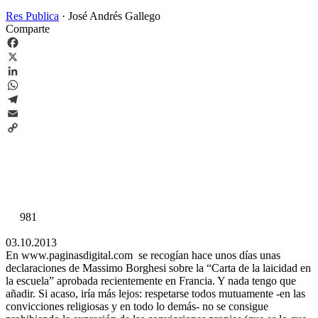
Res Publica
·
José Andrés Gallego
Comparte
Facebook
X
LinkedIn
WhatsApp
Telegram
Email
Copy
Link
981
03.10.2013
En www.paginasdigital.com se recogían hace unos días unas
declaraciones de Massimo Borghesi sobre la “Carta de la laicidad en
la escuela” aprobada recientemente en Francia. Y nada tengo que
añadir. Si acaso, iría más lejos: respetarse todos mutuamente -en las
convicciones religiosas y en todo lo demás- no se consigue