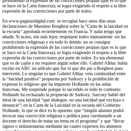
prohibiendo la expresión de las convicciones propias (que es lo que
se hace en la Carta francesa); se logra exigiendo el respeto a la libre
expresión de las convicciones por parte de todos.
En www.paginasdigital.com se recogían hace unos días unas
declaraciones de Massimo Borghesi sobre la “Carta de la laicidad en
la escuela” aprobada recientemente en Francia. Y nada tengo que
añadir. Si acaso, iría más lejos: respetarse todos mutuamente -en las
convicciones religiosas y en todo lo demás- no se consigue
prohibiendo la expresión de las convicciones propias (que es lo que
se hace en la Carta francesa); se logra exigiendo el respeto a la libre
expresión de las convicciones por parte de todos. Es tan elemental
que es de cajón y no requiere argüir sobre ello. Gabriel Albiac había
escrito en ABC un artículo que fue el que dio pie a Borghesi para
intervenir. Lo singular es que Gabriel Albiac veía continuidad entre
la “laicidad positiva” propuesta por Sarkozy y la prohibición de
expresar lo religioso que ha impuesto Hollande en las aulas
francesas. Me sorprende porque lo sucedido es todo lo contrario:
Hollande ha rechazado la propuesta de Sarkozy. Sarcozy habló del
ideal de una laicidad “que dialogue, no una laicidad que excluya o
denuncie”; en la Carta de la Laicidad en la escuela del Gobierno
Hollande, lo que se dice es lo opuesto: que “ningún alumno podrá
invocar una convicción religiosa o política para cuestionarle a un
docente el derecho de tratar un tema en el programa” y que “llevar
signos o indumentarias mediante las cuales expresen los alumnos