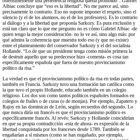
ostensiblemente una pertenencia religiosa queda prohibido”. Gabriel
Albiac concluye que “eso es la libertad”. No me parece así, sino
precisamente lo contrario. Eso no supone imponer el respeto, sino el
silencio (y el de los alumnos, no el de los profesores). Es lo contrario
al diálogo y a la libertad que proponía Sarkozy. Es pura exclusión y
está tan claro que lo que me pregunto no es cómo Gabriel Albiac -de
quien tengo la mejor consideración- no lo ve así, sino algo más: por
qué admira la coherencia que muestra todo eso (y que no existe)
entre el planteamiento del conservador Sarkozy y el del socialista
Hollande. “Lo de que un presidente tenga como misión primera la
de destruir aquello que su predecesor hizo -comenta- es cosa tan
específicamente española que fuera de nuestro provincianismo
político da risa.”
La verdad es que el provincianismo político da risa en todas partes,
también en Francia. Sarkozy tuvo una formación tan católica como
la que tuvo el propio Hollande, educado también en un colegio
religioso. Los dos son como tantos políticos españoles formados en
colegios de frailes o de curas (o de monjas). Por ejemplo, Zapatero y
Rajoy en las dominicas de León, según recuerdos del segundo. Lo
que nunca diría un francés es que el provincianismo político es
específicamente francés. Al revés: Sarkozy y Hollande coincidirían
en que su propia contradicción -esta de ahora- es expresión de la
libertad conquistada por los franceses desde 1789. También se
engañarían a sí mismos (como se han engañado, por ejemplo,