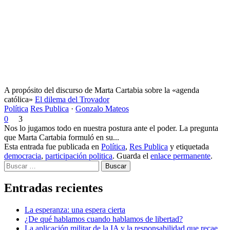
A propósito del discurso de Marta Cartabia sobre la «agenda
católica»
El dilema del Trovador
Política
Res Publica
·
Gonzalo Mateos
0
3
Nos lo jugamos todo en nuestra postura ante el poder. La pregunta
que Marta Cartabia formuló en su...
Esta entrada fue publicada en
Política
,
Res Publica
y etiquetada
democracia
,
participación politica
. Guarda el
enlace permanente
.
Buscar
Entradas recientes
La esperanza: una espera cierta
¿De qué hablamos cuando hablamos de libertad?
La aplicación militar de la IA y la responsabilidad que recae