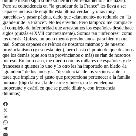
durante medio siglo sobre su heroico enfrentamiento a los nazis).
Pero su coincidencia en “la grandeur de la France” les lleva a ser
capaces incluso de engullir esta última verdad -y otras muy
parecidas- y pasar página, dado que -claramente- no redunda en “la
grandeur de la France”. No les envidio. Pero tampoco me complace
el complejo de inferioridad que arrastramos los españoles desde hace
siglos (quizás el XVII concretamente). Somos tan “inferiores” como
los demás. Quizás, un poco menos provincianos, para bien y para
mal. Somos capaces de reírnos de nosotros mismos y de nuestro
provincianismo (y eso está bien), pero hasta el punto de que dejamos
que los demás (que son tan provincianos o más) se rían de nosotros
por eso. En todo caso, me quedo con los millares de españoles y de
franceses a quienes lo uno y lo otro les ha importado un bledo -la
“grandeur” de los unos y la “decadencia” de los vecinos- ante la
tarea que implica y el gusto que proporciona pertenecer a la familia
humana (digo la real, la de carne y hueso, no la entelequia
inoperante y estéril en que se puede diluir y, con frecuencia,
diluimos).
Facebook
X
LinkedIn
WhatsApp
Telegram