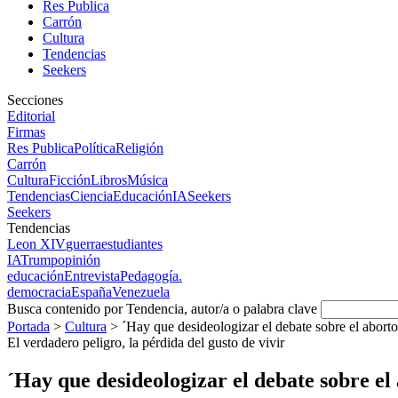
Res Publica
Carrón
Cultura
Tendencias
Seekers
Secciones
Editorial
Firmas
Res Publica
Política
Religión
Carrón
Cultura
Ficción
Libros
Música
Tendencias
Ciencia
Educación
IA
Seekers
Seekers
Tendencias
Leon XIV
guerra
estudiantes
IA
Trump
opinión
educación
Entrevista
Pedagogía.
democracia
España
Venezuela
Busca contenido por Tendencia, autor/a o palabra clave
Portada
>
Cultura
>
´Hay que desideologizar el debate sobre el aborto
El verdadero peligro, la pérdida del gusto de vivir
´Hay que desideologizar el debate sobre el 