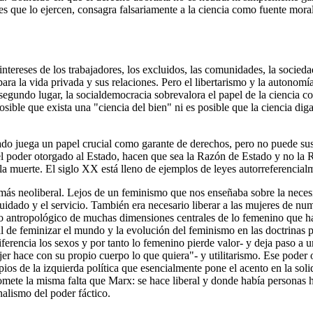
es que lo ejercen, consagra falsariamente a la ciencia como fuente mora
ereses de los trabajadores, los excluidos, las comunidades, la sociedad c
ara la vida privada y sus relaciones. Pero el libertarismo y la autonomía
 En segundo lugar, la socialdemocracia sobrevalora el papel de la ciencia
posible que exista una "ciencia del bien" ni es posible que la ciencia di
ado juega un papel crucial como garante de derechos, pero no puede sustit
 poder otorgado al Estado, hacen que sea la Razón de Estado y no la Ra
la muerte. El siglo XX está lleno de ejemplos de leyes autorreferencial
más neoliberal. Lejos de un feminismo que nos enseñaba sobre la necesi
cuidado y el servicio. También era necesario liberar a las mujeres de nu
to antropológico de muchas dimensiones centrales de lo femenino que 
 de feminizar el mundo y la evolución del feminismo en las doctrinas p
erencia los sexos y por tanto lo femenino pierde valor- y deja paso a u
r hace con su propio cuerpo lo que quiera"- y utilitarismo. Ese poder ot
ios de la izquierda política que esencialmente pone el acento en la soli
a comete la misma falta que Marx: se hace liberal y donde había person
nalismo del poder fáctico.