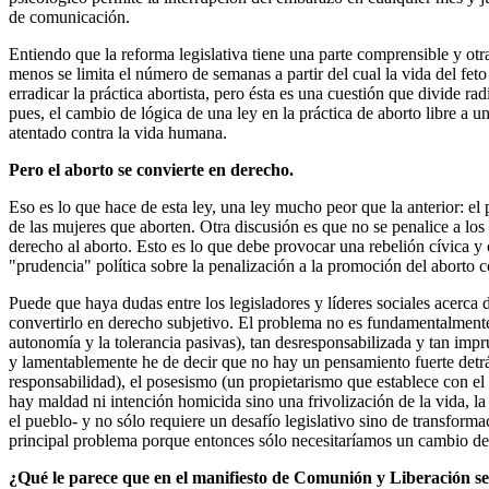
de comunicación.
Entiendo que la reforma legislativa tiene una parte comprensible y otr
menos se limita el número de semanas a partir del cual la vida del fe
erradicar la práctica abortista, pero ésta es una cuestión que divide 
pues, el cambio de lógica de una ley en la práctica de aborto libre a
atentado contra la vida humana.
Pero el aborto se convierte en derecho.
Eso es lo que hace de esta ley, una ley mucho peor que la anterior: el
de las mujeres que aborten. Otra discusión es que no se penalice a los
derecho al aborto. Esto es lo que debe provocar una rebelión cívica y 
"prudencia" política sobre la penalización a la promoción del aborto
Puede que haya dudas entre los legisladores y líderes sociales acerc
convertirlo en derecho subjetivo. El problema no es fundamentalmente le
autonomía y la tolerancia pasivas), tan desresponsabilizada y tan imp
y lamentablemente he de decir que no hay un pensamiento fuerte detrás
responsabilidad), el posesismo (un propietarismo que establece con el 
hay maldad ni intención homicida sino una frivolización de la vida, la
el pueblo- y no sólo requiere un desafío legislativo sino de transforma
principal problema porque entonces sólo necesitaríamos un cambio de
¿Qué le parece que en el manifiesto de Comunión y Liberación se vi