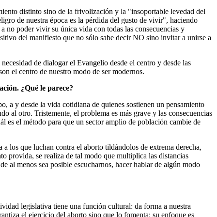
ento distinto sino de la frivolización y la "insoportable levedad del
igro de nuestra época es la pérdida del gusto de vivir", haciendo
n a no poder vivir su única vida con todas las consecuencias y
itivo del manifiesto que no sólo sabe decir NO sino invitar a unirse a
 necesidad de dialogar el Evangelio desde el centro y desde las
da son el centro de nuestro modo de ser modernos.
lación. ¿Qué le parece?
mpo, a y desde la vida cotidiana de quienes sostienen un pensamiento
do al otro. Tristemente, el problema es más grave y las consecuencias
ál es el método para que un sector amplio de población cambie de
 a los que luchan contra el aborto tildándolos de extrema derecha,
to provida, se realiza de tal modo que multiplica las distancias
onde al menos sea posible escucharnos, hacer hablar de algún modo
vidad legislativa tiene una función cultural: da forma a nuestra
ntiza el ejercicio del aborto sino que lo fomenta: su enfoque es