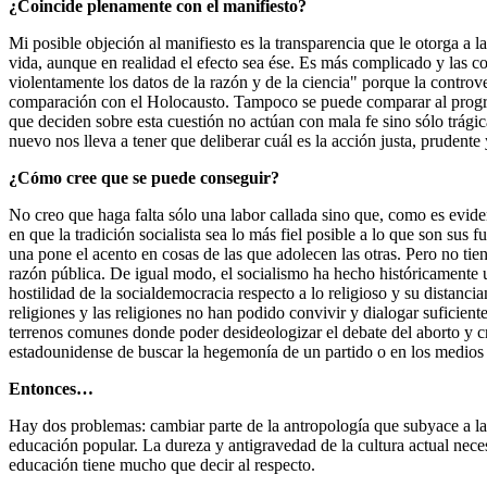
¿Coincide plenamente con el manifiesto?
Mi posible objeción al manifiesto es la transparencia que le otorga a l
vida, aunque en realidad el efecto sea ése. Es más complicado y las c
violentamente los datos de la razón y de la ciencia" porque la controve
comparación con el Holocausto. Tampoco se puede comparar al program
que deciden sobre esta cuestión no actúan con mala fe sino sólo trágic
nuevo nos lleva a tener que deliberar cuál es la acción justa, prudent
¿Cómo cree que se puede conseguir?
No creo que haga falta sólo una labor callada sino que, como es eviden
en que la tradición socialista sea lo más fiel posible a lo que son sus
una pone el acento en cosas de las que adolecen las otras. Pero no ti
razón pública. De igual modo, el socialismo ha hecho históricamente un
hostilidad de la socialdemocracia respecto a lo religioso y su distanc
religiones y las religiones no han podido convivir y dialogar suficient
terrenos comunes donde poder desideologizar el debate del aborto y cre
estadounidense de buscar la hegemonía de un partido o en los medio
Entonces…
Hay dos problemas: cambiar parte de la antropología que subyace a la s
educación popular. La dureza y antigravedad de la cultura actual neces
educación tiene mucho que decir al respecto.