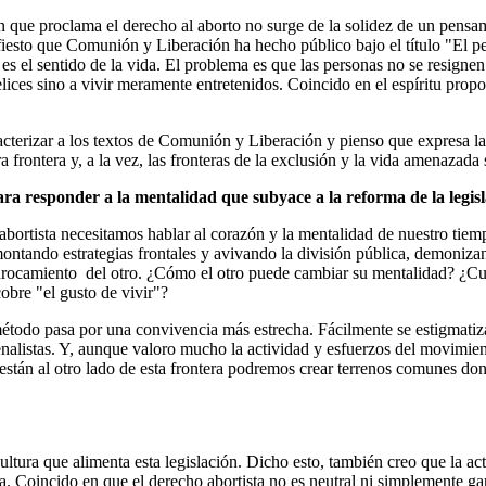
n que proclama el derecho al aborto no surge de la solidez de un pensami
fiesto que Comunión y Liberación ha hecho público bajo el título "El pel
 es el sentido de la vida. El problema es que las personas no se resigne
ces sino a vivir meramente entretenidos. Coincido en el espíritu propos
acterizar a los textos de Comunión y Liberación y pienso que expresa la
tra frontera y, a la vez, las fronteras de la exclusión y la vida amenaza
ara responder a la mentalidad que subyace a la reforma de la legis
 abortista necesitamos hablar al corazón y la mentalidad de nuestro tie
ntando estrategias frontales y avivando la división pública, demonizan
 enrocamiento del otro. ¿Cómo el otro puede cambiar su mentalidad? ¿Cu
cobre "el gusto de vivir"?
étodo pasa por una convivencia más estrecha. Fácilmente se estigmatiza
 penalistas. Y, aunque valoro mucho la actividad y esfuerzos del movimien
 están al otro lado de esta frontera podremos crear terrenos comunes d
tura que alimenta esta legislación. Dicho esto, también creo que la acti
. Coincido en que el derecho abortista no es neutral ni simplemente gara