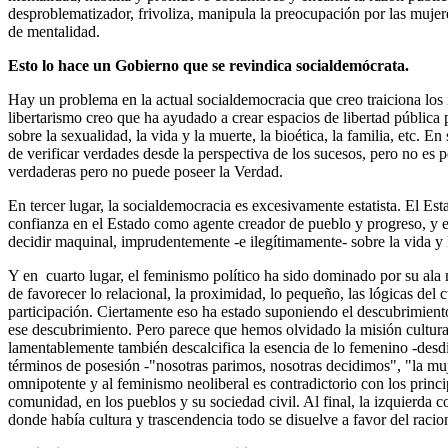
desproblematizador, frivoliza, manipula la preocupación por las mujer
de mentalidad.
Esto lo hace un Gobierno que se revindica socialdemócrata.
Hay un problema en la actual socialdemocracia que creo traiciona los int
libertarismo creo que ha ayudado a crear espacios de libertad pública p
sobre la sexualidad, la vida y la muerte, la bioética, la familia, etc.
de verificar verdades desde la perspectiva de los sucesos, pero no es 
verdaderas pero no puede poseer la Verdad.
En tercer lugar, la socialdemocracia es excesivamente estatista. El Est
confianza en el Estado como agente creador de pueblo y progreso, y el
decidir maquinal, imprudentemente -e ilegítimamente- sobre la vida y 
Y en cuarto lugar, el feminismo político ha sido dominado por su ala 
de favorecer lo relacional, la proximidad, lo pequeño, las lógicas del 
participación. Ciertamente eso ha estado suponiendo el descubrimien
ese descubrimiento. Pero parece que hemos olvidado la misión cultural
lamentablemente también descalcifica la esencia de lo femenino -desdif
términos de posesión -"nosotras parimos, nosotras decidimos", "la muje
omnipotente y al feminismo neoliberal es contradictorio con los princip
comunidad, en los pueblos y su sociedad civil. Al final, la izquierd
donde había cultura y trascendencia todo se disuelve a favor del racio