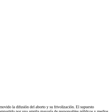
movido la difusión del aborto y su frivolización. El supuesto
 compartido por una amplia mayoría de responsables públicos y medios