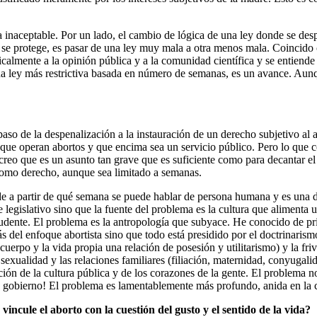
a inaceptable. Por un lado, el cambio de lógica de una ley donde se desp
to se protege, es pasar de una ley muy mala a otra menos mala. Coincid
radicalmente a la opinión pública y a la comunidad científica y se entie
 una ley más restrictiva basada en número de semanas, es un avance. Aun
 paso de la despenalización a la instauración de un derecho subjetivo al
 que operan abortos y que encima sea un servicio público. Pero lo que co
creo que es un asunto tan grave que es suficiente como para decantar el 
 como derecho, aunque sea limitado a semanas.
a de a partir de qué semana se puede hablar de persona humana y es una
gislativo sino que la fuente del problema es la cultura que alimenta una
rudente. El problema es la antropología que subyace. He conocido de pri
 del enfoque abortista sino que todo está presidido por el doctrinaris
cuerpo y la vida propia una relación de posesión y utilitarismo) y la f
 sexualidad y las relaciones familiares (filiación, maternidad, conyugal
ción de la cultura pública y de los corazones de la gente. El problema n
 gobierno! El problema es lamentablemente más profundo, anida en la c
ncule el aborto con la cuestión del gusto y el sentido de la vida?