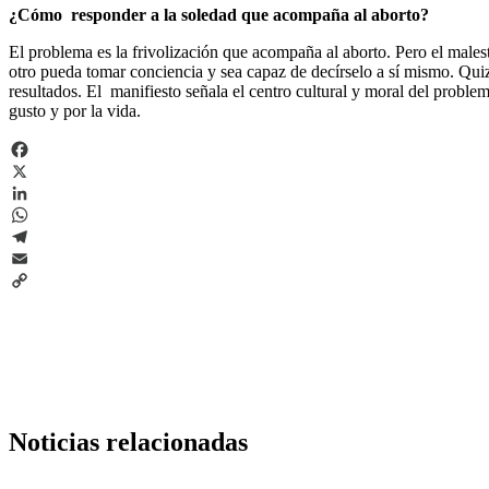
¿Cómo responder a la soledad que acompaña al aborto?
El problema es la frivolización que acompaña al aborto. Pero el malest
otro pueda tomar conciencia y sea capaz de decírselo a sí mismo. Qui
resultados. El manifiesto señala el centro cultural y moral del probl
gusto y por la vida.
Facebook
X
LinkedIn
WhatsApp
Telegram
Email
Copy
Link
Noticias relacionadas