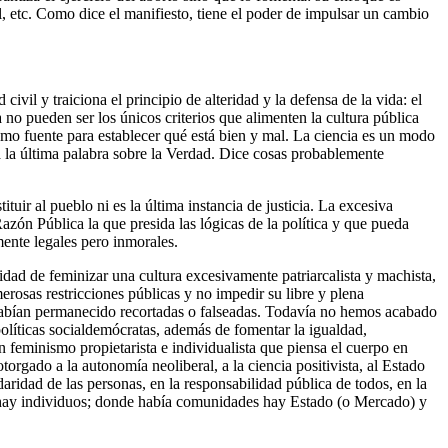
l, etc. Como dice el manifiesto, tiene el poder de impulsar un cambio
ivil y traiciona el principio de alteridad y la defensa de la vida: el
 no pueden ser los únicos criterios que alimenten la cultura pública
 como fuente para establecer qué está bien y mal. La ciencia es un modo
ga la última palabra sobre la Verdad. Dice cosas probablemente
uir al pueblo ni es la última instancia de justicia. La excesiva
zón Pública la que presida las lógicas de la política y que pueda
mente legales pero inmorales.
dad de feminizar una cultura excesivamente patriarcalista y machista,
merosas restricciones públicas y no impedir su libre y plena
habían permanecido recortadas o falseadas. Todavía no hemos acabado
olíticas socialdemócratas, además de fomentar la igualdad,
n feminismo propietarista e individualista que piensa el cuerpo en
orgado a la autonomía neoliberal, a la ciencia positivista, al Estado
daridad de las personas, en la responsabilidad pública de todos, en la
as hay individuos; donde había comunidades hay Estado (o Mercado) y