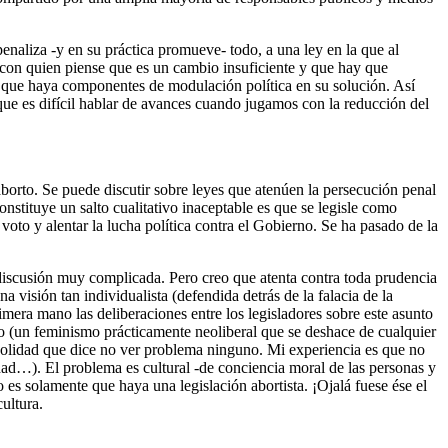
enaliza -y en su práctica promueve- todo, a una ley en la que al
o con quien piense que es un cambio insuficiente y que hay que
nde que haya componentes de modulación política en su solución. Así
que es difícil hablar de avances cuando jugamos con la reducción del
 aborto. Se puede discutir sobre leyes que atenúen la persecución penal
nstituye un salto cualitativo inaceptable es que se legisle como
voto y alentar la lucha política contra el Gobierno. Se ha pasado de la
 discusión muy complicada. Pero creo que atenta contra toda prudencia
 visión tan individualista (defendida detrás de la falacia de la
mera mano las deliberaciones entre los legisladores sobre este asunto
mo (un feminismo prácticamente neoliberal que se deshace de cualquier
rivolidad que dice no ver problema ninguno. Mi experiencia es que no
idad…). El problema es cultural -de conciencia moral de las personas y
o es solamente que haya una legislación abortista. ¡Ojalá fuese ése el
ultura.