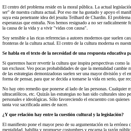
El centro del problema reside en la moral pública. La actual legislació
ser" de nuestra cultura actual. Por eso me ha gustado y apoyo el mani
suya esta penetrante idea del jesuita Teilhard de Chardin. El problema
esperanzas que entraña. Nos hemos resignado a no ser radicalmente feli
la causa de la vida y a vivir "vidas con causa".
Soy sensible a las ricas referencias a autores modernos que suelen car
fronteras de la cultura actual. El centro de la cultura moderna es nues
Se habla en el texto de la necesidad de una respuesta educativa p
Si queremos hacer revertir la cultura que inspira perspectivas como la
tan exclusor. Veo pocas probabilidades de que la mentalidad cambie mo
de las estrategias demonizadoras suelen ser una mayor división y el
forma de pensar, para que se decida a tomarse la vida en serio, que re
No hay otro remedio que ponerse al lado de las personas. Cualquier m
ultracatólicos, etc. Quizás las estrategias no han sido culturales sino
personales e ideológicas. Sólo favoreciendo el encuentro con quienes
tanta voz sacrificada antes de nacer.
¿Y que relación hay entre la cuestión cultural y la legislación?
El manifiesto pone el mayor peso de su argumentación en la errónea cul
mentalidad, habilita y promueve costumbres y encarna la razón pública