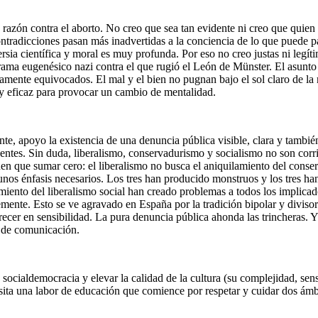
a razón contra el aborto. No creo que sea tan evidente ni creo que quien 
ontradicciones pasan más inadvertidas a la conciencia de lo que puede 
rsia científica y moral es muy profunda. Por eso no creo justas ni legít
a eugenésico nazi contra el que rugió el León de Münster. El asunto 
amente equivocados. El mal y el bien no pugnan bajo el sol claro de la 
e y eficaz para provocar un cambio de mentalidad.
te, apoyo la existencia de una denuncia pública visible, clara y también
 fuentes. Sin duda, liberalismo, conservadurismo y socialismo no son cor
enen que sumar cero: el liberalismo no busca el aniquilamiento del con
os énfasis necesarios. Los tres han producido monstruos y los tres han 
iamiento del liberalismo social han creado problemas a todos los implic
emente. Esto se ve agravado en España por la tradición bipolar y divisor
cer en sensibilidad. La pura denuncia pública ahonda las trincheras. Y 
s de comunicación.
ocialdemocracia y elevar la calidad de la cultura (su complejidad, sens
ita una labor de educación que comience por respetar y cuidar dos ámbit