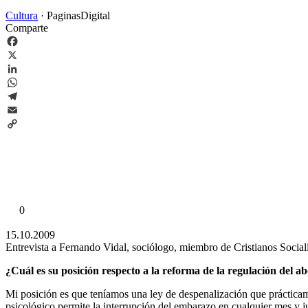
Cultura
·
PaginasDigital
Comparte
Facebook
X
LinkedIn
WhatsApp
Telegram
Email
Copy
Link
0
15.10.2009
Entrevista a Fernando Vidal, sociólogo, miembro de Cristianos Sociali
¿Cuál es su posición respecto a la reforma de la regulación del 
Mi posición es que teníamos una ley de despenalización que prácticamen
psicológico permite la interrupción del embarazo en cualquier mes y 