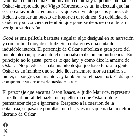
Mundial, cuando el nazismo invade la cultura y la política alemanas.
Oskar -interpretado por Viggo Mortensen- es un intelectual que ha
escrito a favor de la eutanasia, y que es invitado por los jerarcas del
Reich a ocupar un puesto de honor en el régimen. Su debilidad de
carácter y su conciencia tendrán que ponerse de acuerdo ante tan
vertiginosa decisión.
Good
es una película bastante singular, algo desigual en su narración
y con un final muy discutible. Sin embargo es una cinta de
indudable interés. El personaje de Oskar simboliza a gran parte del
pueblo alemán, que aceptó el nacionalsocialismo con indolencia. En
principio no le gusta, pero es lo que hay, y como dice la amante de
Oskar: "No puede ser mala una ideología que hace feliz a la gente".
Oskar es un hombre que se deja llevar siempre (por su madre, su
mujer, su suegro, su amante… y también por el nazismo). El día que
comprende su error es demasiado tarde.
El personaje que encarna Jason Isaacs, el judío Maurice, representa
la realidad moral del nazismo, aquello a lo que Oskar quiere
permanecer ciego e ignorante. Respecto a la cuestión de la
eutanasia, se pasa de puntillas por ella, y es más que nada un delirio
literario de Oskar.
Facebook