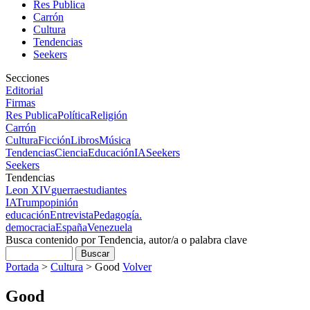
Res Publica
Carrón
Cultura
Tendencias
Seekers
Secciones
Editorial
Firmas
Res Publica
Política
Religión
Carrón
Cultura
Ficción
Libros
Música
Tendencias
Ciencia
Educación
IA
Seekers
Seekers
Tendencias
Leon XIV
guerra
estudiantes
IA
Trump
opinión
educación
Entrevista
Pedagogía.
democracia
España
Venezuela
Busca contenido por Tendencia, autor/a o palabra clave
Portada
>
Cultura
>
Good
Volver
Good