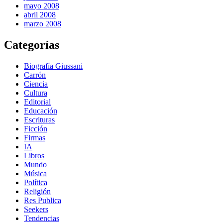
mayo 2008
abril 2008
marzo 2008
Categorías
Biografía Giussani
Carrón
Ciencia
Cultura
Editorial
Educación
Escrituras
Ficción
Firmas
IA
Libros
Mundo
Música
Política
Religión
Res Publica
Seekers
Tendencias