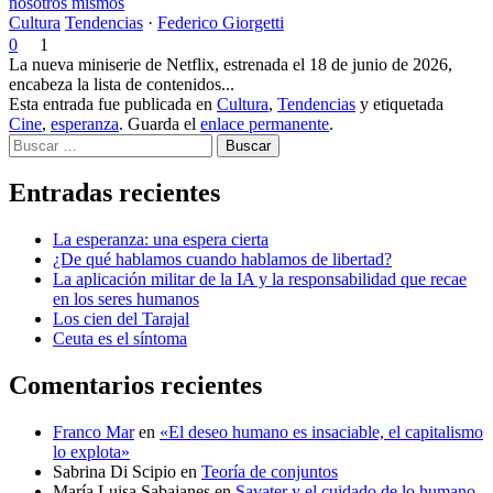
nosotros mismos
Cultura
Tendencias
·
Federico Giorgetti
0
1
La nueva miniserie de Netflix, estrenada el 18 de junio de 2026,
encabeza la lista de contenidos...
Esta entrada fue publicada en
Cultura
,
Tendencias
y etiquetada
Cine
,
esperanza
. Guarda el
enlace permanente
.
Buscar
Entradas recientes
La esperanza: una espera cierta
¿De qué hablamos cuando hablamos de libertad?
La aplicación militar de la IA y la responsabilidad que recae
en los seres humanos
Los cien del Tarajal
Ceuta es el síntoma
Comentarios recientes
Franco Mar
en
«El deseo humano es insaciable, el capitalismo
lo explota»
Sabrina Di Scipio
en
Teoría de conjuntos
María Luisa Sabajanes
en
Savater y el cuidado de lo humano