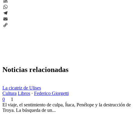
X
LinkedIn
WhatsApp
Telegram
Email
Copy
Link
Noticias relacionadas
La cicatriz de Ulises
Cultura
Libros
·
Federico Giorgetti
0
1
El viaje, el sentimiento de culpa, Ítaca, Penélope y la destrucción de
Troya. La búsqueda de un...