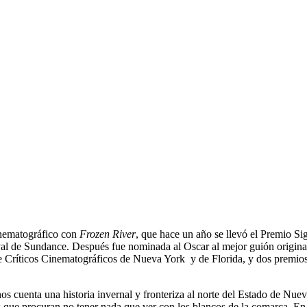
inematográfico con
Frozen River
, que hace un año se llevó el Premio Sig
val de Sundance. Después fue nominada al Oscar al mejor guión original
 Críticos Cinematográficos de Nueva York y de Florida, y dos premios
s cuenta una historia invernal y fronteriza al norte del Estado de Nue
 que procuran no tener nada que ver con los blancos de la comarca. En