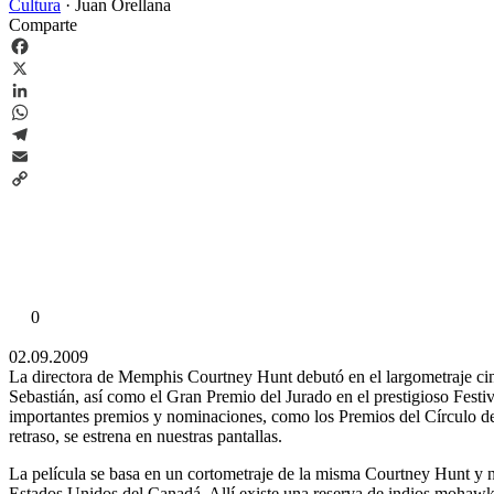
Cultura
·
Juan Orellana
Comparte
Facebook
X
LinkedIn
WhatsApp
Telegram
Email
Copy
Link
0
02.09.2009
La directora de Memphis Courtney Hunt debutó en el largometraje c
Sebastián, así como el Gran Premio del Jurado en el prestigioso Festi
importantes premios y nominaciones, como los Premios del Círculo de
retraso, se estrena en nuestras pantallas.
La película se basa en un cortometraje de la misma Courtney Hunt y no
Estados Unidos del Canadá. Allí existe una reserva de indios mohawk