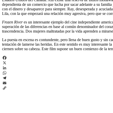
dependienta de un comercio que lucha por sacar adelante a su familia 
con el dinero y desaparece para siempre. Ray, desesperada y acuciada p
Lila, con la que empezará una relación muy agresiva, pero que se con
Frozen River
es un interesante ejemplo del cine independiente american
superación de las diferencias en base al común denominador del corazó
trascendencia. Dos mujeres maltratadas por la vida aprenden a mirarse a
La puesta en escena es contundente, pero llena de buen gusto y sin cae
tentación de lamerse las heridas. En este sentido es muy interesante la
ciernen sobre su cabeza. Este film supone un buen comienzo de la te
Facebook
X
LinkedIn
WhatsApp
Telegram
Email
Copy
Link