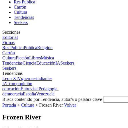
Res Publica
Carrón
Cultura
Tendencias
Seekers
Secciones
Editorial
Firmas
Res Publica
Política
Religión
Carrón
Cultura
Ficción
Libros
Música
Tendencias
Ciencia
Educación
IA
Seekers
Seekers
Tendencias
Leon XIV
guerra
estudiantes
IA
Trump
opinión
educación
Entrevista
Pedagogía.
democracia
España
Venezuela
Busca contenido por Tendencia, autor/a o palabra clave
Portada
>
Cultura
>
Frozen River
Volver
Frozen River