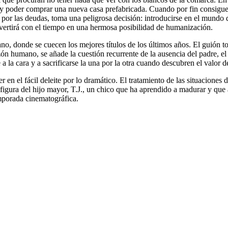
y poder comprar una nueva casa prefabricada. Cuando por fin consigue r
or las deudas, toma una peligrosa decisión: introducirse en el mundo de 
vertirá con el tiempo en una hermosa posibilidad de humanización.
o, donde se cuecen los mejores títulos de los últimos años. El guión toc
n humano, se añade la cuestión recurrente de la ausencia del padre, el s
 la cara y a sacrificarse la una por la otra cuando descubren el valor de
r en el fácil deleite por lo dramático. El tratamiento de las situacione
 figura del hijo mayor, T.J., un chico que ha aprendido a madurar y que 
mporada cinematográfica.