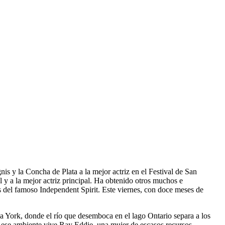
nis y la Concha de Plata a la mejor actriz en el Festival de San
 y a la mejor actriz principal. Ha obtenido otros muchos e
 del famoso Independent Spirit. Este viernes, con doce meses de
va York, donde el río que desemboca en el lago Ontario separa a los
 ese ambiente vive Ray Eddie, una mujer de escasos recursos,