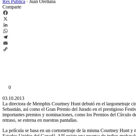
Res Publica
·
Juan Orellana
Comparte
Facebook
X
LinkedIn
WhatsApp
Telegram
Email
Copy
Link
0
03.10.2013
La directora de Memphis Courtney Hunt debutó en el largometraje c
Sebastián, así como el Gran Premio del Jurado en el prestigioso Festi
importantes premios y nominaciones, como los Premios del Círculo de
retraso, se estrena en nuestras pantallas.
La película se basa en un cortometraje de la misma Courtney Hunt y no
Estados Unidos del Canadá. Allí existe una reserva de indios mohawk