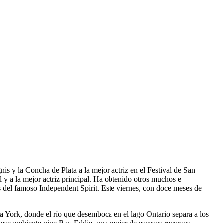
nis y la Concha de Plata a la mejor actriz en el Festival de San
 y a la mejor actriz principal. Ha obtenido otros muchos e
 del famoso Independent Spirit. Este viernes, con doce meses de
va York, donde el río que desemboca en el lago Ontario separa a los
 ese ambiente vive Ray Eddie, una mujer de escasos recursos,