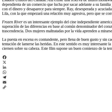
dependienta de un comercio que lucha por sacar adelante a su familia 
con el dinero y desaparece para siempre. Ray, desesperada y acuciada p
Lila, con la que empezará una relación muy agresiva, pero que se con
Frozen River
es un interesante ejemplo del cine independiente american
superación de las diferencias en base al común denominador del corazó
trascendencia. Dos mujeres maltratadas por la vida aprenden a mirarse a
La puesta en escena es contundente, pero llena de buen gusto y sin cae
tentación de lamerse las heridas. En este sentido es muy interesante la
ciernen sobre su cabeza. Este film supone un buen comienzo de la te
Facebook
X
LinkedIn
WhatsApp
Telegram
Email
Copy
Link