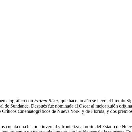
inematográfico con
Frozen River
, que hace un año se llevó el Premio Sig
val de Sundance. Después fue nominada al Oscar al mejor guión original
 Críticos Cinematográficos de Nueva York y de Florida, y dos premios
s cuenta una historia invernal y fronteriza al norte del Estado de Nue
 que procuran no tener nada que ver con los blancos de la comarca. En