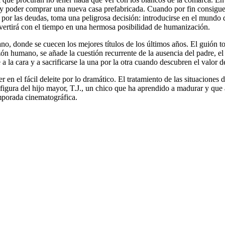
y poder comprar una nueva casa prefabricada. Cuando por fin consigue r
or las deudas, toma una peligrosa decisión: introducirse en el mundo de 
vertirá con el tiempo en una hermosa posibilidad de humanización.
o, donde se cuecen los mejores títulos de los últimos años. El guión toc
n humano, se añade la cuestión recurrente de la ausencia del padre, el s
 la cara y a sacrificarse la una por la otra cuando descubren el valor de
r en el fácil deleite por lo dramático. El tratamiento de las situacione
 figura del hijo mayor, T.J., un chico que ha aprendido a madurar y que 
mporada cinematográfica.