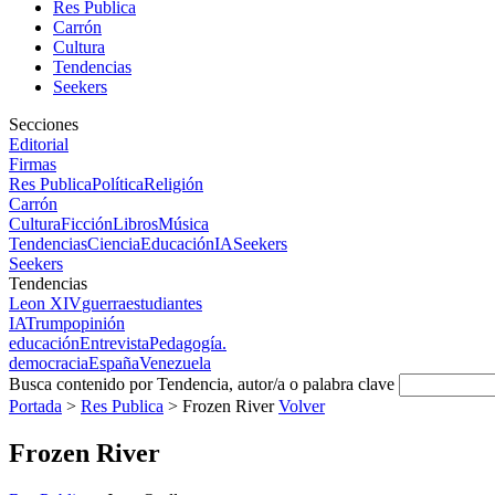
Res Publica
Carrón
Cultura
Tendencias
Seekers
Secciones
Editorial
Firmas
Res Publica
Política
Religión
Carrón
Cultura
Ficción
Libros
Música
Tendencias
Ciencia
Educación
IA
Seekers
Seekers
Tendencias
Leon XIV
guerra
estudiantes
IA
Trump
opinión
educación
Entrevista
Pedagogía.
democracia
España
Venezuela
Busca contenido por Tendencia, autor/a o palabra clave
Portada
>
Res Publica
>
Frozen River
Volver
Frozen River