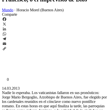
Mundo
·
Horacio Morel (Buenos Aires)
Comparte
Facebook
X
LinkedIn
WhatsApp
Telegram
Email
Copy
Link
0
14.03.2013
Nadie lo esperaba. Los vaticanistas fallaron en sus pronósticos:
Jorge Mario Bergoglio, Arzobispo de Buenos Aires, fue elegido por
los cardenales reunidos en el cónclave como nuevo pontífice
romano. En estas horas en que aquí finaliza la tarde, las parroquias