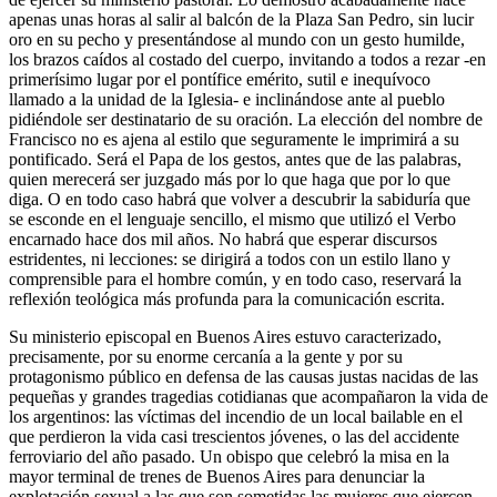
apenas unas horas al salir al balcón de la Plaza San Pedro, sin lucir
oro en su pecho y presentándose al mundo con un gesto humilde,
los brazos caídos al costado del cuerpo, invitando a todos a rezar -en
primerísimo lugar por el pontífice emérito, sutil e inequívoco
llamado a la unidad de la Iglesia- e inclinándose ante al pueblo
pidiéndole ser destinatario de su oración. La elección del nombre de
Francisco no es ajena al estilo que seguramente le imprimirá a su
pontificado. Será el Papa de los gestos, antes que de las palabras,
quien merecerá ser juzgado más por lo que haga que por lo que
diga. O en todo caso habrá que volver a descubrir la sabiduría que
se esconde en el lenguaje sencillo, el mismo que utilizó el Verbo
encarnado hace dos mil años. No habrá que esperar discursos
estridentes, ni lecciones: se dirigirá a todos con un estilo llano y
comprensible para el hombre común, y en todo caso, reservará la
reflexión teológica más profunda para la comunicación escrita.
Su ministerio episcopal en Buenos Aires estuvo caracterizado,
precisamente, por su enorme cercanía a la gente y por su
protagonismo público en defensa de las causas justas nacidas de las
pequeñas y grandes tragedias cotidianas que acompañaron la vida de
los argentinos: las víctimas del incendio de un local bailable en el
que perdieron la vida casi trescientos jóvenes, o las del accidente
ferroviario del año pasado. Un obispo que celebró la misa en la
mayor terminal de trenes de Buenos Aires para denunciar la
explotación sexual a las que son sometidas las mujeres que ejercen