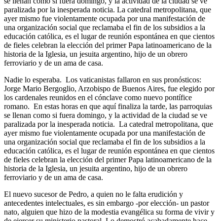
se llenan como si fuera domingo, y la actividad de la ciudad se ve
paralizada por la inesperada noticia. La catedral metropolitana, que
ayer mismo fue violentamente ocupada por una manifestación de
una organización social que reclamaba el fin de los subsidios a la
educación católica, es el lugar de reunión espontánea en que cientos
de fieles celebran la elección del primer Papa latinoamericano de la
historia de la Iglesia, un jesuita argentino, hijo de un obrero
ferroviario y de un ama de casa.
Nadie lo esperaba. Los vaticanistas fallaron en sus pronósticos:
Jorge Mario Bergoglio, Arzobispo de Buenos Aires, fue elegido por
los cardenales reunidos en el cónclave como nuevo pontífice
romano. En estas horas en que aquí finaliza la tarde, las parroquias
se llenan como si fuera domingo, y la actividad de la ciudad se ve
paralizada por la inesperada noticia. La catedral metropolitana, que
ayer mismo fue violentamente ocupada por una manifestación de
una organización social que reclamaba el fin de los subsidios a la
educación católica, es el lugar de reunión espontánea en que cientos
de fieles celebran la elección del primer Papa latinoamericano de la
historia de la Iglesia, un jesuita argentino, hijo de un obrero
ferroviario y de un ama de casa.
El nuevo sucesor de Pedro, a quien no le falta erudición y
antecedentes intelectuales, es sin embargo -por elección- un pastor
nato, alguien que hizo de la modestia evangélica su forma de vivir y
de ejercer su ministerio pastoral. Lo demostró acabadamente hace