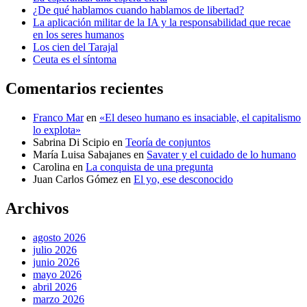
¿De qué hablamos cuando hablamos de libertad?
La aplicación militar de la IA y la responsabilidad que recae
en los seres humanos
Los cien del Tarajal
Ceuta es el síntoma
Comentarios recientes
Franco Mar
en
«El deseo humano es insaciable, el capitalismo
lo explota»
Sabrina Di Scipio
en
Teoría de conjuntos
María Luisa Sabajanes
en
Savater y el cuidado de lo humano
Carolina
en
La conquista de una pregunta
Juan Carlos Gómez
en
El yo, ese desconocido
Archivos
agosto 2026
julio 2026
junio 2026
mayo 2026
abril 2026
marzo 2026