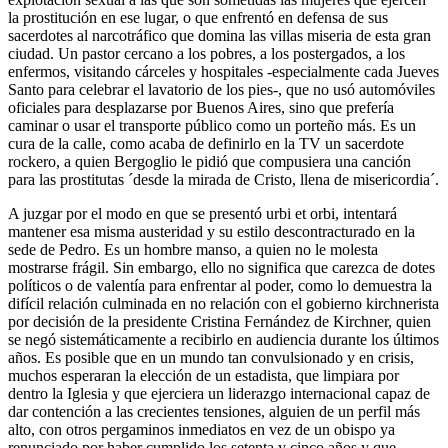
la prostitución en ese lugar, o que enfrentó en defensa de sus
sacerdotes al narcotráfico que domina las villas miseria de esta gran
ciudad. Un pastor cercano a los pobres, a los postergados, a los
enfermos, visitando cárceles y hospitales -especialmente cada Jueves
Santo para celebrar el lavatorio de los pies-, que no usó automóviles
oficiales para desplazarse por Buenos Aires, sino que prefería
caminar o usar el transporte público como un porteño más. Es un
cura de la calle, como acaba de definirlo en la TV un sacerdote
rockero, a quien Bergoglio le pidió que compusiera una canción
para las prostitutas ´desde la mirada de Cristo, llena de misericordia´.
A juzgar por el modo en que se presentó urbi et orbi, intentará
mantener esa misma austeridad y su estilo descontracturado en la
sede de Pedro. Es un hombre manso, a quien no le molesta
mostrarse frágil. Sin embargo, ello no significa que carezca de dotes
políticos o de valentía para enfrentar al poder, como lo demuestra la
difícil relación culminada en no relación con el gobierno kirchnerista
por decisión de la presidente Cristina Fernández de Kirchner, quien
se negó sistemáticamente a recibirlo en audiencia durante los últimos
años. Es posible que en un mundo tan convulsionado y en crisis,
muchos esperaran la elección de un estadista, que limpiara por
dentro la Iglesia y que ejerciera un liderazgo internacional capaz de
dar contención a las crecientes tensiones, alguien de un perfil más
alto, con otros pergaminos inmediatos en vez de un obispo ya
renunciado por haber cumplido los setenta y cinco años y que