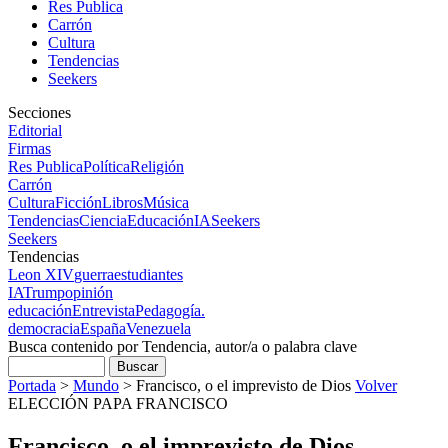
Res Publica
Carrón
Cultura
Tendencias
Seekers
Secciones
Editorial
Firmas
Res Publica
Política
Religión
Carrón
Cultura
Ficción
Libros
Música
Tendencias
Ciencia
Educación
IA
Seekers
Seekers
Tendencias
Leon XIV
guerra
estudiantes
IA
Trump
opinión
educación
Entrevista
Pedagogía.
democracia
España
Venezuela
Busca contenido por Tendencia, autor/a o palabra clave
Portada
>
Mundo
>
Francisco, o el imprevisto de Dios
Volver
ELECCIÓN PAPA FRANCISCO
Francisco, o el imprevisto de Dios