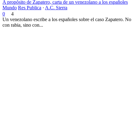
A propósito de Zapatero, carta de un venezolano a los españoles
Mundo
Res Publica
·
A.C. Sierra
0
4
Un venezolano escribe a los españoles sobre el caso Zapatero. No
con rabia, sino con...