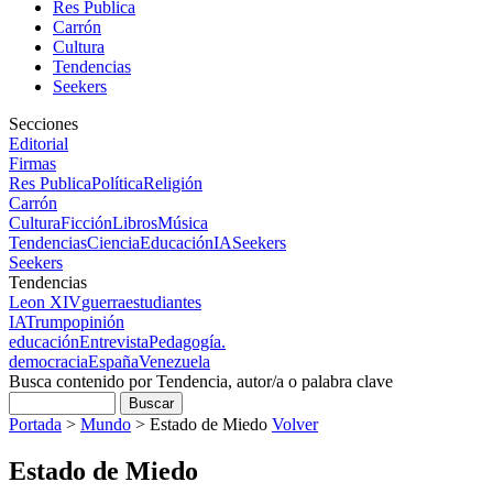
Res Publica
Carrón
Cultura
Tendencias
Seekers
Secciones
Editorial
Firmas
Res Publica
Política
Religión
Carrón
Cultura
Ficción
Libros
Música
Tendencias
Ciencia
Educación
IA
Seekers
Seekers
Tendencias
Leon XIV
guerra
estudiantes
IA
Trump
opinión
educación
Entrevista
Pedagogía.
democracia
España
Venezuela
Busca contenido por Tendencia, autor/a o palabra clave
Portada
>
Mundo
>
Estado de Miedo
Volver
Estado de Miedo