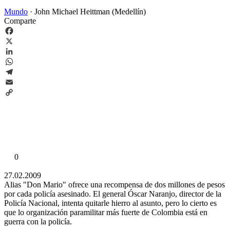
Mundo
·
John Michael Heittman (Medellín)
Comparte
Facebook
X
LinkedIn
WhatsApp
Telegram
Email
Copy
Link
0
27.02.2009
Alias "Don Mario" ofrece una recompensa de dos millones de pesos
por cada policía asesinado. El general Óscar Naranjo, director de la
Policía Nacional, intenta quitarle hierro al asunto, pero lo cierto es
que lo organización paramilitar más fuerte de Colombia está en
guerra con la policía.