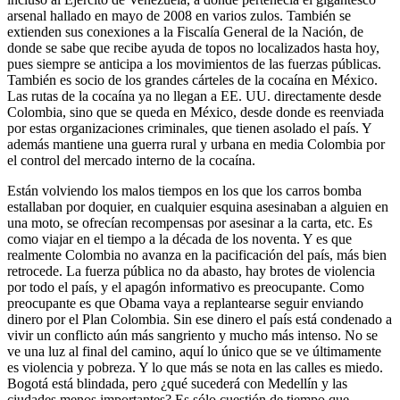
arsenal hallado en mayo de 2008 en varios zulos. También se
extienden sus conexiones a la Fiscalía General de la Nación, de
donde se sabe que recibe ayuda de topos no localizados hasta hoy,
pues siempre se anticipa a los movimientos de las fuerzas públicas.
También es socio de los grandes cárteles de la cocaína en México.
Las rutas de la cocaína ya no llegan a EE. UU. directamente desde
Colombia, sino que se queda en México, desde donde es reenviada
por estas organizaciones criminales, que tienen asolado el país. Y
además mantiene una guerra rural y urbana en media Colombia por
el control del mercado interno de la cocaína.
Están volviendo los malos tiempos en los que los carros bomba
estallaban por doquier, en cualquier esquina asesinaban a alguien en
una moto, se ofrecían recompensas por asesinar a la carta, etc. Es
como viajar en el tiempo a la década de los noventa. Y es que
realmente Colombia no avanza en la pacificación del país, más bien
retrocede. La fuerza pública no da abasto, hay brotes de violencia
por todo el país, y el apagón informativo es preocupante. Como
preocupante es que Obama vaya a replantearse seguir enviando
dinero por el Plan Colombia. Sin ese dinero el país está condenado a
vivir un conflicto aún más sangriento y mucho más intenso. No se
ve una luz al final del camino, aquí lo único que se ve últimamente
es violencia y pobreza. Y lo que más se nota en las calles es miedo.
Bogotá está blindada, pero ¿qué sucederá con Medellín y las
ciudades menos importantes? Es sólo cuestión de tiempo que