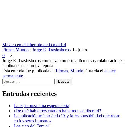
México en el laberinto de la maldad
Firmas
Mundo
·
Jorge E. Traslosheros
,
I - junio
0
3
Jorge E. Traslosheros comienza con este artículo sus colaboraciones
habituales en la nueva época...
Esta entrada fue publicada en
Firmas
,
Mundo
. Guarda el
enlace
permanente
.
Buscar
Entradas recientes
La esperanza: una espera cierta
¿De qué hablamos cuando hablamos de libertad?
La aplicación militar de la IA y la responsabilidad que recae
en los seres humanos
Los cien del Tarajal