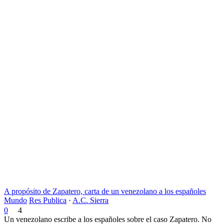
A propósito de Zapatero, carta de un venezolano a los españoles
Mundo
Res Publica
·
A.C. Sierra
0
4
Un venezolano escribe a los españoles sobre el caso Zapatero. No