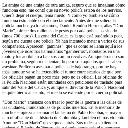
La amiga de una amiga de otra amiga, seguro que se imaginan cómo
funciona esto, me contó que su novio policía estaba de los nervios.
Quería dejar el cuerpo, tenía miedo. Y como yo también sé cómo
funciona esto hablé con él directamente. Antes de que saliera la
noticia muchos ya lo sabíamos, Daniel Rendón Herrera, alias "Don
Mario", ofrece dos millones de pesos por cada policía asesinado
(unos 700 euros). La zona del Cauca es la que está pasándolo peor,
según me cuenta este policía. Ya han intentado matar a varios de sus
compañeros. Aparecen "gamines", que es como se llama aquí a los
jóvenes que nosotros llamaríamos "gamberros", montados en una
moto y los acribillan a balazos con un revólver. Aunque ésos no son
un problema, según me cuentan, lo peor son aquellos que sí saben
asesinar. Prefieren asesinar a policías de bajo rango, porque hay
más; aunque ya se ha extendido el rumor entre sicarios de que por
los oficiales pagan un poco más, pero no es oficial. Las oficinas de
la Policía Nacional están inundadas con peticiones de traslado para
salir del Valle del Cauca y, aunque el director de la Policía Nacional
le quite hierro al asunto, el miedo se extiende por el cuerpo policial.
"Don Mario" amenaza con traer lo peor de la guerra a las calles de
las ciudades, inundándolas de policías muertos. En la memoria de
muchos empieza a asomar el fantasma de Pablo Escobar, el mayor
narcotraficante de la historia de Colombia y también el más violento.
Aunque "Don Mario" no se queda atrás. Sus redes se extienden
incluso al Ejército de Venezuela, a donde pertenecía el gigantesco