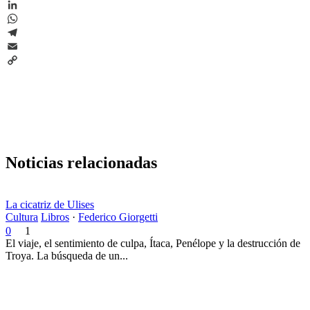
X
LinkedIn
WhatsApp
Telegram
Email
Copy
Link
Noticias relacionadas
La cicatriz de Ulises
Cultura
Libros
·
Federico Giorgetti
0
1
El viaje, el sentimiento de culpa, Ítaca, Penélope y la destrucción de
Troya. La búsqueda de un...