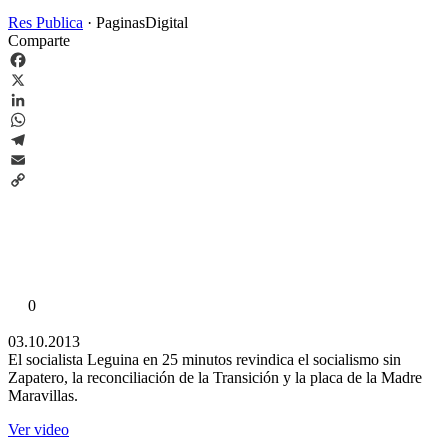
Res Publica
·
PaginasDigital
Comparte
Facebook
X
LinkedIn
WhatsApp
Telegram
Email
Copy
Link
0
03.10.2013
El socialista Leguina en 25 minutos revindica el socialismo sin
Zapatero, la reconciliación de la Transición y la placa de la Madre
Maravillas.
Ver video