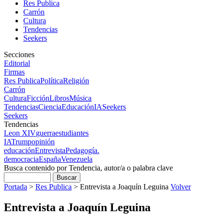
Res Publica
Carrón
Cultura
Tendencias
Seekers
Secciones
Editorial
Firmas
Res Publica
Política
Religión
Carrón
Cultura
Ficción
Libros
Música
Tendencias
Ciencia
Educación
IA
Seekers
Seekers
Tendencias
Leon XIV
guerra
estudiantes
IA
Trump
opinión
educación
Entrevista
Pedagogía.
democracia
España
Venezuela
Busca contenido por Tendencia, autor/a o palabra clave
Portada
>
Res Publica
>
Entrevista a Joaquín Leguina
Volver
Entrevista a Joaquín Leguina