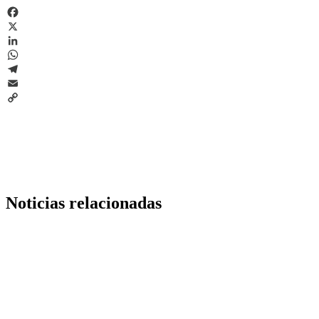
Facebook
X
LinkedIn
WhatsApp
Telegram
Email
Copy
Link
Noticias relacionadas