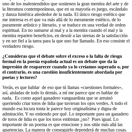
uno de los malentendidos que sostienen la gran mentira del arte y de
la literatura contemporáneas, que en su mayoría es juego, escándalo
y danza histérica alrededor de la nada. El único riesgo estético que
me interesa es el que va más allá de lo meramente estético, de lo
puramente artístico y literario, y se traduce en una verdad de orden
espiritual. En no sumarse al mal y a la mentira cuando el mal y la
mentira reparten beneficios, en desoír a las sirenas de la satisfacción
y en ser fiel a la tarea para la que uno fue llamado. En eso consiste el
verdadero riesgo.
¿Consideras que el debate sobre el exceso o la falta de riesgo
formal en la poesía española actual es un debate que da la
impresión de reaparecer cuando ya lo creíamos superado o, por
el contrario, es una cuestión insuficientemente abordada por
poetas y lectores?
Verás, es que hablar de eso que tú llamas «cuestiones formales»,
así, aisladas de todo lo demás, a mí me parece que es hablar de
nada. Es como aquel ganadero vanguardista que se arruinó
queriendo criar toros de lidia que tuvieran los ojos verdes. A todo el
mundo esa locura tonta le parece hoy originalísima y digna de
admiración. Y no entiendo por qué. Lo importante para un ganadero
de toros de lidia es que los toros embistan ¿no? Pues igual. Lo
importante de un poema es que emocione y nos sitúe más allá las
apariencias. La manera de conseguirlo dependerá de muchas cosas.