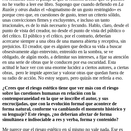
no he vuelto a leer ese libro. Supongo que cuando defiendo en
La
Razón y otras dudas
el «dogmatismo de un gusto restringido» es
porque creo que, en cuestiones de gusto, tener un criterio sólido,
unas convicciones firmes y excluyentes, e incluso un tanto
irracionales, es de lo más necesario y fecundo. Hablo, claro, desde el
punto de vista del creador, no desde el punto de vista del público o
del crítico. El público y el crítico, por el contrario, deberían
acercarse siempre a una obra de una manera abierta y receptiva, sin
prejuicios. El creador, que es alguien que dedica su vida a buscar
obsesivamente algo entrevisto, entreoído en la sombra, se ve
obligado, de algún modo, a delimitar sus intereses, a fijar su atención
en una serie de obras que le conducen por esa oscuridad. Esta
actitud le hace ver con una enorme lucidez a ciertos autores, a ciertas
obras, pero le impide apreciar y valorar otras que quedan fuera de
su radio de acción. No estoy seguro, pero quizás me refería a eso.
¿Crees que el riesgo estético tiene que ver más con el riesgo
sobre las cuestiones humanas en relación con la
contemporaneidad en la que se inscribe el autor, y sus
encrucijadas, que con la evolución formal que acontece de
forma natural, conforme va cambiando el momento histórico y
su lenguaje? Este riesgo, ¿no deberían afectar de forma
simultánea e indisociable a res y verba, forma y contenido?
Me parece que el riesgo estético en sí mismo no vale nada. Ese es