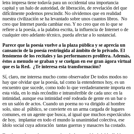
letra impresa tiene todavía para un occidental una importancia
capital y un halo de autoridad, de liberación, de revelación del que
difícilmente podemos prescindir. No olvidemos que en realidad
nuestra civilización se ha levantado sobre unos cuantos libros. No
creo que Internet pueda cambiar eso. Y no creo que en lo que se
refiere a la poesía, a la palabra escrita, la influencia de Internet o de
cualquier otro adelanto técnico, pueda afectar a lo sustancial.
Parece que la poesía vuelve a la plaza pública y se aprecia un
cansancio de la poesía restringida al ámbito de lo privado. El
fenómeno de los recitales y las performances prolifera. Además,
éstos a menudo se graban y se cuelgan en ese gran ágora virtual
que es la Red. ¿Te interesa esta transformación?
Sí, claro, me interesa mucho como observador De todos modos no
hay que olvidar que la poesía, tal como la entendemos hoy, es un
encuentro que sucede, como todo lo que verdaderamente importa en
esta vida, en lo más recóndito e intransferible de cada uno: en la
intimidad, aunque esa intimidad esté rodeada de gente en un bar o
en un salón de actos. Cuando un poema no va dirigido al hombre
solo, sino al público, se convierte en un arma cargada de lugares
comunes, en un agente que busca, al igual que muchos espectáculos
de hoy, implantar en todo el mundo la unanimidad colectiva, ese
ídolo social cuya adoración tantas guerras y masacres ha costado.