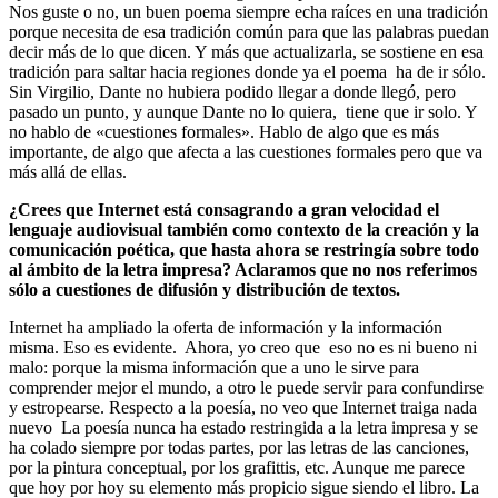
Nos guste o no, un buen poema siempre echa raíces en una tradición
porque necesita de esa tradición común para que las palabras puedan
decir más de lo que dicen. Y más que actualizarla, se sostiene en esa
tradición para saltar hacia regiones donde ya el poema ha de ir sólo.
Sin Virgilio, Dante no hubiera podido llegar a donde llegó, pero
pasado un punto, y aunque Dante no lo quiera, tiene que ir solo. Y
no hablo de «cuestiones formales». Hablo de algo que es más
importante, de algo que afecta a las cuestiones formales pero que va
más allá de ellas.
¿Crees que Internet está consagrando a gran velocidad el
lenguaje audiovisual también como contexto de la creación y la
comunicación poética, que hasta ahora se restringía sobre todo
al ámbito de la letra impresa? Aclaramos que no nos referimos
sólo a cuestiones de difusión y distribución de textos.
Internet ha ampliado la oferta de información y la información
misma. Eso es evidente. Ahora, yo creo que eso no es ni bueno ni
malo: porque la misma información que a uno le sirve para
comprender mejor el mundo, a otro le puede servir para confundirse
y estropearse. Respecto a la poesía, no veo que Internet traiga nada
nuevo La poesía nunca ha estado restringida a la letra impresa y se
ha colado siempre por todas partes, por las letras de las canciones,
por la pintura conceptual, por los grafittis, etc. Aunque me parece
que hoy por hoy su elemento más propicio sigue siendo el libro. La