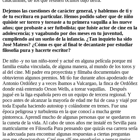
catacumbas, de los que resisten ocultos bajo tierra.
Dejemos las cuestiones de carácter general, y hablemos de ti y
de tu escritura en particular. Hemos podido saber que de niño
quisiste ser torero y toreaste a tu primera vaquilla a los nueve
años; que probaste a ser futbolista; que fuiste actor de cine en la
adolescencia; y vagabundo por dos meses en tu juventud,
cumpliendo así un sueño de la infancia. ¿Tan inquieto ha sido
José Mateos? ¿Cómo es que al final te decantaste por estudiar
filosofía pura y hacerte escritor?
De niño -y no tan niño-toreé y actué en alguna película porque mi
familia estaba vinculada, de alguna manera, al mundo de los toros y
al del cine. Mi padre era proyectista y filmaba documentales que
obtuvieron algunos premios. Mi tío fue durante años apoderado de
Antonio Ordóñez y a veces íbamos a Valcargao, la finca de Ordóñez
donde está enterrado Orson Wells, a torear vaquillas. Después
jugué en la liga española pero en un equipo de tercera regional. Y
poco antes de alcanzar la mayoría de edad me fui de casa y viajé por
toda España haciendo autostop y colándome en trenes. Fue una
época peligrosa y turbulenta en la que conocí a mucha gente
pintoresca. Aprendí mucho de algunas personas que se quedaron en
la cuneta de la vida. Al cabo de unos años me instalé en Sevilla para
matricularme en Filosofía Pura pensando que quizás esa carrera sería
la adecuada para encontrar algunas respuestas a ciertas preguntas
que me obsesionaban. Creí que allí me enseñarían a pensar mejor.