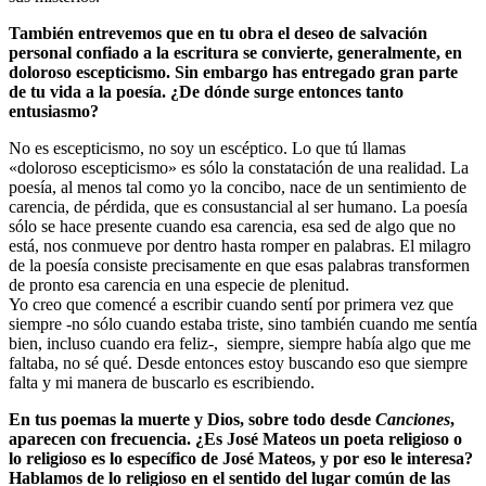
También entrevemos que en tu obra el deseo de salvación
personal confiado a la escritura se convierte, generalmente, en
doloroso escepticismo. Sin embargo has entregado gran parte
de tu vida a la poesía. ¿De dónde surge entonces tanto
entusiasmo?
No es escepticismo, no soy un escéptico. Lo que tú llamas
«doloroso escepticismo» es sólo la constatación de una realidad. La
poesía, al menos tal como yo la concibo, nace de un sentimiento de
carencia, de pérdida, que es consustancial al ser humano. La poesía
sólo se hace presente cuando esa carencia, esa sed de algo que no
está, nos conmueve por dentro hasta romper en palabras. El milagro
de la poesía consiste precisamente en que esas palabras transformen
de pronto esa carencia en una especie de plenitud.
Yo creo que comencé a escribir cuando sentí por primera vez que
siempre -no sólo cuando estaba triste, sino también cuando me sentía
bien, incluso cuando era feliz-, siempre, siempre había algo que me
faltaba, no sé qué. Desde entonces estoy buscando eso que siempre
falta y mi manera de buscarlo es escribiendo.
En tus poemas la muerte y Dios, sobre todo desde
Canciones
,
aparecen con frecuencia. ¿Es José Mateos un poeta religioso o
lo religioso es lo específico de José Mateos, y por eso le interesa?
Hablamos de lo religioso en el sentido del lugar común de las