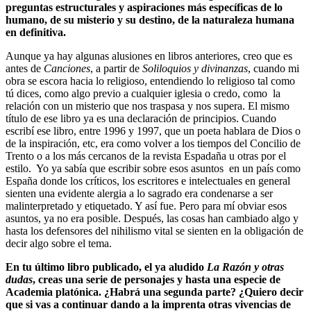
preguntas estructurales y aspiraciones más específicas de lo
humano, de su misterio y su destino, de la naturaleza humana
en definitiva.
Aunque ya hay algunas alusiones en libros anteriores, creo que es
antes de
Canciones
, a partir de
Soliloquios y divinanzas
, cuando mi
obra se escora hacia lo religioso, entendiendo lo religioso tal como
tú dices, como algo previo a cualquier iglesia o credo, como la
relación con un misterio que nos traspasa y nos supera. El mismo
título de ese libro ya es una declaración de principios. Cuando
escribí ese libro, entre 1996 y 1997, que un poeta hablara de Dios o
de la inspiración, etc, era como volver a los tiempos del Concilio de
Trento o a los más cercanos de la revista Espadaña u otras por el
estilo. Yo ya sabía que escribir sobre esos asuntos en un país como
España donde los críticos, los escritores e intelectuales en general
sienten una evidente alergia a lo sagrado era condenarse a ser
malinterpretado y etiquetado. Y así fue. Pero para mí obviar esos
asuntos, ya no era posible. Después, las cosas han cambiado algo y
hasta los defensores del nihilismo vital se sienten en la obligación de
decir algo sobre el tema.
En tu último libro publicado, el ya aludido
La Razón y otras
dudas
, creas una serie de personajes y hasta una especie de
Academia platónica. ¿Habrá una segunda parte? ¿Quiero decir
que si vas a continuar dando a la imprenta otras vivencias de