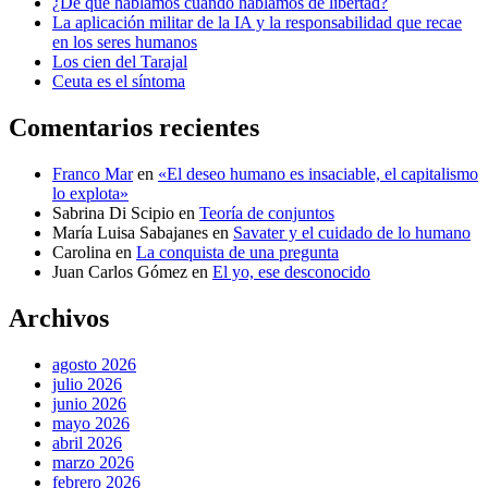
¿De qué hablamos cuando hablamos de libertad?
La aplicación militar de la IA y la responsabilidad que recae
en los seres humanos
Los cien del Tarajal
Ceuta es el síntoma
Comentarios recientes
Franco Mar
en
«El deseo humano es insaciable, el capitalismo
lo explota»
Sabrina Di Scipio
en
Teoría de conjuntos
María Luisa Sabajanes
en
Savater y el cuidado de lo humano
Carolina
en
La conquista de una pregunta
Juan Carlos Gómez
en
El yo, ese desconocido
Archivos
agosto 2026
julio 2026
junio 2026
mayo 2026
abril 2026
marzo 2026
febrero 2026