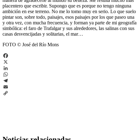
manera de agradecerle al mundo su belleza. Me resulta mucho más
placentero que escribir. Supongo que es porque no tengo ninguna
ambición en ese terreno. No me lo tomo muy en serio. Lo que suelo
pintar son, sobre todo, paisajes, esos paisajes por los que paseo una
y otra vez, con mucha frecuencia, y forman ya parte de mi geografía
simbólica: el faro de Trafalgar y sus alrededores, las salinas con sus
casas desvencijadas y solitarias, el mar…
FOTO © José del Río Mons
Facebook
X
LinkedIn
WhatsApp
Telegram
Email
Copy
Link
Noticias relacionadas