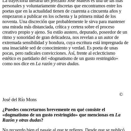
La trayectoria literaria del jerezano José Mateos es una de las más
personales y voluntariamente discretas que encontramos entre los
poetas que en la actualidad tienen de cuarenta a cincuenta años y
empezaron a publicar en los ochenta y la primera mitad de los
noventa. Una discreción que probablemente le sirva para mantener
una mirada más distanciada, crítica y certera sobre el proceso
creativo propio y ajeno. Su estilo austero, depurado, poseedor de un
ritmo y sonoridad de gran delicadeza, nos revelan a un autor de
extremada sensibilidad y hondura, cuya escritura está impregnada de
una insaciable sed de conocimiento y verdad. Es poeta de unas
pocas, pero radicales convicciones. Así, frente al eclecticismo
estético es partidario del «dogmatismo de un gusto restringido»
como nos dice en
La razón y otras dudas
.
©
José del Río Mons
¿Puedes concretarnos brevemente en qué consiste el
«dogmatismo de un gusto restringido» que mencionas en
La
Razón y otras dudas
?
No recuerdo bien el pasaje al que te refieres. Desde que se publicó