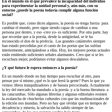
En el mundo en el que prevalece la incapacidad del individuo
para experimentar la unidad personal y, aún más, con su
entorno ¿puede la poesía todavía cumplir alguna función
social?
Es posible que, como dicen algunos, la poesía no tenga fuerza para
cambiar el mundo, pero sigue siendo capaz de cambiar a una
persona por dentro, y eso -creo yo- es suficiente. Por otra parte, hay
que recordar que a la poesía, desde la antigüedad, se le ha
reconocido el don de la profecía. Las grandes catástrofes siempre
han estado precedidas por el canto de los poetas que las sufrían
interiormente, anticipándose a ellas. Hoy, los mejores poetas actuales
están emitiendo suficientes señales alarmantes. Creo que si se les
escuchara mejor, podríamos evitar algunos descalabros.
¿Y qué futuro le espera entonces a la poesía?
En un mundo donde no hay tiempo para escuchar al otro, para
pensar por sí mismo ¿qué es lo que leerá la gente? Pues lo que ya
vemos: libros tranquilizadores y de basura precocinada. Actualmente
la ley del mercado ha mandado a la poesía -y a la buena literatura- a
las catacumbas. Sólo algunas librerías y algunas editoriales resisten
la avalancha de chucherías culturales con que las multinacionales de
la edición nos inundan. Pero no hay que olvidar que en tiempos de
decadencia y miseria, la salvación ha salido siempre de las