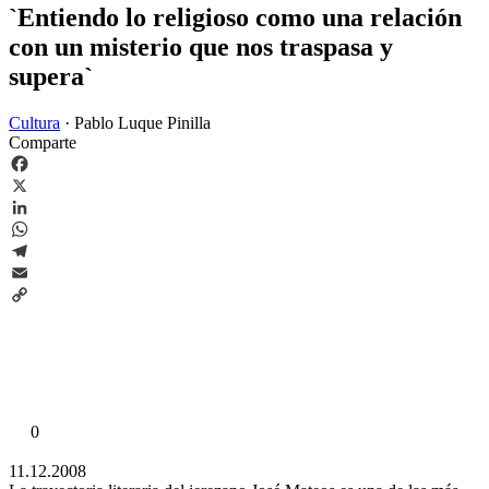
`Entiendo lo religioso como una relación
con un misterio que nos traspasa y
supera`
Cultura
·
Pablo Luque Pinilla
Comparte
Facebook
X
LinkedIn
WhatsApp
Telegram
Email
Copy
Link
0
11.12.2008