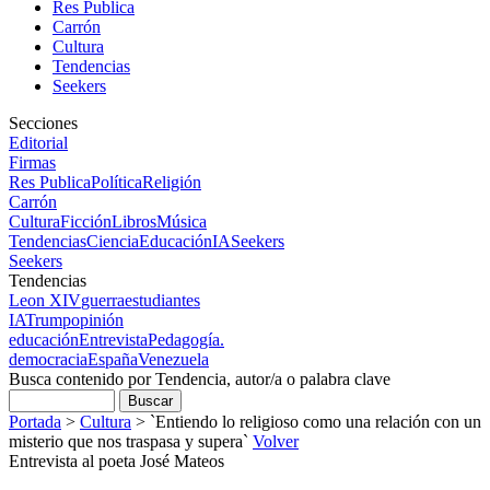
Res Publica
Carrón
Cultura
Tendencias
Seekers
Secciones
Editorial
Firmas
Res Publica
Política
Religión
Carrón
Cultura
Ficción
Libros
Música
Tendencias
Ciencia
Educación
IA
Seekers
Seekers
Tendencias
Leon XIV
guerra
estudiantes
IA
Trump
opinión
educación
Entrevista
Pedagogía.
democracia
España
Venezuela
Busca contenido por Tendencia, autor/a o palabra clave
Portada
>
Cultura
>
`Entiendo lo religioso como una relación con un
misterio que nos traspasa y supera`
Volver
Entrevista al poeta José Mateos