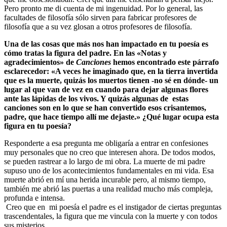
Pero pronto me di cuenta de mi ingenuidad. Por lo general, las
facultades de filosofía sólo sirven para fabricar profesores de
filosofía que a su vez glosan a otros profesores de filosofía.
Una de las cosas que más nos han impactado en tu poesía es
cómo tratas la figura del padre. En las «Notas y
agradecimientos» de
Canciones
hemos encontrado este párrafo
esclarecedor: «A veces he imaginado que, en la tierra invertida
que es la muerte, quizás los muertos tienen -no sé en dónde- un
lugar al que van de vez en cuando para dejar algunas flores
ante las lápidas de los vivos. Y quizás algunas de estas
canciones son en lo que se han convertido esos crisantemos,
padre, que hace tiempo allí me dejaste.» ¿Qué lugar ocupa esta
figura en tu poesía?
Responderte a esa pregunta me obligaría a entrar en confesiones
muy personales que no creo que interesen ahora. De todos modos,
se pueden rastrear a lo largo de mi obra. La muerte de mi padre
supuso uno de los acontecimientos fundamentales en mi vida. Esa
muerte abrió en mí una herida incurable pero, al mismo tiempo,
también me abrió las puertas a una realidad mucho más compleja,
profunda e intensa.
Creo que en mi poesía el padre es el instigador de ciertas preguntas
trascendentales, la figura que me vincula con la muerte y con todos
sus misterios.