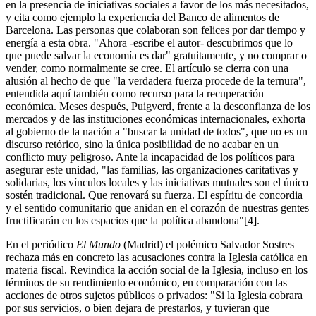
en la presencia de iniciativas sociales a favor de los más necesitados,
y cita como ejemplo la experiencia del Banco de alimentos de
Barcelona. Las personas que colaboran son felices por dar tiempo y
energía a esta obra. "Ahora -escribe el autor- descubrimos que lo
que puede salvar la economía es dar" gratuitamente, y no comprar o
vender, como normalmente se cree. El artículo se cierra con una
alusión al hecho de que "la verdadera fuerza procede de la ternura",
entendida aquí también como recurso para la recuperación
económica. Meses después, Puigverd, frente a la desconfianza de los
mercados y de las instituciones económicas internacionales, exhorta
al gobierno de la nación a "buscar la unidad de todos", que no es un
discurso retórico, sino la única posibilidad de no acabar en un
conflicto muy peligroso. Ante la incapacidad de los políticos para
asegurar este unidad, "las familias, las organizaciones caritativas y
solidarias, los vínculos locales y las iniciativas mutuales son el único
sostén tradicional. Que renovará su fuerza. El espíritu de concordia
y el sentido comunitario que anidan en el corazón de nuestras gentes
fructificarán en los espacios que la política abandona"[4].
En el periódico
El Mundo
(Madrid) el polémico Salvador Sostres
rechaza más en concreto las acusaciones contra la Iglesia católica en
materia fiscal. Revindica la acción social de la Iglesia, incluso en los
términos de su rendimiento económico, en comparación con las
acciones de otros sujetos públicos o privados: "Si la Iglesia cobrara
por sus servicios, o bien dejara de prestarlos, y tuvieran que