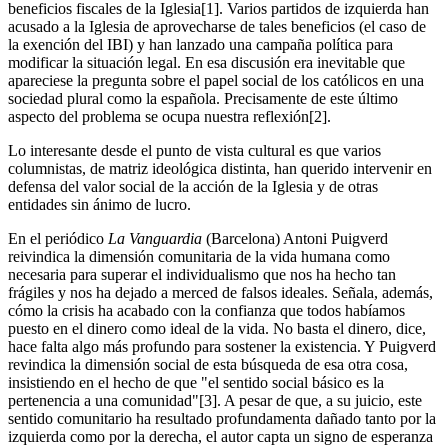
beneficios fiscales de la Iglesia[1]. Varios partidos de izquierda han
acusado a la Iglesia de aprovecharse de tales beneficios (el caso de
la exención del IBI) y han lanzado una campaña política para
modificar la situación legal. En esa discusión era inevitable que
apareciese la pregunta sobre el papel social de los católicos en una
sociedad plural como la española. Precisamente de este último
aspecto del problema se ocupa nuestra reflexión[2].
Lo interesante desde el punto de vista cultural es que varios
columnistas, de matriz ideológica distinta, han querido intervenir en
defensa del valor social de la acción de la Iglesia y de otras
entidades sin ánimo de lucro.
En el periódico
La Vanguardia
(Barcelona) Antoni Puigverd
reivindica la dimensión comunitaria de la vida humana como
necesaria para superar el individualismo que nos ha hecho tan
frágiles y nos ha dejado a merced de falsos ideales. Señala, además,
cómo la crisis ha acabado con la confianza que todos habíamos
puesto en el dinero como ideal de la vida. No basta el dinero, dice,
hace falta algo más profundo para sostener la existencia. Y Puigverd
revindica la dimensión social de esta búsqueda de esa otra cosa,
insistiendo en el hecho de que "el sentido social básico es la
pertenencia a una comunidad"[3]. A pesar de que, a su juicio, este
sentido comunitario ha resultado profundamenta dañado tanto por la
izquierda como por la derecha, el autor capta un signo de esperanza