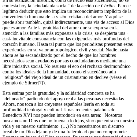
En su realización histórica, como de hecho está sucediendo, no se
contesta hoy la "ciudadanía social" de la acción de
Cáritas
. Parece
legítimo deducir que esto implica un reconocimiento implícito de la
conveniencia humana de la visión cristiana del amor. Y aquí se
puede abrir también, quizá indirectamente, una vía de acceso al Dios
que es amor. Ante la gratuidad del amor que se expresa en la
atención a las familias más expuestas a la crisis, se despierta una -
casi- inevitable consonancia con las exigencias más profundas del
corazón humano. Hasta tal punto que los periodistas presentan estas
experiencias en su valor antropológico, civil y social. Nadie hasta
ahora se ha escandalizado por el hecho de que los hombres
necesitados sean ayudados por sus conciudadanos mediante una
libre iniciativa social. No resuena el eco del rechazo decimonónico
contra los ideales de la humanidad, como el sucedáneo aún
"religioso" del viejo ideal de un cristianismo en declive (véase el
ejemplo de Stirner[7]).
Esta estima por la gratuidad y la solidaridad concreta se ha
"delineado" partiendo del apoyo real a las personas necesitadas.
Ahora, nos toca a los creyentes españoles leerla en toda su
profundidad teologal y cultural. Unas recientes palabras de
Benedicto XVI nos pueden introducir en esta tarea: "Nosotros
buscamos un Dios que no truena a lo lejos, sino que entra en nuestra
vida y en nuestro sufrimiento. (…) No necesitamos un discurso
irreal de un Dios lejano y de una fraternidad que no compromete.