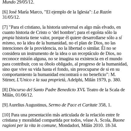
Mundo
29/05/12.
[6] José María Marco, "El ejemplo de la Iglesia":
La Razón
31/05/12.
[7] "Para el cristiano, la historia universal es algo más elvado, en
cuanto historia de Cristo o ‘del hombre'; para el egoísta sólo la
propia
historia tiene valor, porque él quiere desarrollarse sólo a
sí
mismo
, no la idea de la humanidad, no el plan de Dios, no las
intenciones de la providencia, no la libertad o similar. Él no se
considera un instrumento de la idea o un receptáculo de Dios, no
reconoce misión alguna, no se imagina su existencia en el mundo
para contribuir, con su óbolo obligado, al progreso de la humanidad,
sino que vive su vida hasta el fondo, sin preocuparse de si en su
comportamiento la humanidad encontrará o no beneficio": M.
Stirner,
L'Unico e la sua proprietà
, Adelphi, Milán 1979, p. 380.
[8]
Discurso del Santo Padre Benedicto XVI
.
Teatro de la Scala de
Milán, 01/06/12.
[9] Aurelius Augustinus,
Sermo de Pace et Caritate
358, 1.
[10] Para una presentación más articulada de la relación entre fe
cristiana y moralidad compartida por todos, véase A. Scola,
Buone
ragioni per la vita in comune
, Mondadori, Milán 2010. 18-34.