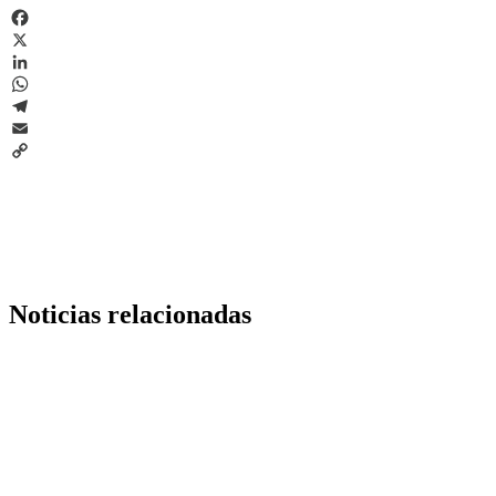
Facebook
X
LinkedIn
WhatsApp
Telegram
Email
Copy
Link
Noticias relacionadas