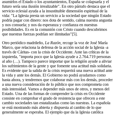
asumirlos el Estado o los ayuntamientos, España se colapsaría y el
futuro sería una ilusión irrealizable". En otro párrafo destaca que el
servicio eclesial ayuda a la insustituible dimensión espiritual de la
vida: "La Iglesia presta un servicio a la sociedad que ningún Estado
podría pagar con dinero: nos dota de sentido, calma nuestra angustia
y nos consuela; y nos da esperanza y confianza en nuestras
posibilidades. Es en la comunión con Cristo cuando descubrimos
que nuestras fuerzas podrían ser ilimitadas"[5].
Otro periódico madrileño,
La Razón,
recoge la voz de José María
Marco, que relaciona la defensa de la acción social de la Iglesia -a
través de Cáritas- con la crisis de Occidente. Ante las críticas de la
izquierda, "importa poco que la Iglesia ayude a 2.764.719 personas
al año (…). Tampoco parece importar que la religión ayude a aliviar
los sufrimientos de la gente y que fomente una actitud más solidaria.
Es evidente que la salida de la crisis requerirá una nueva actitud ante
la vida y ante los demás. El Gobierno no podrá ayudarnos como
hasta ahora, y tendremos que colaborar más con los demás, proceder
a una nueva consideración de lo público que nos comprometa con
más intensidad. Vamos a depender más unos de otros, y menos del
Estado. Una de las formas de comprender la crisis en Occidente
consiste en comprobar el grado de resistencia que ofrecen a este
cambio sociedades tan estatalizadas como las nuestras. La española
se está mostrando más abierta y dispuesta al cambio de lo que
generalmente se esperaba. El ejemplo que da la Iglesia católica