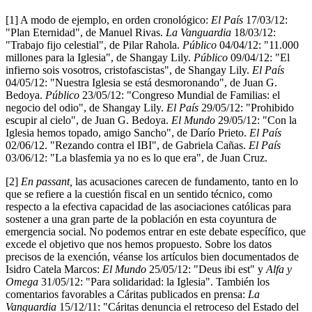
[1] A modo de ejemplo, en orden cronológico:
El País
17/03/12:
"Plan Eternidad", de Manuel Rivas.
La Vanguardia
18/03/12:
"Trabajo fijo celestial", de Pilar Rahola.
Público
04/04/12: "11.000
millones para la Iglesia", de Shangay Lily.
Público
09/04/12: "El
infierno sois vosotros, cristofascistas", de Shangay Lily.
El País
04/05/12: "Nuestra Iglesia se está desmoronando", de Juan G.
Bedoya.
Público
23/05/12: "Congreso Mundial de Familias: el
negocio del odio", de Shangay Lily.
El País
29/05/12: "Prohibido
escupir al cielo", de Juan G. Bedoya.
El Mundo
29/05/12: "Con la
Iglesia hemos topado, amigo Sancho", de Darío Prieto.
El País
02/06/12. "Rezando contra el IBI", de Gabriela Cañas.
El País
03/06/12: "La blasfemia ya no es lo que era", de Juan Cruz.
[2]
En passant,
las acusaciones carecen de fundamento, tanto en lo
que se refiere a la cuestión fiscal en un sentido técnico, como
respecto a la efectiva capacidad de las asociaciones católicas para
sostener a una gran parte de la población en esta coyuntura de
emergencia social. No podemos entrar en este debate específico, que
excede el objetivo que nos hemos propuesto. Sobre los datos
precisos de la exención, véanse los artículos bien documentados de
Isidro Catela Marcos:
El Mundo
25/05/12: "Deus ibi est" y
Alfa y
Omega
31/05/12: "Para solidaridad: la Iglesia". También los
comentarios favorables a Cáritas publicados en prensa:
La
Vanguardia
15/12/11: "Cáritas denuncia el retroceso del Estado del