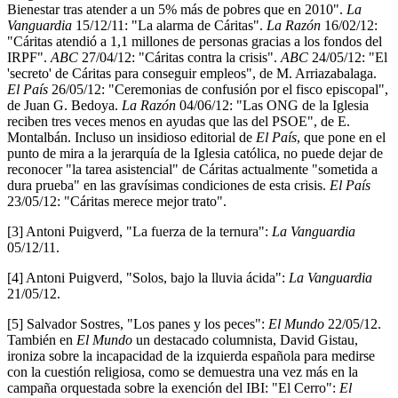
Bienestar tras atender a un 5% más de pobres que en 2010".
La
Vanguardia
15/12/11: "La alarma de Cáritas".
La Razón
16/02/12:
"Cáritas atendió a 1,1 millones de personas gracias a los fondos del
IRPF".
ABC
27/04/12: "Cáritas contra la crisis".
ABC
24/05/12: "El
'secreto' de Cáritas para conseguir empleos", de M. Arriazabalaga.
El País
26/05/12: "Ceremonias de confusión por el fisco episcopal",
de Juan G. Bedoya.
La Razón
04/06/12: "Las ONG de la Iglesia
reciben tres veces menos en ayudas que las del PSOE", de E.
Montalbán. Incluso un insidioso editorial de
El País
, que pone en el
punto de mira a la jerarquía de la Iglesia católica, no puede dejar de
reconocer "la tarea asistencial" de Cáritas actualmente "sometida a
dura prueba" en las gravísimas condiciones de esta crisis.
El País
23/05/12: "Cáritas merece mejor trato".
[3] Antoni Puigverd, "La fuerza de la ternura":
La Vanguardia
05/12/11.
[4] Antoni Puigverd, "Solos, bajo la lluvia ácida":
La Vanguardia
21/05/12.
[5] Salvador Sostres, "Los panes y los peces":
El Mundo
22/05/12.
También en
El Mundo
un destacado columnista, David Gistau,
ironiza sobre la incapacidad de la izquierda española para medirse
con la cuestión religiosa, como se demuestra una vez más en la
campaña orquestada sobre la exención del IBI: "El Cerro":
El