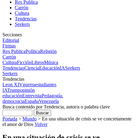
Res Publica
Carrón
Cultura
Tendencias
Seekers
Secciones
Editorial
Firmas
Res Publica
Política
Religión
Carrón
Cultura
Ficción
Libros
Música
Tendencias
Ciencia
Educación
IA
Seekers
Seekers
Tendencias
Leon XIV
guerra
estudiantes
IA
Trump
opinión
educación
Entrevista
Pedagogía.
democracia
España
Venezuela
Busca contenido por Tendencia, autor/a o palabra clave
Portada
>
Mundo
>
En una situación de crisis se ve concretamente
el amor de Dios
Volver
En una situación de crisis se ve