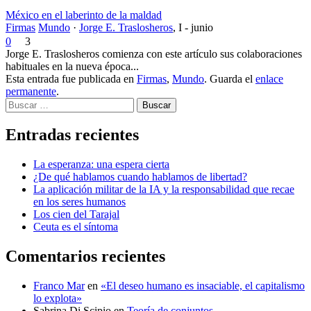
México en el laberinto de la maldad
Firmas
Mundo
·
Jorge E. Traslosheros
,
I - junio
0
3
Jorge E. Traslosheros comienza con este artículo sus colaboraciones
habituales en la nueva época...
Esta entrada fue publicada en
Firmas
,
Mundo
. Guarda el
enlace
permanente
.
Buscar
Entradas recientes
La esperanza: una espera cierta
¿De qué hablamos cuando hablamos de libertad?
La aplicación militar de la IA y la responsabilidad que recae
en los seres humanos
Los cien del Tarajal
Ceuta es el síntoma
Comentarios recientes
Franco Mar
en
«El deseo humano es insaciable, el capitalismo
lo explota»
Sabrina Di Scipio
en
Teoría de conjuntos