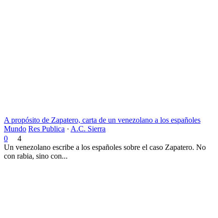
A propósito de Zapatero, carta de un venezolano a los españoles
Mundo
Res Publica
·
A.C. Sierra
0
4
Un venezolano escribe a los españoles sobre el caso Zapatero. No
con rabia, sino con...