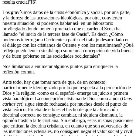
resulta crucial"[6].
Los gravísimos datos de la crisis económica y social, por una parte,
y la dureza de las acusaciones ideológicas, por otra, convierten
nuestra situación -si podemos hablar así- en un laboratorio
privilegiado donde poner a prueba lo que el cardenal Scola ha
llamado "el inicio de la tercera fase de Oasis". Es decir, ¿Cómo
podemos interrogar a Occidente a partir del trabajo desarrollado en
el diálogo con los cristianos de Oriente y con los musulmanes? ¿Qué
reflejo puede tener este diálogo sobre una concepción de vida buena
y de buen gobierno en las sociedades occidentales?
Nos limitamos a enumerar algunos puntos para enriquecer la
reflexión común.
Ante todo, hay que tomar nota de que, de un contexto
particularmente ideologizado por lo que respecta a la percepción de
Dios y la religión -como es el español- emerge un juicio a primera
vista paradójico. La concepción cristiana de Dios como amor (
Deus
caritas est
) sigue siendo rechazada por muchos desde el punto de
vista teórico. Prueba de ello es el hecho de que la afirmación
doctrinal correcta no consigue cambiar, ni siquiera disminuir, la
opinión hostil a la fe cristiana. Sin embargo, estas mismas posiciones
que critican la doctrina cristiana, en cuanto que son adversarias de
las instituciones eclesiales, no consiguen negar el valor social y civil