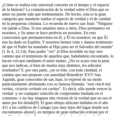
¿Cómo se realiza este universal concreto en el tiempo y el espacio
de la historia? La comunicación de la verdad sobre el Dios que es
amor no puede más que testimoniarse. De hecho, esta es la gran
categoría que mantiene unidos el aspecto de verdad y el de caridad
en la propuesta cristiana. Lo recuerda de nuevo san Juan: "Ninguno
vio jamás a Dios. Si nos amamos unos a otros, Dios permanece en
nosotros, y Su amor se hace perfecto en nosotros. En esto
conocemos que permanecemos en él, y Él en nosotros: en que Él
nos ha dado su Espíritu. Y nosotros hemos visto y damos testimonio
de que el Padre ha mandado al Hijo para ser el Salvador del mundo"
(1 Jn 4, 12-14). Para poder "ver" al Dios invisible no hay otro
camino que el testimonio de aquellos que, habiéndolo encontrado, lo
hacen cercano medianto el amor mutuo. ¿No es acaso esta la pista
que nos indican, si bien de modos muy distintos, los artículos
reseñados? Y, por otra parte, ¿no es éste, con toda claridad, el
camino que nos propone con autoridad Benedicto XVI? San
Agustín, gran conocedor de san Juan, lo expresó de un modo
particularmente afortunado con su famosa fórmula: "
non vincit nisi
veritas, victoria veritatis est caritas
". Es decir, sólo puede vencer la
verdad -y no cualquier solución de compromiso fundada en el
consenso- y no hay ninguna otra victoria de la verdad que no sea el
amor por los demás[9]. El gran obispo africano hablaba en el año
411 a los católicos de Cartago (¡no muy lejos del lugar donde nos
encontramos ahora!), en tiempos de gran turbación eclesial por el