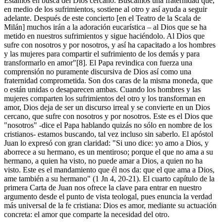
Estamos en busca del Dios cercano. Buscamos una fraternidad que,
en medio de los sufrimientos, sostiene al otro y así ayuda a seguir
adelante. Después de este concierto [en el Teatro de la Scala de
Milán] muchos irán a la adoración eucarística – al Dios que se ha
metido en nuestros sufrimientos y sigue haciéndolo. Al Dios que
sufre con nosotros y por nosotros, y así ha capacitado a los hombres
y las mujeres para compartir el sufrimiento de los demás y para
transformarlo en amor"[8]. El Papa revindica con fuerza una
comprensión no puramente discursiva de Dios así como una
fraternidad comprometida. Son dos caras de la misma moneda, que
o están unidas o desaparecen ambas. Cuando los hombres y las
mujeres comparten los sufrimientos del otro y los transforman en
amor, Dios deja de ser un discurso irreal y se convierte en un Dios
cercano, que sufre con nosotros y por nosotros. Este es el Dios que
"nosotros" -dice el Papa hablando quizás no sólo en nombre de los
cristianos- estamos buscando, tal vez incluso sin saberlo. El apóstol
Juan lo expresó con gran claridad: "Si uno dice: yo amo a Dios, y
aborrece a su hermano, es un mentiroso; porque el que no ama a su
hermano, a quien ha visto, no puede amar a Dios, a quien no ha
visto. Este es el mandamiento que él nos da: que el que ama a Dios,
ame también a su hermano" (1 Jn 4, 20-21). El cuarto capítulo de la
primera Carta de Juan nos ofrece la clave para entrar en nuestro
argumento desde el punto de vista teologal, pues enuncia la verdad
más universal de la fe cristiana: Dios es amor, mediante su actuación
concreta: el amor que comparte la necesidad del otro.