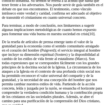
conflicto donatista. Su sermón se refería a la actitud que había que
tener frente a los adversarios. Nos puede servir de guía también en el
debate en que nos encontramos. El testimonio, como vínculo
intrínseco entre verdad y caridad, confirma ser adecuado al objetivo
de transmitir el cristianismo en cuanto universal concreto.
Para terminar, a modo de conclusión, nos limitaremos a sugerir
algunas implicaciones metodológicas de cuanto hemos expuesto
para fomentar una vida buena en nuestra sociedad en crisis[10].
De la reseña de artículos de prensa emerge tanto el valor de la
gratuidad para la economía como el sentido comunitario arraigado
en el corazón del hombre (Puigverd); el servicio integral al hombre
que incluye su dimensión espiritual (Sostres) y la disponibilidad al
cambio de los estilos de vida frente al estatalismo (Marco). Son
todas expresiones que se corresponden fácilmente con los grandes
principios de la doctrina social de la Iglesia. La circunstancia de los
ataques a la Iglesia en el contexto de una profunda crisis social nos
ha permitido reconocer el valor universal del compartir y de la
gratuidad, y la necesidad de una concepción del hombre que nos
permita cambiar nuestros estilos de vida. Partiendo de la acción
concreta, leída y juzgada por la razón, se ensancha el horizonte para
comprender la verdadera condición humana y la contribución propia
de los cristianos en las sociedades plurales. Además, se abre el
camino para una purificación de la comprensión del Dios cristiano,