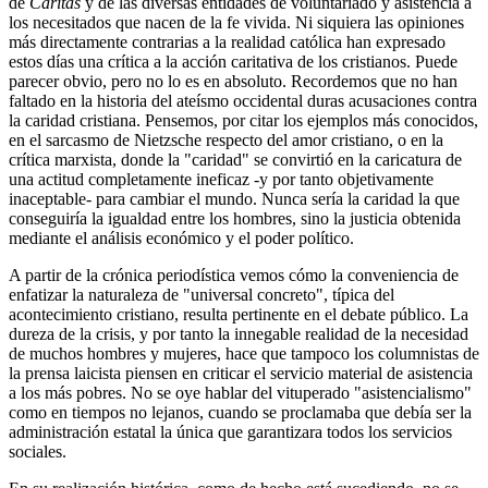
de
Cáritas
y de las diversas entidades de voluntariado y asistencia a
los necesitados que nacen de la fe vivida. Ni siquiera las opiniones
más directamente contrarias a la realidad católica han expresado
estos días una crítica a la acción caritativa de los cristianos. Puede
parecer obvio, pero no lo es en absoluto. Recordemos que no han
faltado en la historia del ateísmo occidental duras acusaciones contra
la caridad cristiana. Pensemos, por citar los ejemplos más conocidos,
en el sarcasmo de Nietzsche respecto del amor cristiano, o en la
crítica marxista, donde la "caridad" se convirtió en la caricatura de
una actitud completamente ineficaz -y por tanto objetivamente
inaceptable- para cambiar el mundo. Nunca sería la caridad la que
conseguiría la igualdad entre los hombres, sino la justicia obtenida
mediante el análisis económico y el poder político.
A partir de la crónica periodística vemos cómo la conveniencia de
enfatizar la naturaleza de "universal concreto", típica del
acontecimiento cristiano, resulta pertinente en el debate público. La
dureza de la crisis, y por tanto la innegable realidad de la necesidad
de muchos hombres y mujeres, hace que tampoco los columnistas de
la prensa laicista piensen en criticar el servicio material de asistencia
a los más pobres. No se oye hablar del vituperado "asistencialismo"
como en tiempos no lejanos, cuando se proclamaba que debía ser la
administración estatal la única que garantizara todos los servicios
sociales.