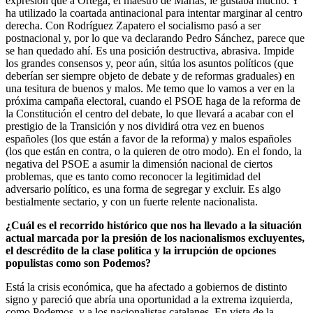
expresión que a Ortega, el maestro de Marías, le gustaba mucho. Y
ha utilizado la coartada antinacional para intentar marginar al centro
derecha. Con Rodríguez Zapatero el socialismo pasó a ser
postnacional y, por lo que va declarando Pedro Sánchez, parece que
se han quedado ahí. Es una posición destructiva, abrasiva. Impide
los grandes consensos y, peor aún, sitúa los asuntos políticos (que
deberían ser siempre objeto de debate y de reformas graduales) en
una tesitura de buenos y malos. Me temo que lo vamos a ver en la
próxima campaña electoral, cuando el PSOE haga de la reforma de
la Constitución el centro del debate, lo que llevará a acabar con el
prestigio de la Transición y nos dividirá otra vez en buenos
españoles (los que están a favor de la reforma) y malos españoles
(los que están en contra, o la quieren de otro modo). En el fondo, la
negativa del PSOE a asumir la dimensión nacional de ciertos
problemas, que es tanto como reconocer la legitimidad del
adversario político, es una forma de segregar y excluir. Es algo
bestialmente sectario, y con un fuerte relente nacionalista.
¿Cuál es el recorrido histórico que nos ha llevado a la situación
actual marcada por la presión de los nacionalismos excluyentes,
el descrédito de la clase política y la irrupción de opciones
populistas como son Podemos?
Está la crisis económica, que ha afectado a gobiernos de distinto
signo y pareció que abría una oportunidad a la extrema izquierda,
como Podemos, y a los nacionalistas catalanes. En vista de la