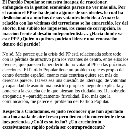
El Partido Popular se muestra incapaz de reaccionar,
enfangado en la gestión económica parece no ver más allá. Por
el camino el PP se ha dejado algunos de sus ideales, lo cual ha
desilusionado a muchos de sus votantes incluido a Aznar: la
relación con las víctimas del terrorismo se ha enrarecido, ley del
aborto, han subido los impuestos, los casos de corrupción, la
inacción frente al desafío independentista… ¿Hacia dónde va
este PP? ¿Quién o quiénes podrían liderar una renovación
dentro del partido?
No sé. Me parece que la crisis del PP está relacionada sobre todo
con la pérdida de atractivo para los votantes de centro, entre ellos los
jóvenes, que parecen haber decidido no votar al PP en las próximas
elecciones. El Partido Popular tiene un problema que es propio del
centro derecha español: cuanto más centrista quiere ser, más de
derechas parece. Tal vez sea una cuestión de liderazgo, de voluntad
y capacidad de asumir una posición propia y luego de explicarla y
ponerse a la escucha de lo que piensan los ciudadanos. Ha sobrado
arrogancia y –paradójicamente- frivolidad. Eso, más que la
comunicación, me parece el problema del Partido Popular.
Respecto a Ciudadanos, es justo reconocer que han aportado
una bocanada de aire fresco pero tienen el inconveniente de su
inexperiencia. ¿Cuál es su techo? ¿Un crecimiento
excesivamente rápido podría ser contraproducente?