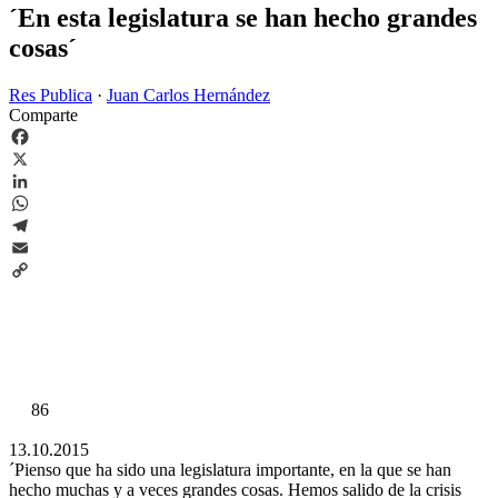
´En esta legislatura se han hecho grandes
cosas´
Res Publica
·
Juan Carlos Hernández
Comparte
Facebook
X
LinkedIn
WhatsApp
Telegram
Email
Copy
Link
86
13.10.2015
´Pienso que ha sido una legislatura importante, en la que se han
hecho muchas y a veces grandes cosas. Hemos salido de la crisis