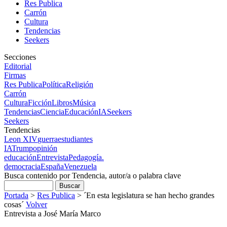
Res Publica
Carrón
Cultura
Tendencias
Seekers
Secciones
Editorial
Firmas
Res Publica
Política
Religión
Carrón
Cultura
Ficción
Libros
Música
Tendencias
Ciencia
Educación
IA
Seekers
Seekers
Tendencias
Leon XIV
guerra
estudiantes
IA
Trump
opinión
educación
Entrevista
Pedagogía.
democracia
España
Venezuela
Busca contenido por Tendencia, autor/a o palabra clave
Portada
>
Res Publica
>
´En esta legislatura se han hecho grandes
cosas´
Volver
Entrevista a José María Marco