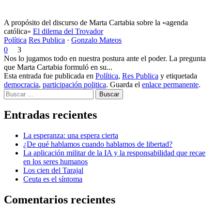
A propósito del discurso de Marta Cartabia sobre la «agenda
católica»
El dilema del Trovador
Política
Res Publica
·
Gonzalo Mateos
0
3
Nos lo jugamos todo en nuestra postura ante el poder. La pregunta
que Marta Cartabia formuló en su...
Esta entrada fue publicada en
Política
,
Res Publica
y etiquetada
democracia
,
participación politica
. Guarda el
enlace permanente
.
Buscar
Entradas recientes
La esperanza: una espera cierta
¿De qué hablamos cuando hablamos de libertad?
La aplicación militar de la IA y la responsabilidad que recae
en los seres humanos
Los cien del Tarajal
Ceuta es el síntoma
Comentarios recientes