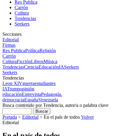
Res Publica
Carrón
Cultura
Tendencias
Seekers
Secciones
Editorial
Firmas
Res Publica
Política
Religión
Carrón
Cultura
Ficción
Libros
Música
Tendencias
Ciencia
Educación
IA
Seekers
Seekers
Tendencias
Leon XIV
guerra
estudiantes
IA
Trump
opinión
educación
Entrevista
Pedagogía.
democracia
España
Venezuela
Busca contenido por Tendencia, autor/a o palabra clave
Portada
>
Editorial
>
En el país de todos
Volver
Editorial
En el país de todos