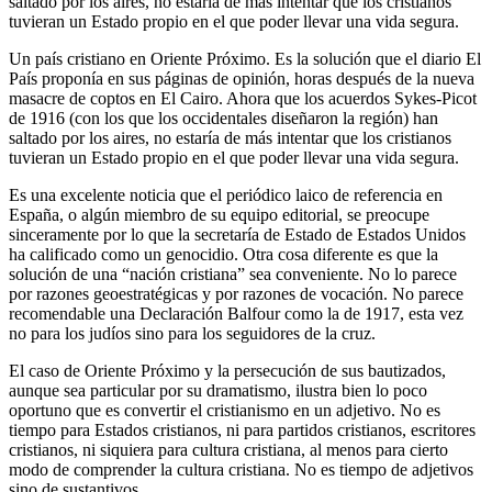
saltado por los aires, no estaría de más intentar que los cristianos
tuvieran un Estado propio en el que poder llevar una vida segura.
Un país cristiano en Oriente Próximo. Es la solución que el diario El
País proponía en sus páginas de opinión, horas después de la nueva
masacre de coptos en El Cairo. Ahora que los acuerdos Sykes-Picot
de 1916 (con los que los occidentales diseñaron la región) han
saltado por los aires, no estaría de más intentar que los cristianos
tuvieran un Estado propio en el que poder llevar una vida segura.
Es una excelente noticia que el periódico laico de referencia en
España, o algún miembro de su equipo editorial, se preocupe
sinceramente por lo que la secretaría de Estado de Estados Unidos
ha calificado como un genocidio. Otra cosa diferente es que la
solución de una “nación cristiana” sea conveniente. No lo parece
por razones geoestratégicas y por razones de vocación. No parece
recomendable una Declaración Balfour como la de 1917, esta vez
no para los judíos sino para los seguidores de la cruz.
El caso de Oriente Próximo y la persecución de sus bautizados,
aunque sea particular por su dramatismo, ilustra bien lo poco
oportuno que es convertir el cristianismo en un adjetivo. No es
tiempo para Estados cristianos, ni para partidos cristianos, escritores
cristianos, ni siquiera para cultura cristiana, al menos para cierto
modo de comprender la cultura cristiana. No es tiempo de adjetivos
sino de sustantivos.