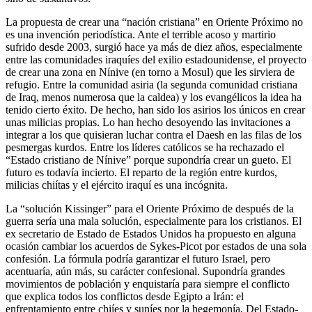
La propuesta de crear una “nación cristiana” en Oriente Próximo no
es una invención periodística. Ante el terrible acoso y martirio
sufrido desde 2003, surgió hace ya más de diez años, especialmente
entre las comunidades iraquíes del exilio estadounidense, el proyecto
de crear una zona en Nínive (en torno a Mosul) que les sirviera de
refugio. Entre la comunidad asiria (la segunda comunidad cristiana
de Iraq, menos numerosa que la caldea) y los evangélicos la idea ha
tenido cierto éxito. De hecho, han sido los asirios los únicos en crear
unas milicias propias. Lo han hecho desoyendo las invitaciones a
integrar a los que quisieran luchar contra el Daesh en las filas de los
pesmergas kurdos. Entre los líderes católicos se ha rechazado el
“Estado cristiano de Nínive” porque supondría crear un gueto. El
futuro es todavía incierto. El reparto de la región entre kurdos,
milicias chiítas y el ejército iraquí es una incógnita.
La “solución Kissinger” para el Oriente Próximo de después de la
guerra sería una mala solución, especialmente para los cristianos. El
ex secretario de Estado de Estados Unidos ha propuesto en alguna
ocasión cambiar los acuerdos de Sykes-Picot por estados de una sola
confesión. La fórmula podría garantizar el futuro Israel, pero
acentuaría, aún más, su carácter confesional. Supondría grandes
movimientos de población y enquistaría para siempre el conflicto
que explica todos los conflictos desde Egipto a Irán: el
enfrentamiento entre chiíes y suníes por la hegemonía. Del Estado-