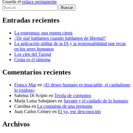
Guarda el
enlace permanente
.
Buscar
Entradas recientes
La esperanza: una espera cierta
¿De qué hablamos cuando hablamos de libertad?
La aplicación militar de la IA y la responsabilidad que recae
en los seres humanos
Los cien del Tarajal
Ceuta es el síntoma
Comentarios recientes
Franco Mar
en
«El deseo humano es insaciable, el capitalismo
lo explota»
Sabrina Di Scipio
en
Teoría de conjuntos
María Luisa Sabajanes
en
Savater y el cuidado de lo humano
Carolina
en
La conquista de una pregunta
Juan Carlos Gómez
en
El yo, ese desconocido
Archivos