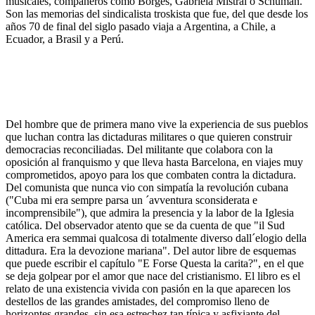
musicales, compañeros como Borges, Gabriela Mistral o Schuman.
Son las memorias del sindicalista troskista que fue, del que desde los
años 70 de final del siglo pasado viaja a Argentina, a Chile, a
Ecuador, a Brasil y a Perú.
Del hombre que de primera mano vive la experiencia de sus pueblos
que luchan contra las dictaduras militares o que quieren construir
democracias reconciliadas. Del militante que colabora con la
oposición al franquismo y que lleva hasta Barcelona, en viajes muy
comprometidos, apoyo para los que combaten contra la dictadura.
Del comunista que nunca vio con simpatía la revolución cubana
("Cuba mi era sempre parsa un ´avventura sconsiderata e
incomprensibile"), que admira la presencia y la labor de la Iglesia
católica. Del observador atento que se da cuenta de que "il Sud
America era semmai qualcosa di totalmente diverso dall´elogio della
dittadura. Era la devozione mariana". Del autor libre de esquemas
que puede escribir el capítulo "E Forse Questa la carita?", en el que
se deja golpear por el amor que nace del cristianismo. El libro es el
relato de una existencia vivida con pasión en la que aparecen los
destellos de las grandes amistades, del compromiso lleno de
horizontes grandes, sin esa estrechez tan típica y asfixiante del