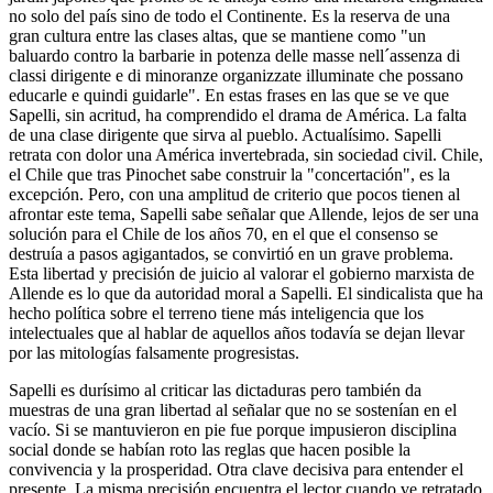
no solo del país sino de todo el Continente. Es la reserva de una
gran cultura entre las clases altas, que se mantiene como "un
baluardo contro la barbarie in potenza delle masse nell´assenza di
classi dirigente e di minoranze organizzate illuminate che possano
educarle e quindi guidarle". En estas frases en las que se ve que
Sapelli, sin acritud, ha comprendido el drama de América. La falta
de una clase dirigente que sirva al pueblo. Actualísimo. Sapelli
retrata con dolor una América invertebrada, sin sociedad civil. Chile,
el Chile que tras Pinochet sabe construir la "concertación", es la
excepción. Pero, con una amplitud de criterio que pocos tienen al
afrontar este tema, Sapelli sabe señalar que Allende, lejos de ser una
solución para el Chile de los años 70, en el que el consenso se
destruía a pasos agigantados, se convirtió en un grave problema.
Esta libertad y precisión de juicio al valorar el gobierno marxista de
Allende es lo que da autoridad moral a Sapelli. El sindicalista que ha
hecho política sobre el terreno tiene más inteligencia que los
intelectuales que al hablar de aquellos años todavía se dejan llevar
por las mitologías falsamente progresistas.
Sapelli es durísimo al criticar las dictaduras pero también da
muestras de una gran libertad al señalar que no se sostenían en el
vacío. Si se mantuvieron en pie fue porque impusieron disciplina
social donde se habían roto las reglas que hacen posible la
convivencia y la prosperidad. Otra clave decisiva para entender el
presente. La misma precisión encuentra el lector cuando ve retratado