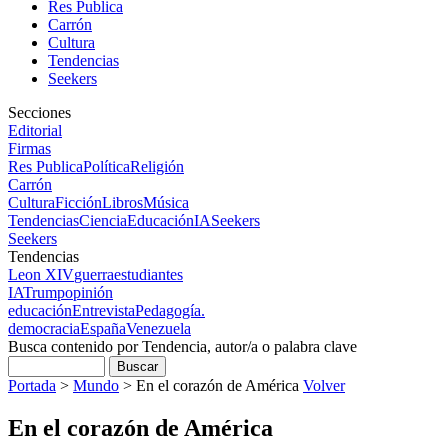
Res Publica
Carrón
Cultura
Tendencias
Seekers
Secciones
Editorial
Firmas
Res Publica
Política
Religión
Carrón
Cultura
Ficción
Libros
Música
Tendencias
Ciencia
Educación
IA
Seekers
Seekers
Tendencias
Leon XIV
guerra
estudiantes
IA
Trump
opinión
educación
Entrevista
Pedagogía.
democracia
España
Venezuela
Busca contenido por Tendencia, autor/a o palabra clave
Portada
>
Mundo
>
En el corazón de América
Volver
En el corazón de América