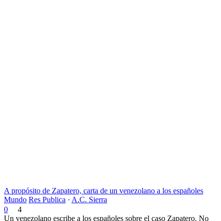
A propósito de Zapatero, carta de un venezolano a los españoles
Mundo
Res Publica
·
A.C. Sierra
0
4
Un venezolano escribe a los españoles sobre el caso Zapatero. No