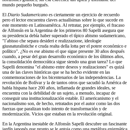
mundo pequeño burgués.
El
Diario Sudamericano
es ciertamente un ejercicio de recuerdo
pero el lector encuentra claves actualísimas sobre lo que sucede en
este momento en Latinoamérica. Al retratar, por ejemplo, el fracaso
de Alfonsín en la Argentina de los primeros 80 Sapelli asegura que
su presidencia debía haber superado el típico abismo sudamericano,
"l´abisso che separa desideri e realizzazione, ideologie
giusnaturalistiche e cruda realta della lotta per el potere económico e
político". ¿No es ese abismo el que sigue presente 30 años después
cuando, a pesar del gran desarrollo económico de los últimos años,
la consolidación democrática sigue siendo una gran tarea? Lo que
Sapelli denomina "el abismo entre deseos y realizaciones" es quizá
una de las claves históricas que se ha hecho evidente en las
conmemoraciones de los bicentenarios de las independencias. La
revolución de Bolívar y la de tantos otros que sacudió la América de
habla hispana hace 200 años, inflamada de grandes ideales, se
encuentra con la debilidad de un sujeto, a menudo, incapaz de
conseguir una institucionalización estable. El americanismo y el
nacionalismo son, de hecho, retratados por el autor como las dos
fuerzas que paralizan todo intento de transformación y de
modernización. Vicios que estaban en la revolución original.
En la Argentina inestable de Alfonsín Sapelli descubre un fascinante
jardín japonés que pronto se le antoja como una metáfora enigmática