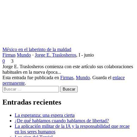
México en el laberinto de la maldad
Firmas
Mundo
·
Jorge E. Traslosheros
,
I - junio
0
3
Jorge E. Traslosheros comienza con este artículo sus colaboraciones
habituales en la nueva época...
Esta entrada fue publicada en
Firmas
,
Mundo
. Guarda el
enlace
permanente
.
Buscar
Entradas recientes
La esperanza: una espera cierta
¿De qué hablamos cuando hablamos de libertad?
La aplicación militar de la IA y la responsabilidad que recae
en los seres humanos