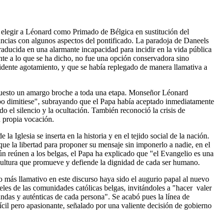
 elegir a Léonard como Primado de Bélgica en sustitución del
ncias con algunos aspectos del pontificado. La paradoja de Daneels
raducida en una alarmante incapacidad para incidir en la vida pública
te a lo que se ha dicho, no fue una opción conservadora sino
vidente agotamiento, y que se había replegado de manera llamativa a
a puesto un amargo broche a toda una etapa. Monseñor Léonard
bispo dimitiese", subrayando que el Papa había aceptado inmediatamente
do el silencio y la ocultación. También reconoció la crisis de
u propia vocación.
Iglesia se inserta en la historia y en el tejido social de la nación.
que la libertad para proponer su mensaje sin imponerlo a nadie, en el
ún reúnen a los belgas, el Papa ha explicado que "el Evangelio es una
a cultura que promueve y defiende la dignidad de cada ser humano.
lo más llamativo en este discurso haya sido el augurio papal al nuevo
eles de las comunidades católicas belgas, invitándoles a "hacer valer
ndas y auténticas de cada persona". Se acabó pues la línea de
ícil pero apasionante, señalado por una valiente decisión de gobierno