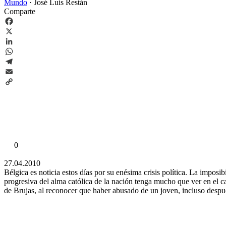
Mundo
·
José Luis Restán
Comparte
Facebook
X
LinkedIn
WhatsApp
Telegram
Email
Copy
Link
0
27.04.2010
Bélgica es noticia estos días por su enésima crisis política. La impo
progresiva del alma católica de la nación tenga mucho que ver en el 
de Brujas, al reconocer que haber abusado de un joven, incluso desp