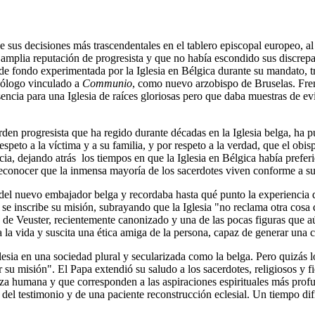
sus decisiones más trascendentales en el tablero episcopal europeo, al
mplia reputación de progresista y que no había escondido sus discrepa
s de fondo experimentada por la Iglesia en Bélgica durante su mandato, t
teólogo vinculado a
Communio
, como nuevo arzobispo de Bruselas. Fren
encia para una Iglesia de raíces gloriosas pero que daba muestras de e
 orden progresista que ha regido durante décadas en la Iglesia belga, h
espeto a la víctima y a su familia, y por respeto a la verdad, que el o
cia, dejando atrás los tiempos en que la Iglesia en Bélgica había preferi
 reconocer que la inmensa mayoría de los sacerdotes viven conforme a s
l nuevo embajador belga y recordaba hasta qué punto la experiencia de la 
e se inscribe su misión, subrayando que la Iglesia "no reclama otra cosa 
 de Veuster, recientemente canonizado y una de las pocas figuras que a
a la vida y suscita una ética amiga de la persona, capaz de generar un
lesia en una sociedad plural y secularizada como la belga. Pero quizás 
u misión". El Papa extendió su saludo a los sacerdotes, religiosos y fi
za humana y que corresponden a las aspiraciones espirituales más profu
 del testimonio y de una paciente reconstrucción eclesial. Un tiempo dif