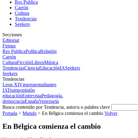
Res Publica
Carrón
Cultura
Tendencias
Seekers
Secciones
Editorial
Firmas
Res Publica
Política
Religión
Carrón
Cultura
Ficción
Libros
Música
Tendencias
Ciencia
Educación
IA
Seekers
Seekers
Tendencias
Leon XIV
guerra
estudiantes
IA
Trump
opinión
educación
Entrevista
Pedagogía.
democracia
España
Venezuela
Busca contenido por Tendencia, autor/a o palabra clave
Portada
>
Mundo
>
En Bélgica comienza el cambio
Volver
En Bélgica comienza el cambio