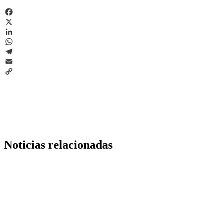
Facebook
X
LinkedIn
WhatsApp
Telegram
Email
Copy
Link
Noticias relacionadas