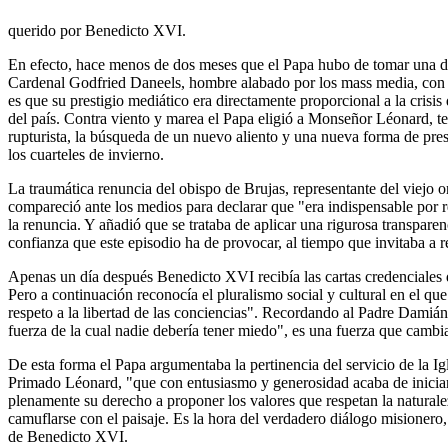
querido por Benedicto XVI.
En efecto, hace menos de dos meses que el Papa hubo de tomar una de 
Cardenal Godfried Daneels, hombre alabado por los mass media, con a
es que su prestigio mediático era directamente proporcional a la crisi
del país. Contra viento y marea el Papa eligió a Monseñor Léonard, 
rupturista, la búsqueda de un nuevo aliento y una nueva forma de pres
los cuarteles de invierno.
La traumática renuncia del obispo de Brujas, representante del viejo
compareció ante los medios para declarar que "era indispensable por r
la renuncia. Y añadió que se trataba de aplicar una rigurosa transparen
confianza que este episodio ha de provocar, al tiempo que invitaba a
Apenas un día después Benedicto XVI recibía las cartas credenciales de
Pero a continuación reconocía el pluralismo social y cultural en el qu
respeto a la libertad de las conciencias". Recordando al Padre Damián
fuerza de la cual nadie debería tener miedo", es una fuerza que cambi
De esta forma el Papa argumentaba la pertinencia del servicio de la Ig
Primado Léonard, "que con entusiasmo y generosidad acaba de iniciar s
plenamente su derecho a proponer los valores que respetan la naturale
camuflarse con el paisaje. Es la hora del verdadero diálogo misionero,
de Benedicto XVI.